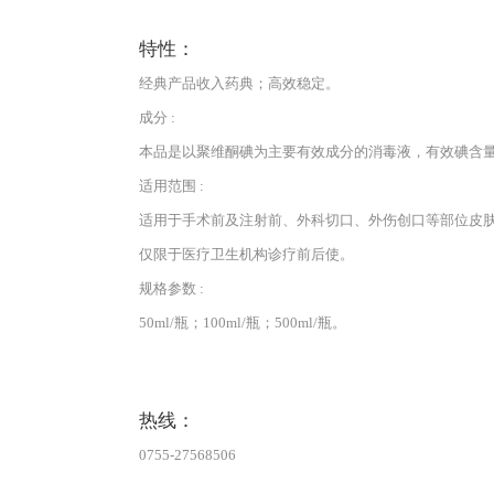
特性：
经典产品收入药典；高效稳定。
成分 :
本品是以聚维酮碘为主要有效成分的消毒液，有效碘含量(w/v)
适用范围 :
适用于手术前及注射前、外科切口、外伤创口等部位皮
仅限于医疗卫生机构诊疗前后使。
规格参数 :
50ml/瓶；100ml/瓶；500ml/瓶。
热线：
0755-27568506