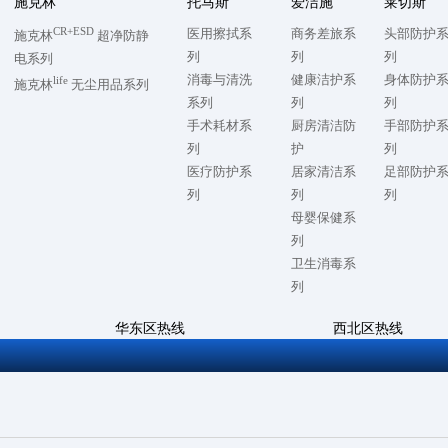
施克林
托马斯
爱洁施
莱切斯
CR+ESD
医用擦拭系
商务差旅系
头部防护
施克林
超净防静
列
列
列
电系列
消毒与清洗
健康洁护系
身体防护
life
施克林
无尘用品系列
系列
列
列
手术耗材系
厨房清洁防
手部防护
列
护
列
医疗防护系
居家清洁系
足部防护
列
列
列
母婴保健系
列
卫生消毒系
列
华东区热线
西北区热线
7
0512-57868500
028-86728992