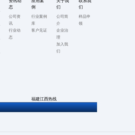
资讯动
应用案
关于我
联系我
态
例
们
们
系
公司资
行业案例
公司简
样品申
讯
库
介
领
系
行业动
客户见证
企业治
态
理
系
加入我
们
系
福建江西热线
0592-5714982