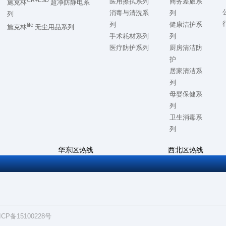
医用擦拭系列
商务差旅系
施克林
超净防静电系
消毒与清洗系
列
列
列
健康洁护系
life
施克林
无尘用品系列
手术耗材系列
列
医疗防护系列
厨房清洁防
护
居家清洁系
列
母婴保健系
列
卫生消毒系
列
华东区热线
西北区热线
7
0512-57868500
028-86728992
ICP备15100228号