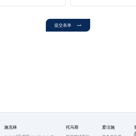
提交表单
施克林
托马斯
爱洁施
CR+ESD