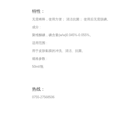
特性：
无需稀释，使用方便； 清洁抗菌； 使用后无需脱碘。
成分 :
聚维酮碘，碘含量(w/w)0.045%-0.055%。
适用范围 :
用于皮肤黏膜的冲洗、清洁、抗菌。
规格参数 :
50ml/瓶
热线：
0755-27568506