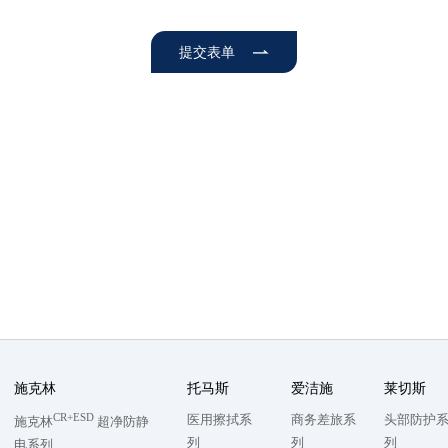
提交表单
施克林
托马斯
爱洁施
莱切斯
CR+ESD
医用擦拭系
商务差旅系
头部防护
施克林
超净防静
列
列
列
电系列