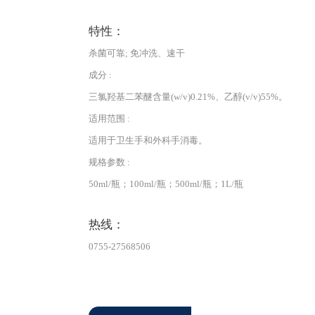
特性：
杀菌可靠; 免冲洗、速干
成分 :
三氯羟基二苯醚含量(w/v)0.21%、乙醇(v/v)55%。
适用范围 :
适用于卫生手和外科手消毒。
规格参数 :
50ml/瓶；100ml/瓶；500ml/瓶；1L/瓶
热线：
0755-27568506