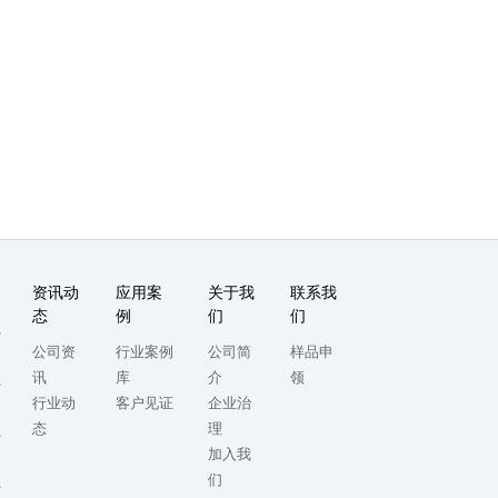
资讯动
应用案
关于我
联系我
态
例
们
们
系
公司资
行业案例
公司简
样品申
讯
库
介
领
系
行业动
客户见证
企业治
态
理
系
加入我
们
系