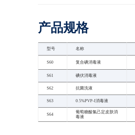
产品规格
型号
名称
S60
复合碘消毒液
S61
碘伏消毒液
S62
抗菌洗液
S63
0.5%PVP-I消毒液
葡萄糖酸氯己定皮肤消
S64
毒液