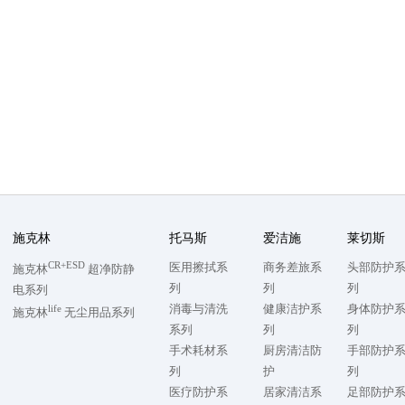
施克林
托马斯
爱洁施
莱切斯
CR+ESD
医用擦拭系
商务差旅系
头部防护
施克林
超净防静
列
列
列
电系列
消毒与清洗
健康洁护系
身体防护
life
施克林
无尘用品系列
系列
列
列
手术耗材系
厨房清洁防
手部防护
列
护
列
医疗防护系
居家清洁系
足部防护