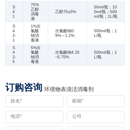
75%
S
50ml/瓶；10
乙醇
4
乙醇75±5%
0ml/瓶；500
消毒
1
ml/瓶；1L/瓶
液
S
1%次
4
氯酸
次氯酸钠0.
500ml/瓶；1
2-
钠消
9%～1.2%
L/瓶
1
毒液
S
5%次
4
氯酸
次氯酸钠4.25
500ml/瓶；1
2-
钠消
~5.75%
L/瓶
5
毒液
订购咨询
环境物表清洁消毒剂