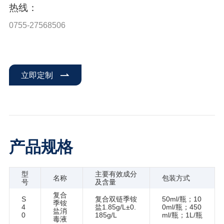
热线：
0755-27568506
立即定制
产品规格
型
主要有效成分
名称
包装方式
号
及含量
复合
S
复合双链季铵
50ml/瓶；10
季铵
4
盐1.85g/L±0.
0ml/瓶；450
盐消
0
185g/L
ml/瓶；1L/瓶
毒液