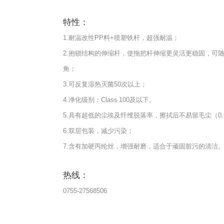
特性：
1.耐温改性PP料+喷塑铁杆，超强耐温；
2.抱锁结构的伸缩杆，使拖把杆伸缩更灵活更稳固，可
角；
3.可反复湿热灭菌50次以上；
4.净化级别：Class 100及以下。
5.具有超低的尘埃及纤维脱落率，擦拭后不易留毛尘（0.5μ
6.双层包装，减少污染；
7.含有加硬丙纶丝，增强耐磨，适合于顽固脏污的清洁
热线：
0755-27568506