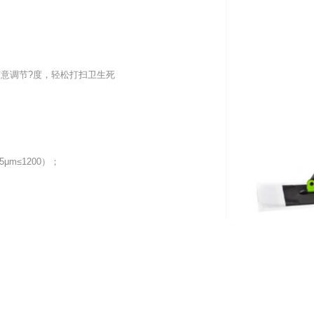
随意调节?度，轻松打扫卫生死
m≤1200）；
。