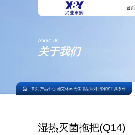
首
About Us
关于我们
首页
-
产品中心
-
施克林
无尘用品系列
-
洁净室工具系列
life
湿热灭菌拖把(Q14)