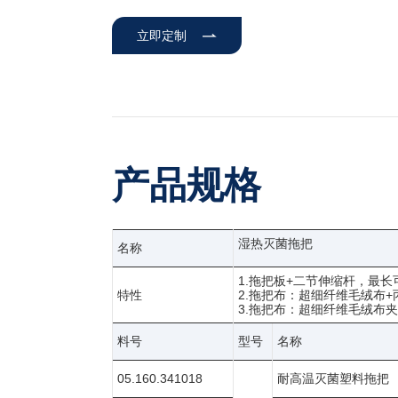
立即定制
产品规格
湿热灭菌拖把
名称
1.拖把板+二节伸缩杆，最长可
特性
2.拖把布：超细纤维毛绒布
3.拖把布：超细纤维毛绒布
料号
型号
名称
05.160.341018
耐高温灭菌塑料拖把