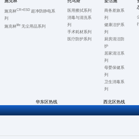
施克林
托马斯
爱洁施
CR+ESD
医用擦拭系列
商务差旅系
施克林
超净防静电系
消毒与清洗系
列
列
列
健康洁护系
life
施克林
无尘用品系列
手术耗材系列
列
医疗防护系列
厨房清洁防
护
居家清洁系
列
母婴保健系
列
卫生消毒系
列
华东区热线
西北区热线
7
0512-57868500
028-86728992