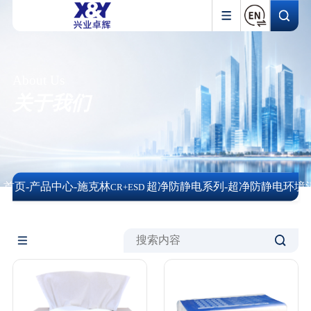
About Us
关于我们
首页
-
产品中心
-
施克林
超净防静电系列
-
超净防静电环境
CR+ESD