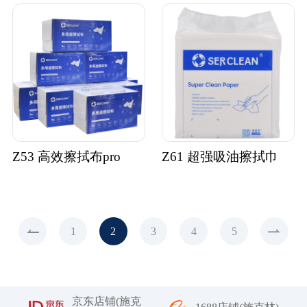
Z53 高效擦拭布pro
Z61 超强吸油擦拭巾
1
2
3
4
5
京东店铺(施克