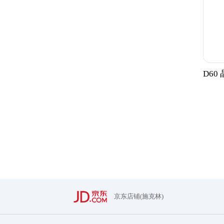
D60
京东店铺(施克林)