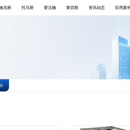
施克林
托马斯
爱洁施
莱切斯
资讯动态
应用案
助