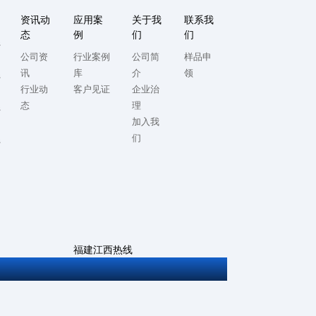
资讯动
应用案
关于我
联系我
态
例
们
们
系
公司资
行业案例
公司简
样品申
讯
库
介
领
系
行业动
客户见证
企业治
态
理
系
加入我
们
系
福建江西热线
0592-5714982