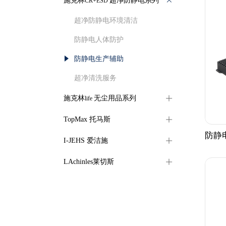
施克林
超净防静电系列
CR+ESD
超净防静电环境清洁
防静电人体防护
防静电生产辅助
超净清洗服务
施克林
无尘用品系列
life
TopMax 托马斯
防静
I-JEHS 爱洁施
LAchinles莱切斯