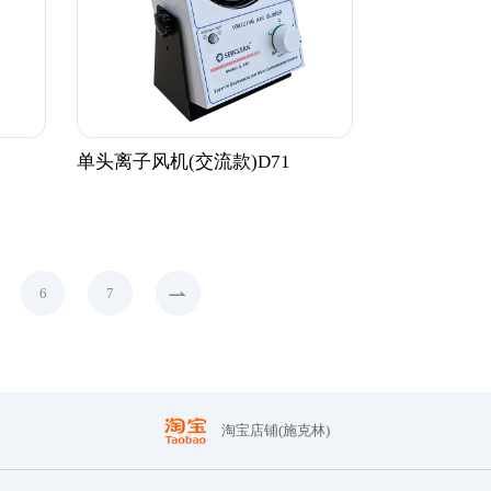
单头离子风机(交流款)D71
6
7
淘宝店铺(施克林)