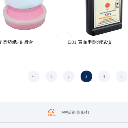
 晶圆垫纸/晶圆盒
D81 表面电阻测试仪
1
2
3
4
5
1688店铺(施克林)