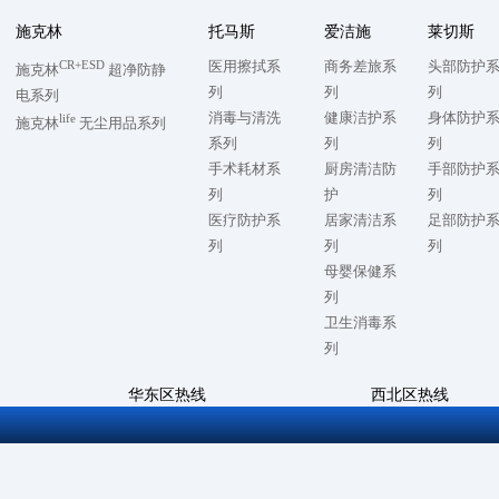
施克林
托马斯
爱洁施
莱切斯
CR+ESD
医用擦拭系
商务差旅系
头部防护
施克林
超净防静
列
列
列
电系列
消毒与清洗
健康洁护系
身体防护
life
施克林
无尘用品系列
系列
列
列
手术耗材系
厨房清洁防
手部防护
列
护
列
医疗防护系
居家清洁系
足部防护
列
列
列
母婴保健系
列
卫生消毒系
列
华东区热线
西北区热线
7
0512-57868500
028-86728992