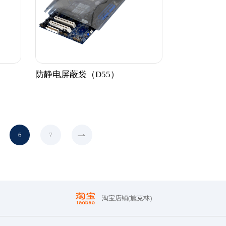
防静电屏蔽袋（D55）
6
7
淘宝店铺(施克林)