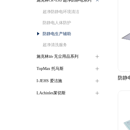
施克林
超净防静电系列
CR+ESD
超净防静电环境清洁
防静电人体防护
防静电生产辅助
超净清洗服务
施克林
无尘用品系列
life
TopMax 托马斯
防静
I-JEHS 爱洁施
LAchinles莱切斯