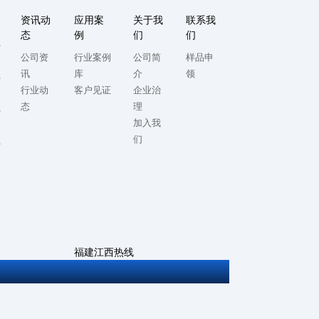
资讯动
应用案
关于我
联系我
态
例
们
们
系
公司资
行业案例
公司简
样品申
讯
库
介
领
系
行业动
客户见证
企业治
态
理
系
加入我
们
系
福建江西热线
0592-5714982