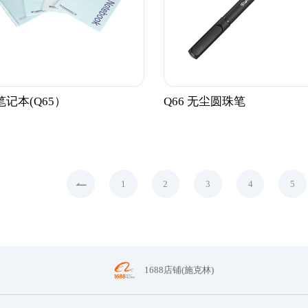
记本(Q65）
Q66 无尘圆珠笔
1
2
3
4
5
1688店铺(施克林)