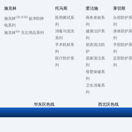
施克林
托马斯
爱洁施
莱切斯
CR+ESD
医用擦拭系
商务差旅系
头部防护
施克林
超净防静
列
列
列
电系列
消毒与清洗
健康洁护系
身体防护
life
施克林
无尘用品系列
系列
列
列
手术耗材系
厨房清洁防
手部防护
列
护
列
医疗防护系
居家清洁系
足部防护
列
列
列
母婴保健系
列
卫生消毒系
列
华东区热线
西北区热线
7
0512-57868500
028-86728992