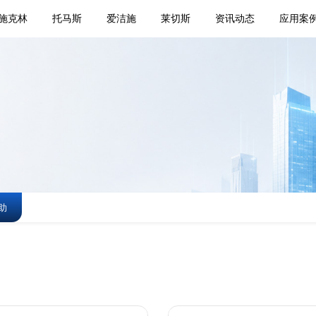
施克林
托马斯
爱洁施
莱切斯
资讯动态
应用案
助