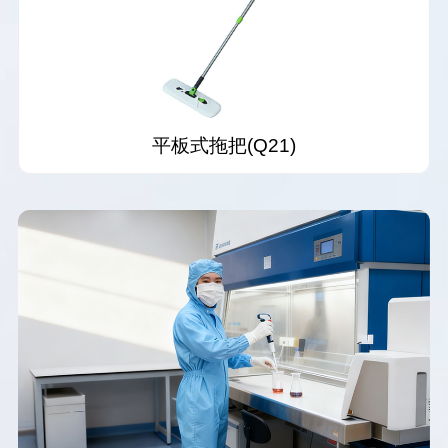
粘尘地板胶N11