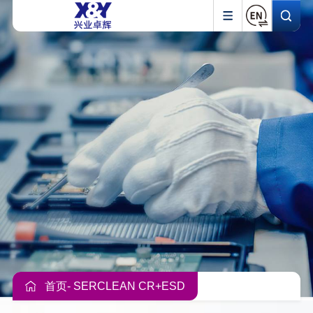
首页
- SERCLEAN CR+ESD