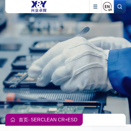
首页
- SERCLEAN CR+ESD