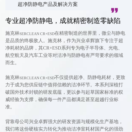
超净防静电产品及解决方案
专业超净防静电，成就精密制造零缺陷
施克林
在精密制造的世界里，微尘与静电
SERCLEAN CR+ESD
是品质的终极敌人。施克林，作为兴业卓辉旗下专注于超
净耗材的品牌，其CR+ESD系列专为电子半导体、光电、
航空航天及汽车工业等对洁净与防静电有严苛要求的领域
而生。
施克林
不仅提供超净、防静电耗材，更致
SERCLEAN CR+ESD
力于成为您供应链中值得信赖的洁净环节。本系列深植打
破国外技术封锁的研发底蕴，更以参与起草国家标准的权
威经验为支撑，确保每一件产品都满足甚至超越行业标
准。
背靠母公司兴业卓辉强大的研发资源与规模化生产基地，
我们将这份硬核实力转化为推动洁净室耗材国产化的强劲