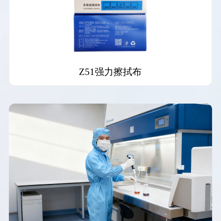
J1 钢网擦拭布（SM