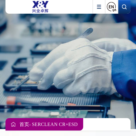
首页
- SERCLEAN CR+ESD