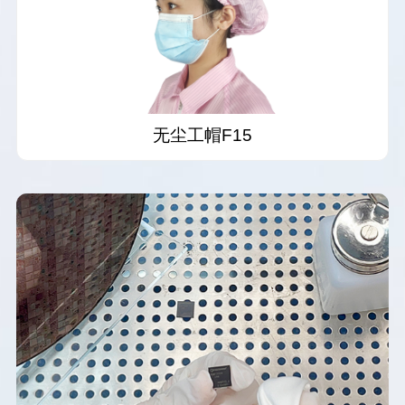
⽆尘⼯帽F15