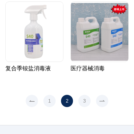
复合季铵盐消毒液
医疗器械消毒
1
2
3