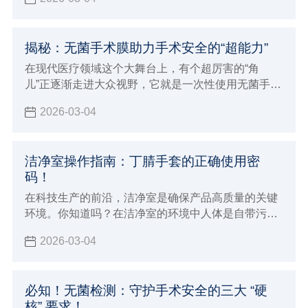
埃和静电的防护显得十分重要。
揭秘：无菌手术膜助力手术安全的“超能力”
在现代医疗领域这个大舞台上，有个超厉害的“角
儿”正逐渐走进大众视野，它就是一次性使用无菌手术
膜（包）
2026-03-04
洁净室操作指南：丁腈手套的正确使用密
码！
在科技生产的前沿，洁净室是确保产品高质量的关键
环境。你知道吗？在洁净室的环境中人体是自带污染
源的个体，尤其是手部很多时候要接触产品设备及包
2026-03-04
装材料，从而会导致人体分泌的汗液毛发等污染物损
害产品品质
必知！无菌检测：守护手术安全的三大 “硬
核” 要求！