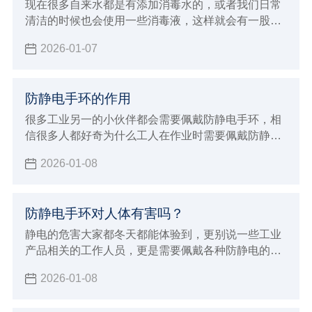
现在很多自来水都是有添加消毒水的，或者我们日常
清洁的时候也会使用一些消毒液，这样就会有一股呛
鼻的味道。有的朋友对气味敏感，或者家里有小动物
2026-01-07
的就不太友好了，所以今天小辉来给大家分享一下怎
么去除消毒水的味道。
防静电手环的作用
很多工业另一的小伙伴都会需要佩戴防静电手环，相
信很多人都好奇为什么工人在作业时需要佩戴防静电
手环的同时，也很好奇防静电手环的作用，以及能够
2026-01-08
有效防静电的原理是什么，今天小辉就一并来给大家
详细的介绍。
防静电手环对人体有害吗？
静电的危害大家都冬天都能体验到，更别说一些工业
产品相关的工作人员，更是需要佩戴各种防静电的护
具，其中防静电手环也是很常见的防具之一。但能做
2026-01-08
到防静电，很多小伙伴也会想知道防静电手环对人体
有没有害，那么今天小辉就来解答一下。