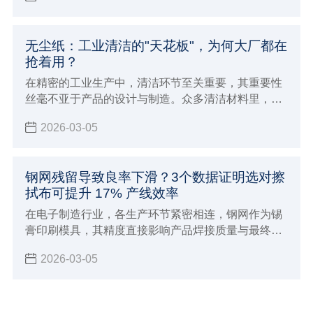
无尘纸：工业清洁的"天花板"，为何大厂都在
抢着用？
在精密的工业生产中，清洁环节至关重要，其重要性
丝毫不亚于产品的设计与制造。众多清洁材料里，无
尘纸凭借自身优势脱颖而出，成为各大企业青睐的
2026-03-05
“清洁神器”，堪称工业清洁领域的 “天花板”。
钢网残留导致良率下滑？3个数据证明选对擦
拭布可提升 17% 产线效率
在电子制造行业，各生产环节紧密相连，钢网作为锡
膏印刷模具，其精度直接影响产品焊接质量与最终良
率。但钢网残留问题常被忽视，却严重制约生产。
2026-03-05