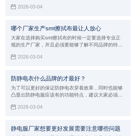
半导体微电子行业都能够保证满足这些行业的生产加
2026-03-04
工要求，在进行穿着的时候非常贴身舒适，而且能够
达到更好的美感要求，在各种不同环境内都会发挥出
很持久的防静电效果，有着很好的防尘洁净容易洗涤
哪个厂家生产smt擦拭布最让人放心
的优点，在进行应用的过程当中也能够展现出非常多
的产品优势，可以满足各种不同环境的严苛要求。
大家在选择购买smt擦拭布的时候一定要选择专业正
规的生产厂家，并且必须要能够了解不同品牌的特
点，这对于自己选择来说才会有更好的针对性，也能
2026-03-04
避免影响到自己对于smt擦拭布的使用效果，建议大
家必须要注意下面这些标准，这对于厂家的选择才会
有更好的判断方法，也会让大家选择购买的smt擦拭
防静电衣什么品牌的才最好？
布更放心，选择专业正规值得信赖的厂家来进行生
产，在合作的时候自然就会给大家带来更好的体验，
为了可以更好的保证防静电衣穿着效果，同时也能够
也能够发挥出更好的生产加工优势。
凸显出防静电服应该有的功能特点，建议大家必须要
能够正确的进行选择，需要注意在穿着保养过程中的
2026-03-04
注意事项，在整个选购的过程当中就变得至关重要，
直接影响到自己的穿着效果，对于防静电的功能也会
造成很大影响
静电服厂家想要更好发展需要注意哪些问题