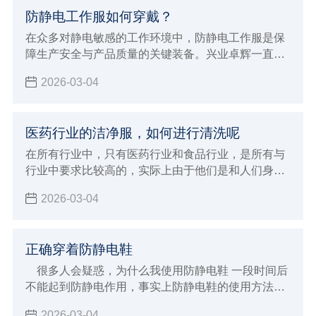
厂家给大家介绍了延长鞋子使用寿命的方法。
防静电工作服如何穿戴？
在众多对静电敏感的工作环境中，防静电工作服是保
障生产安全与产品质量的关键装备。兴业卓辉一直致
力于为客户提供优质的防静电解决方案，今天就为大
2026-03-04
家详细介绍防静电工作服的正确穿戴方法及其重要意
义。
医药行业的洁净服，如何进行清洗呢
在所有行业中，只有医药行业和食品行业，是所有与
行业中要求比较高的，实际上由于他们是和人们身体
健康密切相关，特别是医药行业，所以如今在无尘服
2026-03-04
的洁净度上有如此高的要求，今天，小编和大家了解
关于国家对医药行业洁净服的相关要求。
正确穿着防静电鞋
很多人会疑惑，为什么我使用防静电鞋 一段时间后
不能起到防静电作用，事实上防静电鞋的使用方法很
讲究，这都是因为使用方法不得当形成的，那么应该
2026-03-04