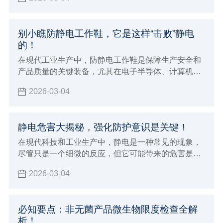
别小瞧防静电工作鞋，它是这样“击败”静电
的！
在现代工业生产中，防静电工作鞋是保障生产安全和
产品质量的关键装备，尤其在电子半导体、计算机、
通讯设备等对静电敏感的行业，它更是不可或缺。
2026-03-04
静电危害大揭秘，强化防护意识是关键！
在现代科技和工业生产中，静电是一种常见的现象，
尽管只是一个细微的反应，但它可能带来的危害是不
容忽视的。如果您身处容易发生静电的环境，那么这
2026-03-04
篇文章您一定要点进来看看，防静电的重要性不仅关
乎产品的质量，更关乎人员的安全和环境的保护。
必知要点：非无菌产品微生物限度检查全解
析！