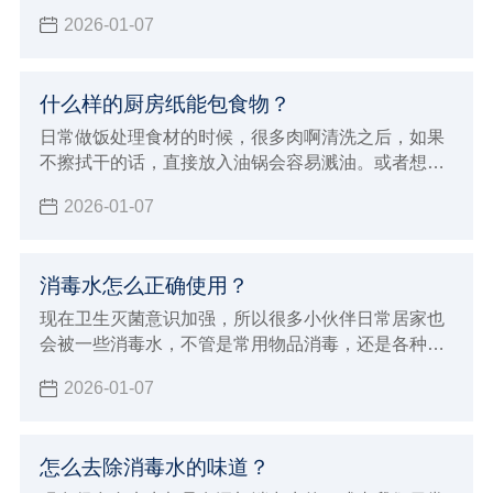
行测试防静电手套的效果，那么防静电手套怎么测试
2026-01-07
好坏呢？小辉来分享一些简单的方法，以及测试标
准。
什么样的厨房纸能包食物？
日常做饭处理食材的时候，很多肉啊清洗之后，如果
不擦拭干的话，直接放入油锅会容易溅油。或者想要
清洗干净把食物储存起来，但是湿湿的不利于存储，
2026-01-07
那么就需要擦拭干净，但是什么样的厨房纸能包食物
呢？并不复杂，下面小辉就来给大家科普一下。
消毒水怎么正确使用？
现在卫生灭菌意识加强，所以很多小伙伴日常居家也
会被一些消毒水，不管是常用物品消毒，还是各种下
水高消毒都是少不了的，但消毒水也要用对，不也是
2026-01-07
有危害的，下面小辉就来给大家讲讲消毒水怎么正确
使用。
怎么去除消毒水的味道？