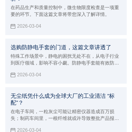
在药品生产和质量控制中，微生物限度检查是一项重
要的环节。下面这篇文章将带您深入了解详情。
2026-03-04
选购防静电手套的门道，这篇文章讲透了
特殊工作场景中，静电的困扰无处不在，从电子行业
到医疗领域，影响不容小觑。防静电手套能有效防
护，市场上产品众多，该如何挑选？这篇将带您精准
2026-03-04
挑选适合的防静电手套。
无尘纸凭什么成为全球大厂的工业清洁 “标
配”？
在电子车间，一粒灰尘可能让精密仪器造成百万损
失；制药车间里，一根纤维就或许导致整批产品报
废…… 工业制造对清洁度要求苛刻，正推动一场 “清
2026-03-04
洁革命”，而核心 “武器”，竟是看似普通的无尘纸。