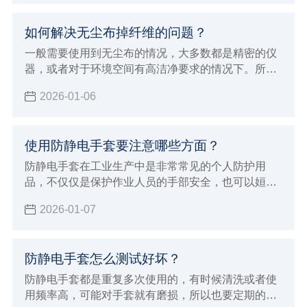
解，就可以避免这些问题了。
如何解决无尘布掉纤维的问题？
一般需要使用到无尘布的情况，大多数都是精密的仪
器，或者对于环境空间有高洁净要求的情况下。所以
这个时候面对会掉纤维的无尘布就非常烦恼，那么如
2026-01-06
何解决无尘布掉纤维的问题？要想解决无尘布掉纤维
的问题，首先我们需要对无尘布有所了解，下面小辉
就来介绍关于一些无尘布专业的知识，从而避免问
使用防静电手套要注意哪些方面？
题。
防静电手套在工业生产中是非常常见的个人防护用
品，不仅仅是保护作业人员的手部安全，也可以姮好
的降低或者避免各种伤害或职业危害。但在使用的过
2026-01-07
程中也有一些事项，下面小辉就来学习的给大家介绍
使用防静电手套要注意哪些方面吧！
防静电手套怎么测试好坏？
防静电手套都是重复多次使用的，有时候清洗或者使
用频率高，可能对手套就有磨损，所以也要定期的进