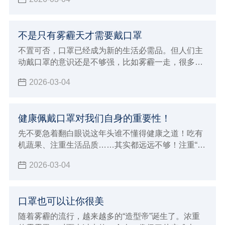
如何正确使用呢？
不是只有雾霾天才需要戴口罩
不置可否，口罩已经成为新的生活必需品。但人们主
动戴口罩的意识还是不够强，比如雾霾一走，很多人
就迫不及待地摘下了口罩。其实，除了雾霾天，还有
2026-03-04
一些场合需要我们戴好口罩，保护自己。
健康佩戴口罩对我们自身的重要性！
先不要急着翻白眼说这年头谁不懂得健康之道！吃有
机蔬果、注重生活品质……其实都远远不够！注重“内
因”是一回事，还要防范“外因”侵袭，比如雾霾！你要
2026-03-04
知道，不是躲在屋里不出来就能躲过雾霾这一劫的。
口罩也可以让你很美
随着雾霾的流行，越来越多的“造型帝”诞生了。浓重