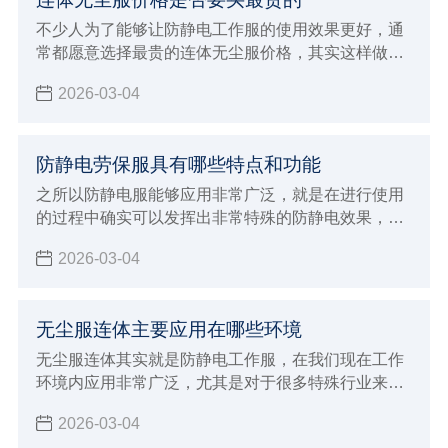
不少人为了能够让防静电工作服的使用效果更好，通
常都愿意选择最贵的连体无尘服价格，其实这样做的
方法不一定正确，因为很多因素都会直接影响到价格
2026-03-04
防静电劳保服具有哪些特点和功能
之所以防静电服能够应用非常广泛，就是在进行使用
的过程中确实可以发挥出非常特殊的防静电效果，对
于一些特殊行业来说能够带来更好的优势，现在防静
2026-03-04
电劳保服确实也能够给大家带来更好的穿着效果，在
进行防静电的过程中也能达到更稳定的安全标准，能
够在使用的过程中发挥出非常多的优势特点和功能，
无尘服连体主要应用在哪些环境
满足各种不同工业环境的生产加工要求，对于应对各
种特殊工作来说会有非常好的保障，在特殊的环境内
无尘服连体其实就是防静电工作服，在我们现在工作
避免静电造成严重的影响。
环境内应用非常广泛，尤其是对于很多特殊行业来说
具有很重要的使用效果，由于这种连体服本身不会产
2026-03-04
出灰尘，而且能够达到很好的防静电效果，所以对于