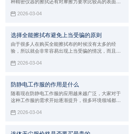
够让自己未来的发展得到促进。
种精密仪器的擦拭还有对摩擦力要求比较高的表面擦
拭工作都需要使用这样的擦拭布，因为不会造成任何
2026-03-04
磨损和划痕，自然就可以让清洁的效果更加彻底
选择全能擦拭布避免上当受骗的原则
由于很多人在购买全能擦拭布的时候没有太多的经
验，所以就会非常容易出现上当受骗的情况，而且现
在生产加工全能擦拭布的厂家越来越多，各种不同品
2026-03-04
牌也开始层出不穷，所以规格型号那边也开始更加多
样化，自然就会让没有经验的消费者在选择的时候非
常容易出现上当受骗的情况，下面就来给大家全面的
防静电工作服的作用是什么
介绍一下，进行购买全能擦拭布过程中如何避免上当
受骗？该注意哪些非常重要的原则和标准呢。
随着现在防静电工作服的应用越来越广泛，大家对于
这种工作服的需求开始逐渐提升，很多环境领域都需
要使用这样的工作服，目的就是为了能够带来更好的
2026-03-04
防静电效果，例如生产加工食品以及药品的行业，还
有电子行业以及航天航空等行业内都需要使用这样的
防静电工作服
连体无尘服价格是否要买最贵的