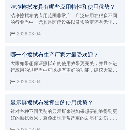
洁净擦拭布具有哪些应用特性和使用优势？
洁净擦拭布的应用范围非常广，广泛应用在很多不同
的行业当中，尤其是医疗设备以及实验室还有无尘车
间和生产线，洁净擦拭布的应用效果确实非常好，所
2026-03-04
以才会在一些重要的行业领域当中进行使用，能够让
擦拭的效果更加完美可以更好的吸附液体以及尘埃粒
子，所以确实会打得更彻底的安全的清洁效果和作
哪一个擦拭布生产厂家才最受欢迎？
用，也确实会发挥出很好的使用优势，下面就来为大
家介绍洁净擦拭布具体特征和优势。
大家如果想保证擦拭布的使用效果更完美，并且在进
行应用的过程当中可以拥有更好的功能，建议大家必
须要能够选择专业正规的擦拭布生产厂家来进行购
2026-03-04
买，自然就可以保证使用的效果更加完美，如果想要
保证使用效果更好，同时也能够发挥出更多样化的使
用优势
显示屏擦拭布发挥出的使用优势？
针对各种不同类别的显示屏来说如果想要能够得到更
好的擦拭效果，避免出现非常严重的划痕和划伤，建
议大家必须要能够选择专业的显示屏擦拭布来进行擦
2026-03-04