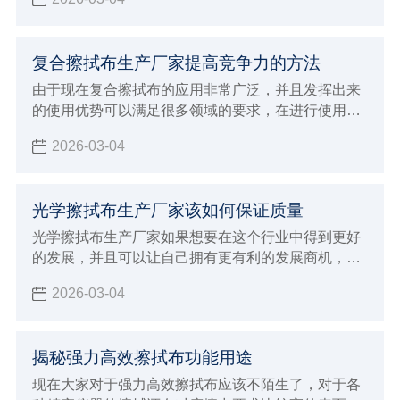
拭，这样才可以保证清洁的效果更加完美
复合擦拭布生产厂家提高竞争力的方法
由于现在复合擦拭布的应用非常广泛，并且发挥出来
的使用优势可以满足很多领域的要求，在进行使用的
过程中确实具有很好的功能保障，为了可以得到更好
2026-03-04
的使用体验能够发挥出更好的功能性，大众消费者在
选择的时候可以说是非常挑剔，这对于生产厂家来说
就会面临非常多的挑战，虽然现在整个行业的发展前
光学擦拭布生产厂家该如何保证质量
景非常广阔，但是竞争力也是非常激烈，如果想要得
到大众消费者的支持和认可，并且能够给予非常高的
光学擦拭布生产厂家如果想要在这个行业中得到更好
好评，一定要注意下面这些提高竞争力的方法。
的发展，并且可以让自己拥有更有利的发展商机，建
议大家必须要能够了解自己厂家的发展原则，判断整
2026-03-04
个行业的发展动态，最重要的是了解大众消费者的需
求，这样才可以让生产加工的方向更加明确，也能更
好的保证自己产品的生产质量，自然在整个行业当中
揭秘强力高效擦拭布功能用途
发展才会更有竞争优势，由于现在生产光学擦拭布的
厂家越来越多，建议大家必须要保证生产质量，才能
现在大家对于强力高效擦拭布应该不陌生了，对于各