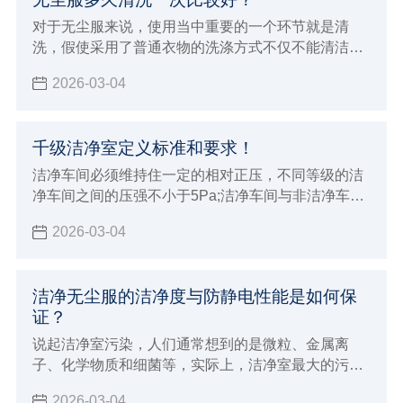
对于无尘服来说，使用当中重要的一个环节就是清
洗，假使采用了普通衣物的洗涤方式不仅不能清洁和
保养无尘服，而且会破坏衣物纤维，并且，在包装和
2026-03-04
搬运过程中，也会有附着灰尘及微生物的危险，所以
在 清洗无尘服 时，一定要选择专业的净化清洗公司进
行清洗。
千级洁净室定义标准和要求！
洁净车间必须维持住一定的相对正压，不同等级的洁
净车间之间的压强不小于5Pa;洁净车间与非洁净车间
之间的压强以不小于10Pa，以防止低级洁净车间空气
2026-03-04
逆流到高级洁净车间
洁净无尘服的洁净度与防静电性能是如何保
证？
说起洁净室污染，人们通常想到的是微粒、金属离
子、化学物质和细菌等，实际上，洁净室最大的污染
是尘埃和静电。特别是对于工业洁净室而言，空气尘
2026-03-04