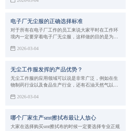
2026-03-04
电子厂无尘服的正确选择标准
对于所有在电子厂工作的员工来说大家平时在工作环
境内一定要穿着电子厂无尘服，这样做的目的是为了
能够达到更好的防静电效果，并且避免灰尘飘浮对各
2026-03-04
种电子仪器造成损伤
无尘工作服发挥的产品优势？
无尘工作服的应用领域可以说是非常广泛，例如在生
物制药行业以及食品生产行业，还有石油天然气以及
半导体微电子行业都能够保证满足这些行业的生产加
2026-03-04
工要求，在进行穿着的时候非常贴身舒适，而且能够
达到更好的美感要求，在各种不同环境内都会发挥出
很持久的防静电效果，有着很好的防尘洁净容易洗涤
哪个厂家生产smt擦拭布最让人放心
的优点，在进行应用的过程当中也能够展现出非常多
的产品优势，可以满足各种不同环境的严苛要求。
大家在选择购买smt擦拭布的时候一定要选择专业正规