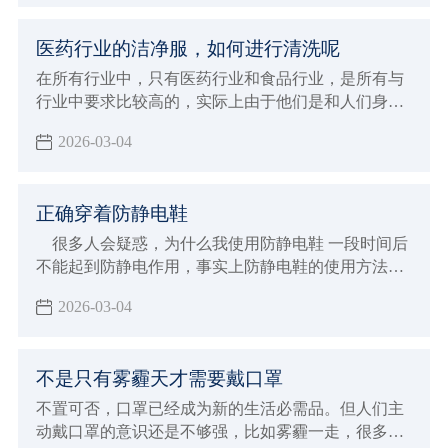
义。
医药行业的洁净服，如何进行清洗呢
在所有行业中，只有医药行业和食品行业，是所有与
行业中要求比较高的，实际上由于他们是和人们身体
健康密切相关，特别是医药行业，所以如今在无尘服
2026-03-04
的洁净度上有如此高的要求，今天，小编和大家了解
关于国家对医药行业洁净服的相关要求。
正确穿着防静电鞋
很多人会疑惑，为什么我使用防静电鞋 一段时间后
不能起到防静电作用，事实上防静电鞋的使用方法很
讲究，这都是因为使用方法不得当形成的，那么应该
2026-03-04
如何正确使用呢？
不是只有雾霾天才需要戴口罩
不置可否，口罩已经成为新的生活必需品。但人们主
动戴口罩的意识还是不够强，比如雾霾一走，很多人