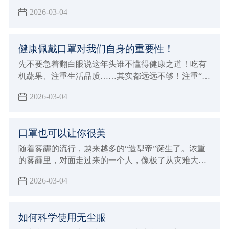
就迫不及待地摘下了口罩。其实，除了雾霾天，还有
2026-03-04
一些场合需要我们戴好口罩，保护自己。
健康佩戴口罩对我们自身的重要性！
先不要急着翻白眼说这年头谁不懂得健康之道！吃有
机蔬果、注重生活品质……其实都远远不够！注重“内
因”是一回事，还要防范“外因”侵袭，比如雾霾！你要
2026-03-04
知道，不是躲在屋里不出来就能躲过雾霾这一劫的。
口罩也可以让你很美
随着雾霾的流行，越来越多的“造型帝”诞生了。浓重
的雾霾里，对面走过来的一个人，像极了从灾难大片
现场回来的演员。
2026-03-04
如何科学使用无尘服