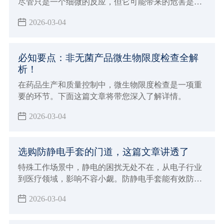
尽管只是一个细微的反应，但它可能带来的危害是不
容忽视的。如果您身处容易发生静电的环境，那么这
2026-03-04
篇文章您一定要点进来看看，防静电的重要性不仅关
乎产品的质量，更关乎人员的安全和环境的保护。
必知要点：非无菌产品微生物限度检查全解
析！
在药品生产和质量控制中，微生物限度检查是一项重
要的环节。下面这篇文章将带您深入了解详情。
2026-03-04
选购防静电手套的门道，这篇文章讲透了
特殊工作场景中，静电的困扰无处不在，从电子行业
到医疗领域，影响不容小觑。防静电手套能有效防
护，市场上产品众多，该如何挑选？这篇将带您精准
2026-03-04
挑选适合的防静电手套。