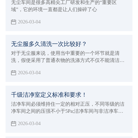
无尘车间是很多高精尖工厂研发和生产的“重要区
域”，它的环境一直都是让人们操碎了心
2026-03-04
无尘服多久清洗一次比较好？
对于无尘服来说，使用当中重要的一个环节就是清
洗，假使采用了普通衣物的洗涤方式不仅不能清洁和
保养无尘服，而且会破坏衣物纤维，并且，在包装和
2026-03-04
搬运过程中，也会有附着灰尘及微生物的危险，所以
在 清洗无尘服 时，一定要选择专业的净化清洗公司进
行清洗。
千级洁净室定义标准和要求！
洁净车间必须维持住一定的相对正压，不同等级的洁
净车间之间的压强不小于5Pa;洁净车间与非洁净车间
之间的压强以不小于10Pa，以防止低级洁净车间空气
2026-03-04
逆流到高级洁净车间