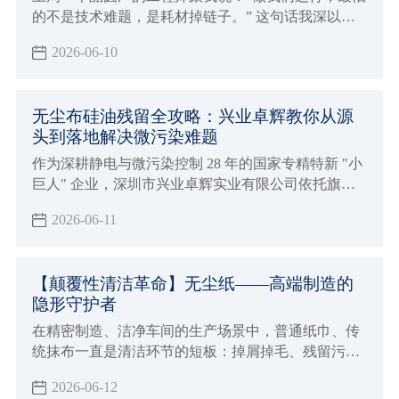
的不是技术难题，是耗材掉链子。” 这句话我深以为
然。很多人不知道，兴业卓辉旗下的施克林，二十多
2026-06-10
年来做的就是这件事：把所有可能掉链子的地方，提
前堵上。
无尘布硅油残留全攻略：兴业卓辉教你从源
头到落地解决微污染难题
作为深耕静电与微污染控制 28 年的国家专精特新 "小
巨人" 企业，深圳市兴业卓辉实业有限公司依托旗下
施克林 SerClean、托马斯 TopMax、爱洁施 I-JEHS三
2026-06-11
大品牌矩阵，打造了从无硅材料研发到全流程检测验
证的完整解决方案，帮助全球 160 多家知名企业彻底
解决无尘布硅油污染痛点。
【颠覆性清洁革命】无尘纸——高端制造的
隐形守护者
在精密制造、洁净车间的生产场景中，普通纸巾、传
统抹布一直是清洁环节的短板：掉屑掉毛、残留污
渍、二次污染、耗材损耗大、综合成本高，极易影响
2026-06-12
产品良率。兴业卓辉施克林无尘纸作为专为高端洁净