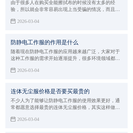
由于很多人在购买全能擦拭布的时候没有太多的经
验，所以就会非常容易出现上当受骗的情况，而且现
在生产加工全能擦拭布的厂家越来越多，各种不同品
2026-03-04
牌也开始层出不穷，所以规格型号那边也开始更加多
样化，自然就会让没有经验的消费者在选择的时候非
常容易出现上当受骗的情况，下面就来给大家全面的
防静电工作服的作用是什么
介绍一下，进行购买全能擦拭布过程中如何避免上当
受骗？该注意哪些非常重要的原则和标准呢。
随着现在防静电工作服的应用越来越广泛，大家对于
这种工作服的需求开始逐渐提升，很多环境领域都需
要使用这样的工作服，目的就是为了能够带来更好的
2026-03-04
防静电效果，例如生产加工食品以及药品的行业，还
有电子行业以及航天航空等行业内都需要使用这样的
防静电工作服
连体无尘服价格是否要买最贵的
不少人为了能够让防静电工作服的使用效果更好，通
常都愿意选择最贵的连体无尘服价格，其实这样做的
方法不一定正确，因为很多因素都会直接影响到价格
2026-03-04