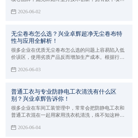
关发明专利。
2026-06-02
无尘卷布怎么选？兴业卓辉超净无尘卷布特
性与应用全解析！
很多企业在优质无尘卷布怎么选的问题上容易陷入低
价误区，使用劣质产品反而增加生产成本。根据行业
经验，无尘卷布选购要点主要包括：查看是否有权威
2026-06-03
机构的检验报告，确认离子含量是否符合行业标准，
优先选择发尘量低且吸水性强的产品。
普通工衣与专业防静电工衣清洗有什么区
别？兴业卓辉告诉你！
很多企业在车间工装管理中，常常会把防静电工衣和
普通工衣混在一起用家用洗衣机清洗，殊不知这种看
似省事的做法，可能会让昂贵的防静电工装彻底失
2026-06-04
效，甚至引发电子元件损坏、粉尘爆炸等严重生产事
故。