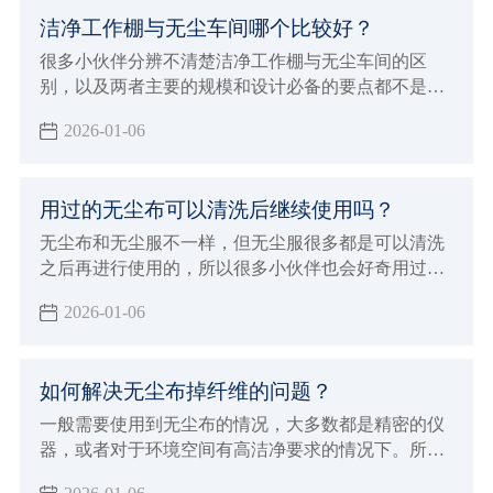
洁净工作棚与无尘车间哪个比较好？
很多小伙伴分辨不清楚洁净工作棚与无尘车间的区
别，以及两者主要的规模和设计必备的要点都不是很
清晰，经常也会被混淆概念，洁净工作棚与无尘车间
2026-01-06
的应用领域是不一样的，所以本次小辉来做详细的介
绍，以及做一下比较。
用过的无尘布可以清洗后继续使用吗？
无尘布和无尘服不一样，但无尘服很多都是可以清洗
之后再进行使用的，所以很多小伙伴也会好奇用过的
无尘布可以清洗后继续使用吗？现在由小辉来告知大
2026-01-06
家一下，让大家对无尘布产品有个基本的认识和了
解，就可以避免这些问题了。
如何解决无尘布掉纤维的问题？
一般需要使用到无尘布的情况，大多数都是精密的仪
器，或者对于环境空间有高洁净要求的情况下。所以
这个时候面对会掉纤维的无尘布就非常烦恼，那么如