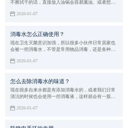
不擦拭干的话，直接放入油锅会容易溅油。或者想要
清洗干净把食物储存起来，但是湿湿的不利于存储，
2026-01-07
那么就需要擦拭干净，但是什么样的厨房纸能包食物
呢？并不复杂，下面小辉就来给大家科普一下。
消毒水怎么正确使用？
现在卫生灭菌意识加强，所以很多小伙伴日常居家也
会被一些消毒水，不管是常用物品消毒，还是各种下
水高消毒都是少不了的，但消毒水也要用对，不也是
2026-01-07
有危害的，下面小辉就来给大家讲讲消毒水怎么正确
使用。
怎么去除消毒水的味道？
现在很多自来水都是有添加消毒水的，或者我们日常
清洁的时候也会使用一些消毒液，这样就会有一股呛
鼻的味道。有的朋友对气味敏感，或者家里有小动物
2026-01-07
的就不太友好了，所以今天小辉来给大家分享一下怎
么去除消毒水的味道。