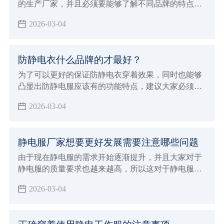
的生产厂家，并且必须要能够了解不同品牌的特点，
这对于自己选择来说才会有更好的针对性，也能避免
2026-03-04
影响到自己对于smt擦拭布的使用效果，建议大家必须
要注意下面这些标准，这对于厂家的选择才会有更好
的判断方法，也会让大家选择购买的smt擦拭布更放
防静电衣什么品牌的才最好？
心，选择专业正规值得信赖的厂家来进行生产，在合
作的时候自然就会给大家带来更好的体验，也能够发
为了可以更好的保证防静电衣穿着效果，同时也能够
挥出更好的生产加工优势。
凸显出防静电服应该有的功能特点，建议大家必须要
能够正确的进行选择，需要注意在穿着保养过程中的
2026-03-04
注意事项，在整个选购的过程当中就变得至关重要，
直接影响到自己的穿着效果，对于防静电的功能也会
造成很大影响
静电服厂家想要更好发展需要注意哪些问题
由于现在静电服的需求开始逐渐提升，并且大家对于
静电服的质量要求也越来越高，所以这对于静电服厂
家发展也会有一定的推动作用，面临着挑战和机遇并
2026-03-04
存的状态，如果想要能够让自己的厂家得到更好的发
展