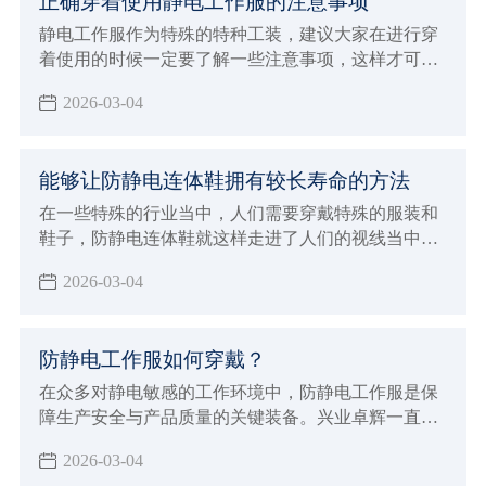
正确穿着使用静电工作服的注意事项
静电工作服作为特殊的特种工装，建议大家在进行穿
着使用的时候一定要了解一些注意事项，这样才可以
保证在穿着的时候发挥出更好的优势
2026-03-04
能够让防静电连体鞋拥有较长寿命的方法
在一些特殊的行业当中，人们需要穿戴特殊的服装和
鞋子，防静电连体鞋就这样走进了人们的视线当中，
人们在穿这样的鞋子的时候，因为每天都需要穿，所
2026-03-04
以自然希望它能够有较长的使用寿命，那么如何才能
保证它在使用过程当中不容易损坏呢？兴业卓辉生产
厂家给大家介绍了延长鞋子使用寿命的方法。
防静电工作服如何穿戴？
在众多对静电敏感的工作环境中，防静电工作服是保
障生产安全与产品质量的关键装备。兴业卓辉一直致
力于为客户提供优质的防静电解决方案，今天就为大
2026-03-04
家详细介绍防静电工作服的正确穿戴方法及其重要意