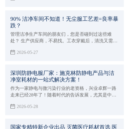
你： 亚超细纤维无尘布与普通无尘布有什么区别？无
尘布厂家哪家好？
90% 洁净车间不知道！无尘服工艺差=良率暴
跌？
管理洁净生产车间的朋友们，您是否碰到过这些难
处？ 生产供应商，不易找。工衣穿戴后，清洗又需另
寻服务方。工衣洁净指标检测，还要烦恼。企业对无
2026-05-27
尘服的需求，早不是局限在穿工衣、换工衣、洗工衣
等单一环节，而是有更多元化的需求。
深圳防静电服厂家：施克林防静电产品与洁
净室耗材的一站式解决方案！
作为一家静电与微污染行业的老资格，兴业卓辉一路
走来已经28年了！随着时代的告诉发展，尤其是中国
在当前时代背景下的发展速度越来越快，时代与政策
2026-05-28
决定了半导体、系能源、生物医药等高端制造领域会
越来越重要，越来越严格！
国家专精特新企业出品 灭菌医疗耗材首选 医