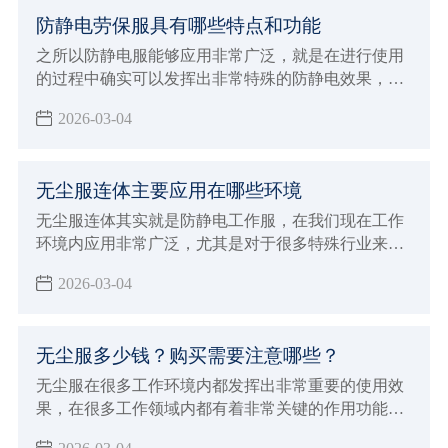
防静电劳保服具有哪些特点和功能
之所以防静电服能够应用非常广泛，就是在进行使用
的过程中确实可以发挥出非常特殊的防静电效果，对
于一些特殊行业来说能够带来更好的优势，现在防静
2026-03-04
电劳保服确实也能够给大家带来更好的穿着效果，在
进行防静电的过程中也能达到更稳定的安全标准，能
够在使用的过程中发挥出非常多的优势特点和功能，
无尘服连体主要应用在哪些环境
满足各种不同工业环境的生产加工要求，对于应对各
种特殊工作来说会有非常好的保障，在特殊的环境内
无尘服连体其实就是防静电工作服，在我们现在工作
避免静电造成严重的影响。
环境内应用非常广泛，尤其是对于很多特殊行业来说
具有很重要的使用效果，由于这种连体服本身不会产
2026-03-04
出灰尘，而且能够达到很好的防静电效果，所以对于
室内环境会达到很好的保护作用
无尘服多少钱？购买需要注意哪些？
无尘服在很多工作环境内都发挥出非常重要的使用效
果，在很多工作领域内都有着非常关键的作用功能，
例如在生物制药行业以及食品生产领域