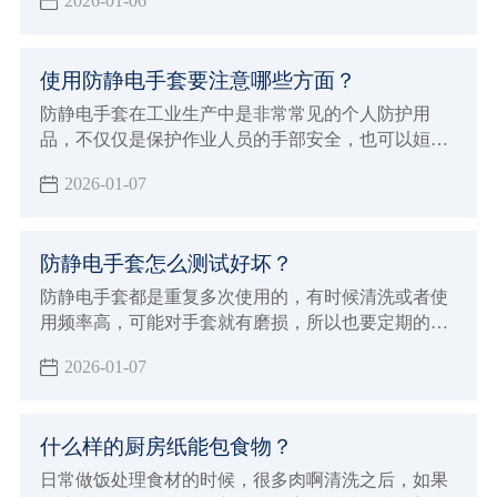
2026-01-06
何解决无尘布掉纤维的问题？要想解决无尘布掉纤维
的问题，首先我们需要对无尘布有所了解，下面小辉
就来介绍关于一些无尘布专业的知识，从而避免问
使用防静电手套要注意哪些方面？
题。
防静电手套在工业生产中是非常常见的个人防护用
品，不仅仅是保护作业人员的手部安全，也可以姮好
的降低或者避免各种伤害或职业危害。但在使用的过
2026-01-07
程中也有一些事项，下面小辉就来学习的给大家介绍
使用防静电手套要注意哪些方面吧！
防静电手套怎么测试好坏？
防静电手套都是重复多次使用的，有时候清洗或者使
用频率高，可能对手套就有磨损，所以也要定期的进
行测试防静电手套的效果，那么防静电手套怎么测试
2026-01-07
好坏呢？小辉来分享一些简单的方法，以及测试标
准。
什么样的厨房纸能包食物？
日常做饭处理食材的时候，很多肉啊清洗之后，如果