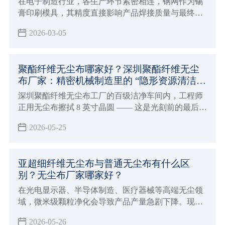
在电子制造行业，各生产环节紧密相连，钢网作为锡
膏印刷模具，其精度直接影响产品焊接质量与最终良
率。但钢网残留问题常被忽视，却严重制约生产。
2026-03-05
聚酯纤维无尘布哪家好？深圳聚酯纤维无尘
布厂家：精密机械制造里的 “隐形资源清洁安
全卫士”！
深圳聚酯纤维无尘布工厂的百级洁净车间内，工程师
正用无尘布擦拭 8 英寸晶圆 —— 这是光刻前的最后清
洁，仅 0.5μm 的微小纤维，就足以让整片晶圆的良率
2026-05-25
直接归零。
亚超细纤维无尘布与普通无尘布有什么区
别？无尘布厂家哪家好？
在光电显示器、半导体制造、医疗器械等高端无尘领
域，微米级颗粒净化会导致产品产量急剧下降。现在
高精尖的企业面对越来越严格的洁净等级，对于无尘
2026-05-26
布的采购是一个大难题！那么下面深圳兴业卓辉告诉