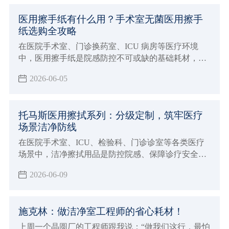
医用擦手纸有什么用？手术室无菌医用擦手
纸选购全攻略
在医院手术室、门诊换药室、ICU 病房等医疗环境
中，医用擦手纸是院感防控不可或缺的基础耗材，看
似薄薄一张纸品，却能阻断病菌交叉传播，成为医
2026-06-05
护、患者日常健康防护的关键屏障。
托马斯医用擦拭系列：分级定制，筑牢医疗
场景洁净防线
在医院手术室、ICU、检验科、门诊诊室等各类医疗
场景中，洁净擦拭用品是防控院感、保障诊疗安全的
基础耗材。普通擦拭纸品易掉屑、除菌能力不足、材
2026-06-09
质不达标，极易造成创面感染、器械污染等风险。
施克林：做洁净室工程师的省心耗材！
上周一个晶圆厂的工程师跟我说：“做我们这行，最怕