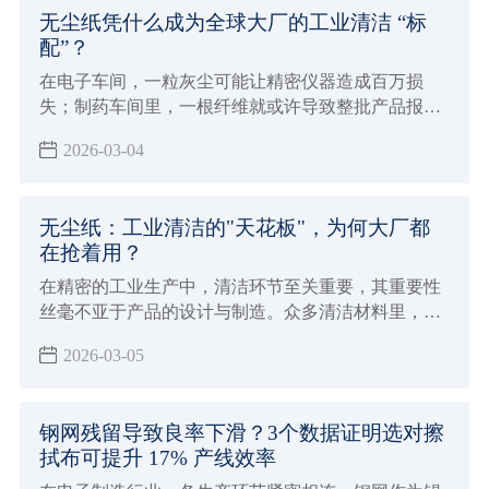
无尘纸凭什么成为全球大厂的工业清洁 “标
配”？
在电子车间，一粒灰尘可能让精密仪器造成百万损
失；制药车间里，一根纤维就或许导致整批产品报
废…… 工业制造对清洁度要求苛刻，正推动一场 “清
2026-03-04
洁革命”，而核心 “武器”，竟是看似普通的无尘纸。
无尘纸：工业清洁的"天花板"，为何大厂都
在抢着用？
在精密的工业生产中，清洁环节至关重要，其重要性
丝毫不亚于产品的设计与制造。众多清洁材料里，无
尘纸凭借自身优势脱颖而出，成为各大企业青睐的
2026-03-05
“清洁神器”，堪称工业清洁领域的 “天花板”。
钢网残留导致良率下滑？3个数据证明选对擦
拭布可提升 17% 产线效率