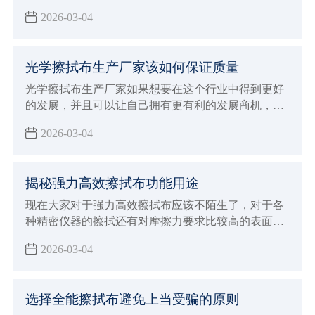
过程中确实具有很好的功能保障，为了可以得到更好
2026-03-04
的使用体验能够发挥出更好的功能性，大众消费者在
选择的时候可以说是非常挑剔，这对于生产厂家来说
就会面临非常多的挑战，虽然现在整个行业的发展前
光学擦拭布生产厂家该如何保证质量
景非常广阔，但是竞争力也是非常激烈，如果想要得
到大众消费者的支持和认可，并且能够给予非常高的
光学擦拭布生产厂家如果想要在这个行业中得到更好
好评，一定要注意下面这些提高竞争力的方法。
的发展，并且可以让自己拥有更有利的发展商机，建
议大家必须要能够了解自己厂家的发展原则，判断整
2026-03-04
个行业的发展动态，最重要的是了解大众消费者的需
求，这样才可以让生产加工的方向更加明确，也能更
好的保证自己产品的生产质量，自然在整个行业当中
揭秘强力高效擦拭布功能用途
发展才会更有竞争优势，由于现在生产光学擦拭布的
厂家越来越多，建议大家必须要保证生产质量，才能
现在大家对于强力高效擦拭布应该不陌生了，对于各
够让自己未来的发展得到促进。
种精密仪器的擦拭还有对摩擦力要求比较高的表面擦
拭工作都需要使用这样的擦拭布，因为不会造成任何
2026-03-04
磨损和划痕，自然就可以让清洁的效果更加彻底
选择全能擦拭布避免上当受骗的原则