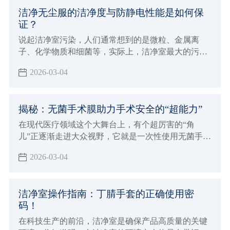
洁净无尘服的洁净度与防静电性能是如何保
证？
说起洁净室污染，人们通常想到的是微粒、金属离
子、化学物质和细菌等，实际上，洁净室最大的污染
是尘埃和静电。特别是对于工业洁净室而言，空气尘
2026-03-04
埃和静电的防护显得十分重要。
揭秘：无菌手术膜助力手术安全的“超能力”
在现代医疗领域这个大舞台上，有个超厉害的“角
儿”正逐渐走进大众视野，它就是一次性使用无菌手术
膜（包）
2026-03-04
洁净室操作指南：丁腈手套的正确使用密
码！
在科技生产的前沿，洁净室是确保产品高质量的关键