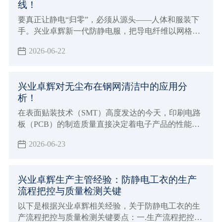
线！
要真正让静电“归零”，必须从源头——人体和服装下
手。兴业卓辉新一代防静电服，把导电纤维以网格状
织入每一根纱线，形成连续的静电泄放通道；再通过
2026-06-22
接地扣、导电鞋、防静电地坪构成闭合回路，让人体
在任何动作下都能实时把电荷导入大地。经现场实
测，可将人体静电压从 3000 V 以上稳定降到 < 50
兴业卓辉对无尘布在钢网清洁中的应用分
V，符合 ANSI/ESD S20.20、IEC 61340-5-1 及 GJB
析！
3007A 等最严标准。
在表面贴装技术（SMT）高度发达的今天，印刷电路
板（PCB）的制造质量直接决定着电子产品的性能与
可靠性。作为SMT工艺中的关键工具，钢网
2026-06-23
（Stencil）的清洁度是影响锡膏印刷质量的核心因素
之一。
兴业卓辉生产主管经验：防静电工衣的生产
流程把控与质量检测关键
以下是根据兴业卓辉相关经验，关于防静电工衣的生
产流程把控与质量检测关键要点：一.生产流程把控关