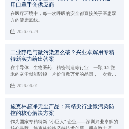
用口罩手套供应商
在医疗环境中，每一次呼吸的安全都直接关乎医患双
方的健康底线。
2026-05-29
工业静电与微污染怎么破？兴业卓辉用专精
特新实力给出答案
在半导体、生物医药、精密制造等行业，一颗 0.5 微
米的灰尘就能毁掉一片价值数万元的晶圆，一次看不
见的静电放电就能让整批电子元件报废。据行业数据
2026-06-01
显示，每年因静电和微污染导致的全球制造业损失高
达数百亿美元。
施克林超净无尘产品：高精尖行业微污染防
控的核心解决方案
作为国家专精特新 "小巨人" 企业——深圳兴业卓辉的
核心品牌，施克林始终坚持技术创新，拥有数十项相