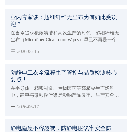
场景研发的新型清洁材料，从根源上解决传统清洁产
品的痛点，目前已广泛替代传统清洁耗材，成为各行
业内专家谈：超细纤维无尘布为何如此受欢
业洁净生产的核心配套产品。
迎？
在当今追求极致清洁和高效生产的时代，超细纤维无
尘布（Microfiber Cleanroom Wipes）早已不再是一个陌
生的概念。从半导体制造业到精密仪器生产，再到医
2026-06-16
疗健康领域，这种不起眼的布料正以其卓越的性能，
悄然占据着越来越重要的地位。那么，究竟是什么让
超细纤维无尘布如此受到业内人士的青睐？我们采访
防静电工衣全流程生产管控与品质检测核心
了多位行业专家，听听他们是如何解读这一现象的。
要点！
在半导体、精密制造、生物医药等高精尖生产场景
中，静电与微颗粒污染是影响产品良率、生产安全的
核心隐患。防静电工衣作为人体静电释放与微尘阻隔
2026-06-17
的核心防护装备，其防护性能的稳定性，完全依赖生
产环节的精细化管控与全维度的质量检测。
静电隐患不容忽视，防静电服筑牢安全防