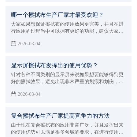
擦拭的效果更加完美可以更好的吸附液体以及尘埃粒
子，所以确实会打得更彻底的安全的清洁效果和作
哪一个擦拭布生产厂家才最受欢迎？
用，也确实会发挥出很好的使用优势，下面就来为大
家介绍洁净擦拭布具体特征和优势。
大家如果想保证擦拭布的使用效果更完美，并且在进
行应用的过程当中可以拥有更好的功能，建议大家必
须要能够选择专业正规的擦拭布生产厂家来进行购
2026-03-04
买，自然就可以保证使用的效果更加完美，如果想要
保证使用效果更好，同时也能够发挥出更多样化的使
用优势
显示屏擦拭布发挥出的使用优势？
针对各种不同类别的显示屏来说如果想要能够得到更
好的擦拭效果，避免出现非常严重的划痕和划伤，建
议大家必须要能够选择专业的显示屏擦拭布来进行擦
2026-03-04
拭，这样才可以保证清洁的效果更加完美
复合擦拭布生产厂家提高竞争力的方法
由于现在复合擦拭布的应用非常广泛，并且发挥出来
的使用优势可以满足很多领域的要求，在进行使用的