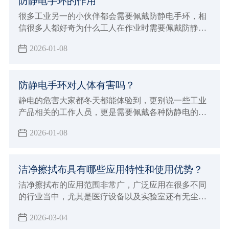
防静电手环的作用
很多工业另一的小伙伴都会需要佩戴防静电手环，相
信很多人都好奇为什么工人在作业时需要佩戴防静电
手环的同时，也很好奇防静电手环的作用，以及能够
2026-01-08
有效防静电的原理是什么，今天小辉就一并来给大家
详细的介绍。
防静电手环对人体有害吗？
静电的危害大家都冬天都能体验到，更别说一些工业
产品相关的工作人员，更是需要佩戴各种防静电的护
具，其中防静电手环也是很常见的防具之一。但能做
2026-01-08
到防静电，很多小伙伴也会想知道防静电手环对人体
有没有害，那么今天小辉就来解答一下。
洁净擦拭布具有哪些应用特性和使用优势？
洁净擦拭布的应用范围非常广，广泛应用在很多不同
的行业当中，尤其是医疗设备以及实验室还有无尘车
间和生产线，洁净擦拭布的应用效果确实非常好，所
2026-03-04
以才会在一些重要的行业领域当中进行使用，能够让