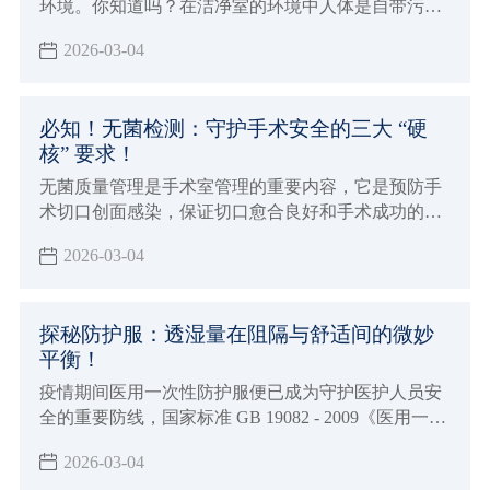
环境。你知道吗？在洁净室的环境中人体是自带污染
源的个体，尤其是手部很多时候要接触产品设备及包
2026-03-04
装材料，从而会导致人体分泌的汗液毛发等污染物损
害产品品质
必知！无菌检测：守护手术安全的三大 “硬
核” 要求！
无菌质量管理是手术室管理的重要内容，它是预防手
术切口创面感染，保证切口愈合良好和手术成功的必
要条件
2026-03-04
探秘防护服：透湿量在阻隔与舒适间的微妙
平衡！
疫情期间医用一次性防护服便已成为守护医护人员安
全的重要防线，国家标准 GB 19082 - 2009《医用一次
性防护服技术要求》对其有着明确要求
2026-03-04