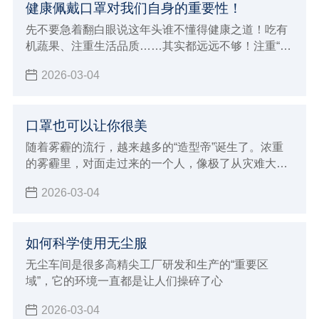
健康佩戴口罩对我们自身的重要性！
先不要急着翻白眼说这年头谁不懂得健康之道！吃有
机蔬果、注重生活品质……其实都远远不够！注重“内
因”是一回事，还要防范“外因”侵袭，比如雾霾！你要
2026-03-04
知道，不是躲在屋里不出来就能躲过雾霾这一劫的。
口罩也可以让你很美
随着雾霾的流行，越来越多的“造型帝”诞生了。浓重
的雾霾里，对面走过来的一个人，像极了从灾难大片
现场回来的演员。
2026-03-04
如何科学使用无尘服
无尘车间是很多高精尖工厂研发和生产的“重要区
域”，它的环境一直都是让人们操碎了心
2026-03-04