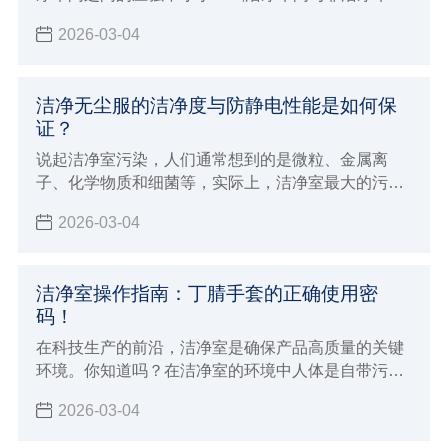
之间的压强以不小于10Pa，以防止低级洁净车间空气
2026-03-04
逆流到高级洁净车间
洁净无尘服的洁净度与防静电性能是如何保
证？
说起洁净室污染，人们通常想到的是微粒、金属离
子、化学物质和细菌等，实际上，洁净室最大的污染
是尘埃和静电。特别是对于工业洁净室而言，空气尘
2026-03-04
埃和静电的防护显得十分重要。
洁净室操作指南：丁腈手套的正确使用密
码！
在科技生产的前沿，洁净室是确保产品高质量的关键
环境。你知道吗？在洁净室的环境中人体是自带污染
源的个体，尤其是手部很多时候要接触产品设备及包
2026-03-04
装材料，从而会导致人体分泌的汗液毛发等污染物损
害产品品质