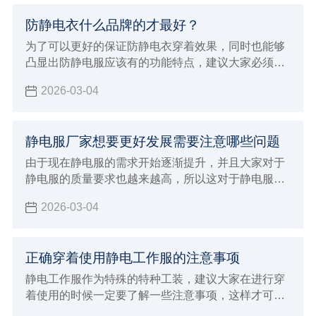
有更好的判断方法，也会让大家选择购买的smt擦拭
防静电衣什么品牌的才最好？
布更放心，选择专业正规值得信赖的厂家来进行生
产，在合作的时候自然就会给大家带来更好的体验，
为了可以更好的保证防静电衣穿着效果，同时也能够
也能够发挥出更好的生产加工优势。
凸显出防静电服应该有的功能特点，建议大家必须要
能够正确的进行选择，需要注意在穿着保养过程中的
2026-03-04
注意事项，在整个选购的过程当中就变得至关重要，
直接影响到自己的穿着效果，对于防静电的功能也会
造成很大影响
静电服厂家想要更好发展需要注意哪些问题
由于现在静电服的需求开始逐渐提升，并且大家对于
静电服的质量要求也越来越高，所以这对于静电服厂
家发展也会有一定的推动作用，面临着挑战和机遇并
2026-03-04
存的状态，如果想要能够让自己的厂家得到更好的发
展
正确穿着使用静电工作服的注意事项
静电工作服作为特殊的特种工装，建议大家在进行穿
着使用的时候一定要了解一些注意事项，这样才可以
保证在穿着的时候发挥出更好的优势