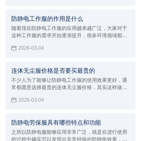
样化，自然就会让没有经验的消费者在选择的时候非
常容易出现上当受骗的情况，下面就来给大家全面的
防静电工作服的作用是什么
介绍一下，进行购买全能擦拭布过程中如何避免上当
受骗？该注意哪些非常重要的原则和标准呢。
随着现在防静电工作服的应用越来越广泛，大家对于
这种工作服的需求开始逐渐提升，很多环境领域都需
要使用这样的工作服，目的就是为了能够带来更好的
2026-03-04
防静电效果，例如生产加工食品以及药品的行业，还
有电子行业以及航天航空等行业内都需要使用这样的
防静电工作服
连体无尘服价格是否要买最贵的
不少人为了能够让防静电工作服的使用效果更好，通
常都愿意选择最贵的连体无尘服价格，其实这样做的
方法不一定正确，因为很多因素都会直接影响到价格
2026-03-04
防静电劳保服具有哪些特点和功能
之所以防静电服能够应用非常广泛，就是在进行使用
的过程中确实可以发挥出非常特殊的防静电效果，对