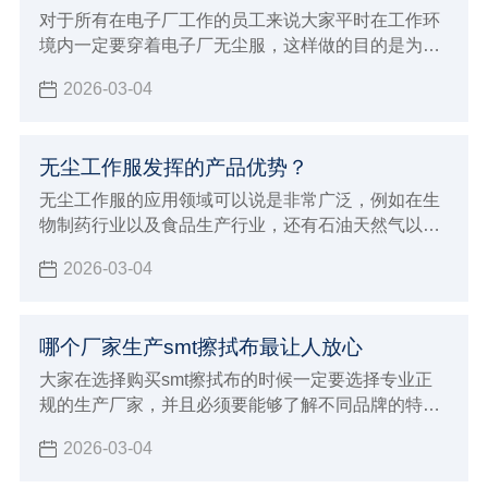
对于所有在电子厂工作的员工来说大家平时在工作环
境内一定要穿着电子厂无尘服，这样做的目的是为了
能够达到更好的防静电效果，并且避免灰尘飘浮对各
2026-03-04
种电子仪器造成损伤
无尘工作服发挥的产品优势？
无尘工作服的应用领域可以说是非常广泛，例如在生
物制药行业以及食品生产行业，还有石油天然气以及
半导体微电子行业都能够保证满足这些行业的生产加
2026-03-04
工要求，在进行穿着的时候非常贴身舒适，而且能够
达到更好的美感要求，在各种不同环境内都会发挥出
很持久的防静电效果，有着很好的防尘洁净容易洗涤
哪个厂家生产smt擦拭布最让人放心
的优点，在进行应用的过程当中也能够展现出非常多
的产品优势，可以满足各种不同环境的严苛要求。
大家在选择购买smt擦拭布的时候一定要选择专业正
规的生产厂家，并且必须要能够了解不同品牌的特
点，这对于自己选择来说才会有更好的针对性，也能
2026-03-04
避免影响到自己对于smt擦拭布的使用效果，建议大
家必须要注意下面这些标准，这对于厂家的选择才会