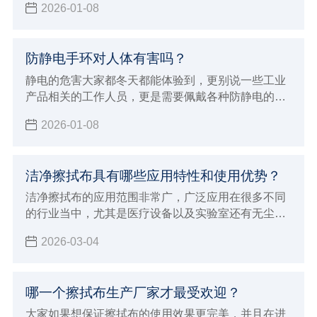
2026-01-08
有效防静电的原理是什么，今天小辉就一并来给大家
详细的介绍。
防静电手环对人体有害吗？
静电的危害大家都冬天都能体验到，更别说一些工业
产品相关的工作人员，更是需要佩戴各种防静电的护
具，其中防静电手环也是很常见的防具之一。但能做
2026-01-08
到防静电，很多小伙伴也会想知道防静电手环对人体
有没有害，那么今天小辉就来解答一下。
洁净擦拭布具有哪些应用特性和使用优势？
洁净擦拭布的应用范围非常广，广泛应用在很多不同
的行业当中，尤其是医疗设备以及实验室还有无尘车
间和生产线，洁净擦拭布的应用效果确实非常好，所
2026-03-04
以才会在一些重要的行业领域当中进行使用，能够让
擦拭的效果更加完美可以更好的吸附液体以及尘埃粒
子，所以确实会打得更彻底的安全的清洁效果和作
哪一个擦拭布生产厂家才最受欢迎？
用，也确实会发挥出很好的使用优势，下面就来为大
家介绍洁净擦拭布具体特征和优势。
大家如果想保证擦拭布的使用效果更完美，并且在进