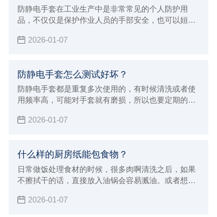
防静电手套在工业生产中是非常常见的个人防护用
品，不仅仅是保护作业人员的手部安全，也可以姮好
的降低或者避免各种伤害或职业危害。但在使用的过
2026-01-07
程中也有一些事项，下面小辉就来学习的给大家介绍
使用防静电手套要注意哪些方面吧！
防静电手套怎么测试好坏？
防静电手套都是重复多次使用的，有时候清洗或者使
用频率高，可能对手套就有磨损，所以也要定期的进
行测试防静电手套的效果，那么防静电手套怎么测试
2026-01-07
好坏呢？小辉来分享一些简单的方法，以及测试标
准。
什么样的厨房纸能包食物？
日常做饭处理食材的时候，很多肉啊清洗之后，如果
不擦拭干的话，直接放入油锅会容易溅油。或者想要
清洗干净把食物储存起来，但是湿湿的不利于存储，
2026-01-07
那么就需要擦拭干净，但是什么样的厨房纸能包食物
呢？并不复杂，下面小辉就来给大家科普一下。