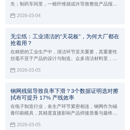
失；制药车间里，一根纤维就或许导致整批产品报
废…… 工业制造对清洁度要求苛刻，正推动一场 “清
2026-03-04
洁革命”，而核心 “武器”，竟是看似普通的无尘纸。
无尘纸：工业清洁的"天花板"，为何大厂都在
抢着用？
在精密的工业生产中，清洁环节至关重要，其重要性
丝毫不亚于产品的设计与制造。众多清洁材料里，无
尘纸凭借自身优势脱颖而出，成为各大企业青睐的
2026-03-05
“清洁神器”，堪称工业清洁领域的 “天花板”。
钢网残留导致良率下滑？3个数据证明选对擦
拭布可提升 17% 产线效率
在电子制造行业，各生产环节紧密相连，钢网作为锡
膏印刷模具，其精度直接影响产品焊接质量与最终良
率。但钢网残留问题常被忽视，却严重制约生产。
2026-03-05