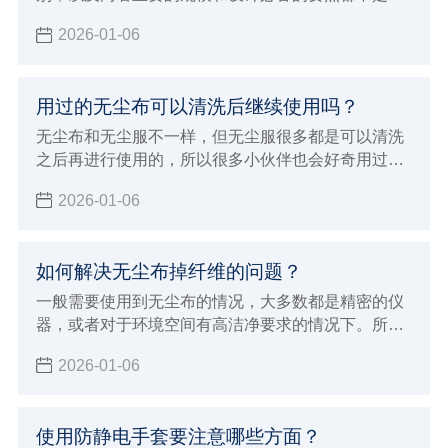
清晰，经常也会被混淆概念，洁净工作棚与无尘车间
2026-01-06
的应用领域是不一样的，所以本次小辉来做详细的介
绍，以及做一下比较。
用过的无尘布可以清洗后继续使用吗？
无尘布和无尘服不一样，但无尘服很多都是可以清洗
之后再进行使用的，所以很多小伙伴也会好奇用过的
无尘布可以清洗后继续使用吗？现在由小辉来告知大
2026-01-06
家一下，让大家对无尘布产品有个基本的认识和了
解，就可以避免这些问题了。
如何解决无尘布掉纤维的问题？
一般需要使用到无尘布的情况，大多数都是精密的仪
器，或者对于环境空间有高洁净要求的情况下。所以
这个时候面对会掉纤维的无尘布就非常烦恼，那么如
2026-01-06
何解决无尘布掉纤维的问题？要想解决无尘布掉纤维
的问题，首先我们需要对无尘布有所了解，下面小辉
就来介绍关于一些无尘布专业的知识，从而避免问
使用防静电手套要注意哪些方面？
题。