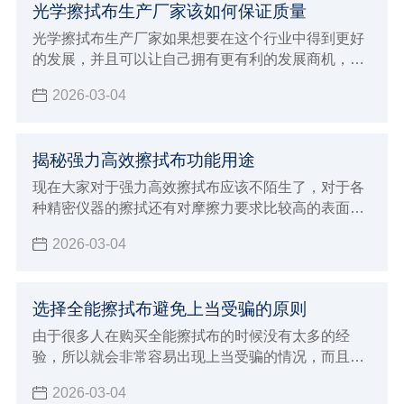
光学擦拭布生产厂家该如何保证质量
景非常广阔，但是竞争力也是非常激烈，如果想要得
到大众消费者的支持和认可，并且能够给予非常高的
光学擦拭布生产厂家如果想要在这个行业中得到更好
好评，一定要注意下面这些提高竞争力的方法。
的发展，并且可以让自己拥有更有利的发展商机，建
议大家必须要能够了解自己厂家的发展原则，判断整
2026-03-04
个行业的发展动态，最重要的是了解大众消费者的需
求，这样才可以让生产加工的方向更加明确，也能更
好的保证自己产品的生产质量，自然在整个行业当中
揭秘强力高效擦拭布功能用途
发展才会更有竞争优势，由于现在生产光学擦拭布的
厂家越来越多，建议大家必须要保证生产质量，才能
现在大家对于强力高效擦拭布应该不陌生了，对于各
够让自己未来的发展得到促进。
种精密仪器的擦拭还有对摩擦力要求比较高的表面擦
拭工作都需要使用这样的擦拭布，因为不会造成任何
2026-03-04
磨损和划痕，自然就可以让清洁的效果更加彻底
选择全能擦拭布避免上当受骗的原则
由于很多人在购买全能擦拭布的时候没有太多的经
验，所以就会非常容易出现上当受骗的情况，而且现
在生产加工全能擦拭布的厂家越来越多，各种不同品
2026-03-04
牌也开始层出不穷，所以规格型号那边也开始更加多