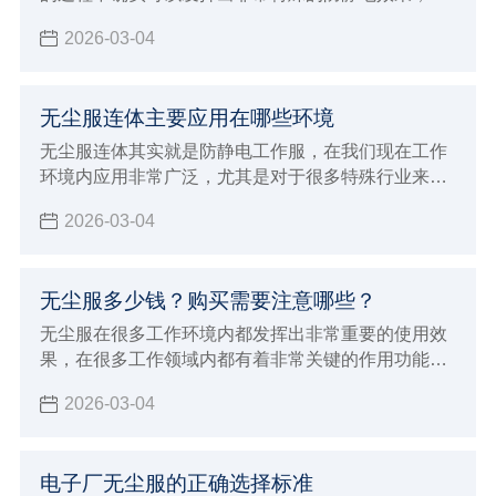
于一些特殊行业来说能够带来更好的优势，现在防静
2026-03-04
电劳保服确实也能够给大家带来更好的穿着效果，在
进行防静电的过程中也能达到更稳定的安全标准，能
够在使用的过程中发挥出非常多的优势特点和功能，
无尘服连体主要应用在哪些环境
满足各种不同工业环境的生产加工要求，对于应对各
种特殊工作来说会有非常好的保障，在特殊的环境内
无尘服连体其实就是防静电工作服，在我们现在工作
避免静电造成严重的影响。
环境内应用非常广泛，尤其是对于很多特殊行业来说
具有很重要的使用效果，由于这种连体服本身不会产
2026-03-04
出灰尘，而且能够达到很好的防静电效果，所以对于
室内环境会达到很好的保护作用
无尘服多少钱？购买需要注意哪些？
无尘服在很多工作环境内都发挥出非常重要的使用效
果，在很多工作领域内都有着非常关键的作用功能，
例如在生物制药行业以及食品生产领域
2026-03-04
电子厂无尘服的正确选择标准