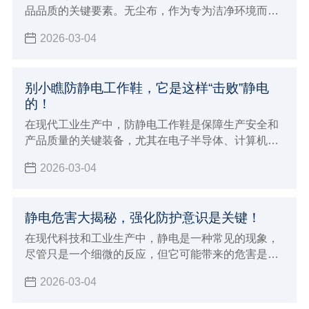
品品质的关键要素。无尘布，作为专为洁净环境而生
的清洁利器，正发挥着日益重要的作用。
2026-03-04
别小瞧防静电工作鞋，它是这样“击败”静电
的！
在现代工业生产中，防静电工作鞋是保障生产安全和
产品质量的关键装备，尤其在电子半导体、计算机、
通讯设备等对静电敏感的行业，它更是不可或缺。
2026-03-04
静电危害大揭秘，强化防护意识是关键！
在现代科技和工业生产中，静电是一种常见的现象，
尽管只是一个细微的反应，但它可能带来的危害是不
容忽视的。如果您身处容易发生静电的环境，那么这
2026-03-04
篇文章您一定要点进来看看，防静电的重要性不仅关
乎产品的质量，更关乎人员的安全和环境的保护。