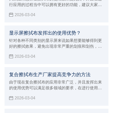
行应用的过程当中可以拥有更好的功能，建议大家必
须要能够选择专业正规的擦拭布生产厂家来进行购
2026-03-04
买，自然就可以保证使用的效果更加完美，如果想要
保证使用效果更好，同时也能够发挥出更多样化的使
用优势
显示屏擦拭布发挥出的使用优势？
针对各种不同类别的显示屏来说如果想要能够得到更
好的擦拭效果，避免出现非常严重的划痕和划伤，建
议大家必须要能够选择专业的显示屏擦拭布来进行擦
2026-03-04
拭，这样才可以保证清洁的效果更加完美
复合擦拭布生产厂家提高竞争力的方法
由于现在复合擦拭布的应用非常广泛，并且发挥出来
的使用优势可以满足很多领域的要求，在进行使用的
过程中确实具有很好的功能保障，为了可以得到更好
2026-03-04
的使用体验能够发挥出更好的功能性，大众消费者在
选择的时候可以说是非常挑剔，这对于生产厂家来说
就会面临非常多的挑战，虽然现在整个行业的发展前