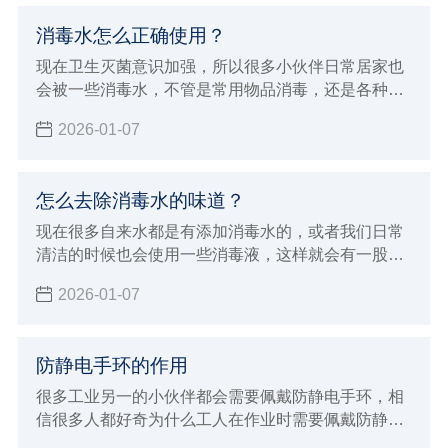
消毒水怎么正确使用？
现在卫生灭菌意识加强，所以很多小伙伴日常居家也
会被一些消毒水，不管是常用物品消毒，还是各种下
水高消毒都是少不了的，但消毒水也要用对，不也是
2026-01-07
有危害的，下面小辉就来给大家讲讲消毒水怎么正确
使用。
怎么去除消毒水的味道？
现在很多自来水都是有添加消毒水的，或者我们日常
清洁的时候也会使用一些消毒液，这样就会有一股呛
鼻的味道。有的朋友对气味敏感，或者家里有小动物
2026-01-07
的就不太友好了，所以今天小辉来给大家分享一下怎
么去除消毒水的味道。
防静电手环的作用
很多工业另一的小伙伴都会需要佩戴防静电手环，相
信很多人都好奇为什么工人在作业时需要佩戴防静电
手环的同时，也很好奇防静电手环的作用，以及能够