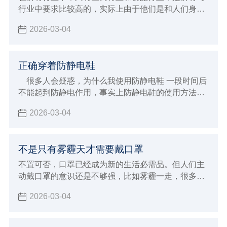
行业中要求比较高的，实际上由于他们是和人们身体
健康密切相关，特别是医药行业，所以如今在无尘服
2026-03-04
的洁净度上有如此高的要求，今天，小编和大家了解
关于国家对医药行业洁净服的相关要求。
正确穿着防静电鞋
很多人会疑惑，为什么我使用防静电鞋 一段时间后
不能起到防静电作用，事实上防静电鞋的使用方法很
讲究，这都是因为使用方法不得当形成的，那么应该
2026-03-04
如何正确使用呢？
不是只有雾霾天才需要戴口罩
不置可否，口罩已经成为新的生活必需品。但人们主
动戴口罩的意识还是不够强，比如雾霾一走，很多人
就迫不及待地摘下了口罩。其实，除了雾霾天，还有
2026-03-04
一些场合需要我们戴好口罩，保护自己。