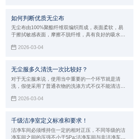
如何判断优质无尘布
无尘布由100%聚酯纤维双编织而成，表面柔软，易
于擦拭敏感表面，摩擦不脱纤维，具有良好的吸水性
及清洁效率
2026-03-04
无尘服多久清洗一次比较好？
对于无尘服来说，使用当中重要的一个环节就是清
洗，假使采用了普通衣物的洗涤方式不仅不能清洁和
保养无尘服，而且会破坏衣物纤维，并且，在包装和
2026-03-04
搬运过程中，也会有附着灰尘及微生物的危险，所以
在 清洗无尘服 时，一定要选择专业的净化清洗公司进
行清洗。
千级洁净室定义标准和要求！
洁净车间必须维持住一定的相对正压，不同等级的洁
净车间之间的压强不小于5Pa;洁净车间与非洁净车间