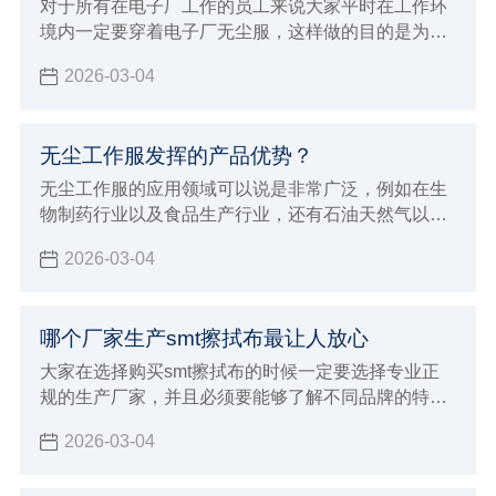
对于所有在电子厂工作的员工来说大家平时在工作环
境内一定要穿着电子厂无尘服，这样做的目的是为了
能够达到更好的防静电效果，并且避免灰尘飘浮对各
2026-03-04
种电子仪器造成损伤
无尘工作服发挥的产品优势？
无尘工作服的应用领域可以说是非常广泛，例如在生
物制药行业以及食品生产行业，还有石油天然气以及
半导体微电子行业都能够保证满足这些行业的生产加
2026-03-04
工要求，在进行穿着的时候非常贴身舒适，而且能够
达到更好的美感要求，在各种不同环境内都会发挥出
很持久的防静电效果，有着很好的防尘洁净容易洗涤
哪个厂家生产smt擦拭布最让人放心
的优点，在进行应用的过程当中也能够展现出非常多
的产品优势，可以满足各种不同环境的严苛要求。
大家在选择购买smt擦拭布的时候一定要选择专业正
规的生产厂家，并且必须要能够了解不同品牌的特
点，这对于自己选择来说才会有更好的针对性，也能
2026-03-04
避免影响到自己对于smt擦拭布的使用效果，建议大
家必须要注意下面这些标准，这对于厂家的选择才会