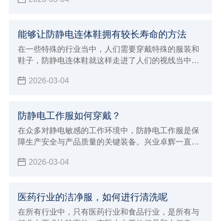
能够让防静电连体鞋拥有较长寿命的方法
在一些特殊的行业当中，人们需要穿戴特殊的服装和
鞋子，防静电连体鞋就这样走进了人们的视线当中，
人们在穿这样的鞋子的时候，因为每天都需要穿，所
2026-03-04
以自然希望它能够有较长的使用寿命，那么如何才能
保证它在使用过程当中不容易损坏呢？兴业卓辉生产
厂家给大家介绍了延长鞋子使用寿命的方法。
防静电工作服如何穿戴？
在众多对静电敏感的工作环境中，防静电工作服是保
障生产安全与产品质量的关键装备。兴业卓辉一直致
力于为客户提供优质的防静电解决方案，今天就为大
2026-03-04
家详细介绍防静电工作服的正确穿戴方法及其重要意
义。
医药行业的洁净服，如何进行清洗呢
在所有行业中，只有医药行业和食品行业，是所有与