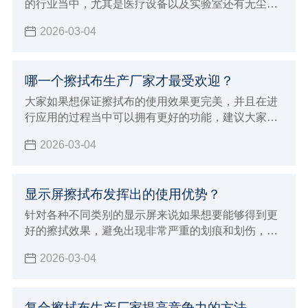
的行业当中，尤其是医疗设备以及实验室还有无尘车
间和生产线，洁净擦拭布的应用效果确实非常好，所
2026-03-04
以才会在一些重要的行业领域当中进行使用，能够让
擦拭的效果更加完美可以更好的吸附液体以及尘埃粒
子，所以确实会打得更彻底的安全的清洁效果和作
哪一个擦拭布生产厂家才最受欢迎？
用，也确实会发挥出很好的使用优势，下面就来为大
家介绍洁净擦拭布具体特征和优势。
大家如果想保证擦拭布的使用效果更完美，并且在进
行应用的过程当中可以拥有更好的功能，建议大家必
须要能够选择专业正规的擦拭布生产厂家来进行购
2026-03-04
买，自然就可以保证使用的效果更加完美，如果想要
保证使用效果更好，同时也能够发挥出更多样化的使
用优势
显示屏擦拭布发挥出的使用优势？
针对各种不同类别的显示屏来说如果想要能够得到更
好的擦拭效果，避免出现非常严重的划痕和划伤，建
议大家必须要能够选择专业的显示屏擦拭布来进行擦
2026-03-04
拭，这样才可以保证清洁的效果更加完美
复合擦拭布生产厂家提高竞争力的方法