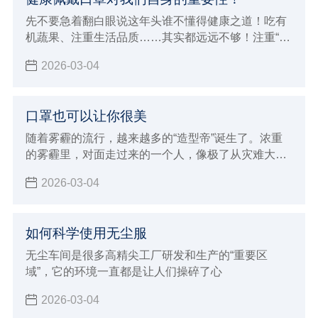
先不要急着翻白眼说这年头谁不懂得健康之道！吃有
机蔬果、注重生活品质……其实都远远不够！注重“内
因”是一回事，还要防范“外因”侵袭，比如雾霾！你要
2026-03-04
知道，不是躲在屋里不出来就能躲过雾霾这一劫的。
口罩也可以让你很美
随着雾霾的流行，越来越多的“造型帝”诞生了。浓重
的雾霾里，对面走过来的一个人，像极了从灾难大片
现场回来的演员。
2026-03-04
如何科学使用无尘服
无尘车间是很多高精尖工厂研发和生产的“重要区
域”，它的环境一直都是让人们操碎了心
2026-03-04