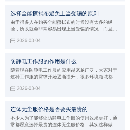
选择全能擦拭布避免上当受骗的原则
由于很多人在购买全能擦拭布的时候没有太多的经
验，所以就会非常容易出现上当受骗的情况，而且现
在生产加工全能擦拭布的厂家越来越多，各种不同品
2026-03-04
牌也开始层出不穷，所以规格型号那边也开始更加多
样化，自然就会让没有经验的消费者在选择的时候非
常容易出现上当受骗的情况，下面就来给大家全面的
防静电工作服的作用是什么
介绍一下，进行购买全能擦拭布过程中如何避免上当
受骗？该注意哪些非常重要的原则和标准呢。
随着现在防静电工作服的应用越来越广泛，大家对于
这种工作服的需求开始逐渐提升，很多环境领域都需
要使用这样的工作服，目的就是为了能够带来更好的
2026-03-04
防静电效果，例如生产加工食品以及药品的行业，还
有电子行业以及航天航空等行业内都需要使用这样的
防静电工作服
连体无尘服价格是否要买最贵的
不少人为了能够让防静电工作服的使用效果更好，通
常都愿意选择最贵的连体无尘服价格，其实这样做的