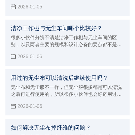
便使用就有效果的，下面小辉来简单介绍一下75酒精
2026-01-05
喷雾正确用，了解正确的使用领域，也可以对照一下
自己日常使用75酒精是不是有什么误区。
洁净工作棚与无尘车间哪个比较好？
很多小伙伴分辨不清楚洁净工作棚与无尘车间的区
别，以及两者主要的规模和设计必备的要点都不是很
清晰，经常也会被混淆概念，洁净工作棚与无尘车间
2026-01-06
的应用领域是不一样的，所以本次小辉来做详细的介
绍，以及做一下比较。
用过的无尘布可以清洗后继续使用吗？
无尘布和无尘服不一样，但无尘服很多都是可以清洗
之后再进行使用的，所以很多小伙伴也会好奇用过的
无尘布可以清洗后继续使用吗？现在由小辉来告知大
2026-01-06
家一下，让大家对无尘布产品有个基本的认识和了
解，就可以避免这些问题了。
如何解决无尘布掉纤维的问题？