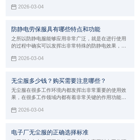
方法不一定正确，因为很多因素都会直接影响到价格
2026-03-04
防静电劳保服具有哪些特点和功能
之所以防静电服能够应用非常广泛，就是在进行使用
的过程中确实可以发挥出非常特殊的防静电效果，对
于一些特殊行业来说能够带来更好的优势，现在防静
2026-03-04
电劳保服确实也能够给大家带来更好的穿着效果，在
进行防静电的过程中也能达到更稳定的安全标准，能
够在使用的过程中发挥出非常多的优势特点和功能，
无尘服多少钱？购买需要注意哪些？
满足各种不同工业环境的生产加工要求，对于应对各
种特殊工作来说会有非常好的保障，在特殊的环境内
无尘服在很多工作环境内都发挥出非常重要的使用效
避免静电造成严重的影响。
果，在很多工作领域内都有着非常关键的作用功能，
例如在生物制药行业以及食品生产领域
2026-03-04
电子厂无尘服的正确选择标准