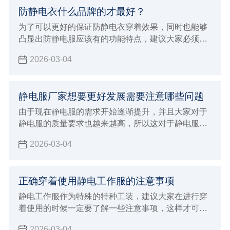
有更好的判断方法，也会让大家选择购买的smt擦拭
防静电衣什么品牌的才最好？
布更放心，选择专业正规值得信赖的厂家来进行生
产，在合作的时候自然就会给大家带来更好的体验，
为了可以更好的保证防静电衣穿着效果，同时也能够
也能够发挥出更好的生产加工优势。
凸显出防静电服应该有的功能特点，建议大家必须要
能够正确的进行选择，需要注意在穿着保养过程中的
2026-03-04
注意事项，在整个选购的过程当中就变得至关重要，
直接影响到自己的穿着效果，对于防静电的功能也会
造成很大影响
静电服厂家想要更好发展需要注意哪些问题
由于现在静电服的需求开始逐渐提升，并且大家对于
静电服的质量要求也越来越高，所以这对于静电服厂
家发展也会有一定的推动作用，面临着挑战和机遇并
2026-03-04
存的状态，如果想要能够让自己的厂家得到更好的发
展
正确穿着使用静电工作服的注意事项
静电工作服作为特殊的特种工装，建议大家在进行穿
着使用的时候一定要了解一些注意事项，这样才可以
保证在穿着的时候发挥出更好的优势
2026-03-04