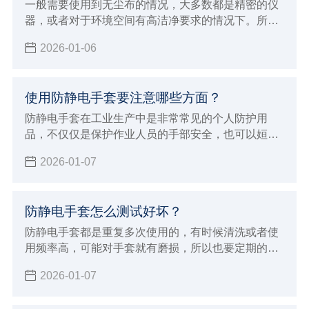
一般需要使用到无尘布的情况，大多数都是精密的仪
器，或者对于环境空间有高洁净要求的情况下。所以
这个时候面对会掉纤维的无尘布就非常烦恼，那么如
2026-01-06
何解决无尘布掉纤维的问题？要想解决无尘布掉纤维
的问题，首先我们需要对无尘布有所了解，下面小辉
就来介绍关于一些无尘布专业的知识，从而避免问
使用防静电手套要注意哪些方面？
题。
防静电手套在工业生产中是非常常见的个人防护用
品，不仅仅是保护作业人员的手部安全，也可以姮好
的降低或者避免各种伤害或职业危害。但在使用的过
2026-01-07
程中也有一些事项，下面小辉就来学习的给大家介绍
使用防静电手套要注意哪些方面吧！
防静电手套怎么测试好坏？
防静电手套都是重复多次使用的，有时候清洗或者使
用频率高，可能对手套就有磨损，所以也要定期的进
行测试防静电手套的效果，那么防静电手套怎么测试
2026-01-07
好坏呢？小辉来分享一些简单的方法，以及测试标
准。