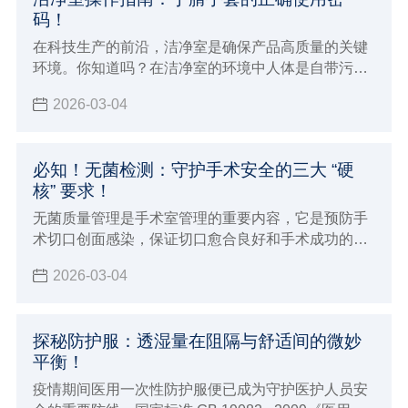
码！
在科技生产的前沿，洁净室是确保产品高质量的关键
环境。你知道吗？在洁净室的环境中人体是自带污染
源的个体，尤其是手部很多时候要接触产品设备及包
2026-03-04
装材料，从而会导致人体分泌的汗液毛发等污染物损
害产品品质
必知！无菌检测：守护手术安全的三大 “硬
核” 要求！
无菌质量管理是手术室管理的重要内容，它是预防手
术切口创面感染，保证切口愈合良好和手术成功的必
要条件
2026-03-04
探秘防护服：透湿量在阻隔与舒适间的微妙
平衡！
疫情期间医用一次性防护服便已成为守护医护人员安