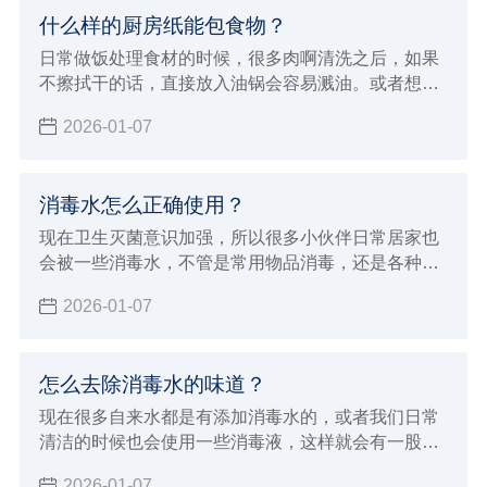
什么样的厨房纸能包食物？
日常做饭处理食材的时候，很多肉啊清洗之后，如果
不擦拭干的话，直接放入油锅会容易溅油。或者想要
清洗干净把食物储存起来，但是湿湿的不利于存储，
2026-01-07
那么就需要擦拭干净，但是什么样的厨房纸能包食物
呢？并不复杂，下面小辉就来给大家科普一下。
消毒水怎么正确使用？
现在卫生灭菌意识加强，所以很多小伙伴日常居家也
会被一些消毒水，不管是常用物品消毒，还是各种下
水高消毒都是少不了的，但消毒水也要用对，不也是
2026-01-07
有危害的，下面小辉就来给大家讲讲消毒水怎么正确
使用。
怎么去除消毒水的味道？
现在很多自来水都是有添加消毒水的，或者我们日常
清洁的时候也会使用一些消毒液，这样就会有一股呛
鼻的味道。有的朋友对气味敏感，或者家里有小动物
2026-01-07