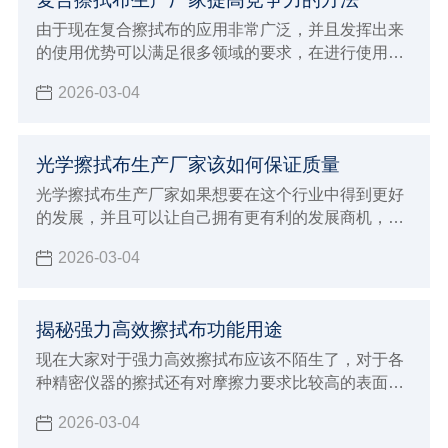
由于现在复合擦拭布的应用非常广泛，并且发挥出来
的使用优势可以满足很多领域的要求，在进行使用的
过程中确实具有很好的功能保障，为了可以得到更好
2026-03-04
的使用体验能够发挥出更好的功能性，大众消费者在
选择的时候可以说是非常挑剔，这对于生产厂家来说
就会面临非常多的挑战，虽然现在整个行业的发展前
光学擦拭布生产厂家该如何保证质量
景非常广阔，但是竞争力也是非常激烈，如果想要得
到大众消费者的支持和认可，并且能够给予非常高的
光学擦拭布生产厂家如果想要在这个行业中得到更好
好评，一定要注意下面这些提高竞争力的方法。
的发展，并且可以让自己拥有更有利的发展商机，建
议大家必须要能够了解自己厂家的发展原则，判断整
2026-03-04
个行业的发展动态，最重要的是了解大众消费者的需
求，这样才可以让生产加工的方向更加明确，也能更
好的保证自己产品的生产质量，自然在整个行业当中
揭秘强力高效擦拭布功能用途
发展才会更有竞争优势，由于现在生产光学擦拭布的
厂家越来越多，建议大家必须要保证生产质量，才能
现在大家对于强力高效擦拭布应该不陌生了，对于各
够让自己未来的发展得到促进。
种精密仪器的擦拭还有对摩擦力要求比较高的表面擦
拭工作都需要使用这样的擦拭布，因为不会造成任何
2026-03-04
磨损和划痕，自然就可以让清洁的效果更加彻底