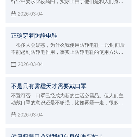
行业中要求比较高的，实际上由于他们是和人们身体
健康密切相关，特别是医药行业，所以如今在无尘服
2026-03-04
的洁净度上有如此高的要求，今天，小编和大家了解
关于国家对医药行业洁净服的相关要求。
正确穿着防静电鞋
很多人会疑惑，为什么我使用防静电鞋 一段时间后
不能起到防静电作用，事实上防静电鞋的使用方法很
讲究，这都是因为使用方法不得当形成的，那么应该
2026-03-04
如何正确使用呢？
不是只有雾霾天才需要戴口罩
不置可否，口罩已经成为新的生活必需品。但人们主
动戴口罩的意识还是不够强，比如雾霾一走，很多人
就迫不及待地摘下了口罩。其实，除了雾霾天，还有
2026-03-04
一些场合需要我们戴好口罩，保护自己。
健康佩戴口罩对我们自身的重要性！