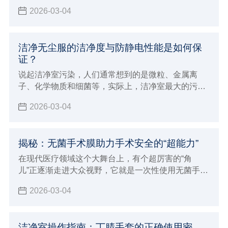
之间的压强以不小于10Pa，以防止低级洁净车间空气
2026-03-04
逆流到高级洁净车间
洁净无尘服的洁净度与防静电性能是如何保
证？
说起洁净室污染，人们通常想到的是微粒、金属离
子、化学物质和细菌等，实际上，洁净室最大的污染
是尘埃和静电。特别是对于工业洁净室而言，空气尘
2026-03-04
埃和静电的防护显得十分重要。
揭秘：无菌手术膜助力手术安全的“超能力”
在现代医疗领域这个大舞台上，有个超厉害的“角
儿”正逐渐走进大众视野，它就是一次性使用无菌手术
膜（包）
2026-03-04
洁净室操作指南：丁腈手套的正确使用密