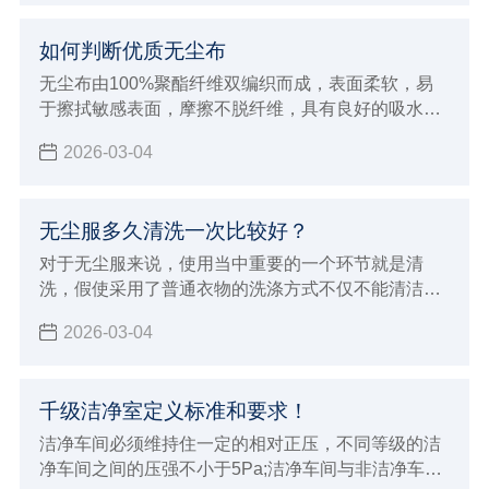
如何判断优质无尘布
无尘布由100%聚酯纤维双编织而成，表面柔软，易
于擦拭敏感表面，摩擦不脱纤维，具有良好的吸水性
及清洁效率
2026-03-04
无尘服多久清洗一次比较好？
对于无尘服来说，使用当中重要的一个环节就是清
洗，假使采用了普通衣物的洗涤方式不仅不能清洁和
保养无尘服，而且会破坏衣物纤维，并且，在包装和
2026-03-04
搬运过程中，也会有附着灰尘及微生物的危险，所以
在 清洗无尘服 时，一定要选择专业的净化清洗公司进
行清洗。
千级洁净室定义标准和要求！
洁净车间必须维持住一定的相对正压，不同等级的洁
净车间之间的压强不小于5Pa;洁净车间与非洁净车间