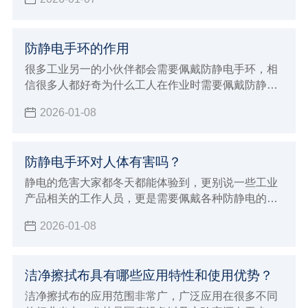
的就不太友好了，所以今天小辉来给大家分享一下怎
么去除消毒水的味道。
防静电手环的作用
很多工业另一的小伙伴都会需要佩戴防静电手环，相
信很多人都好奇为什么工人在作业时需要佩戴防静电
手环的同时，也很好奇防静电手环的作用，以及能够
2026-01-08
有效防静电的原理是什么，今天小辉就一并来给大家
详细的介绍。
防静电手环对人体有害吗？
静电的危害大家都冬天都能体验到，更别说一些工业
产品相关的工作人员，更是需要佩戴各种防静电的护
具，其中防静电手环也是很常见的防具之一。但能做
2026-01-08
到防静电，很多小伙伴也会想知道防静电手环对人体
有没有害，那么今天小辉就来解答一下。
洁净擦拭布具有哪些应用特性和使用优势？
洁净擦拭布的应用范围非常广，广泛应用在很多不同