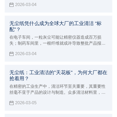
护，市场上产品众多，该如何挑选？这篇将带您精准
2026-03-04
挑选适合的防静电手套。
无尘纸凭什么成为全球大厂的工业清洁 “标
配”？
在电子车间，一粒灰尘可能让精密仪器造成百万损
失；制药车间里，一根纤维就或许导致整批产品报
废…… 工业制造对清洁度要求苛刻，正推动一场 “清
2026-03-04
洁革命”，而核心 “武器”，竟是看似普通的无尘纸。
无尘纸：工业清洁的"天花板"，为何大厂都在
抢着用？
在精密的工业生产中，清洁环节至关重要，其重要性
丝毫不亚于产品的设计与制造。众多清洁材料里，无
尘纸凭借自身优势脱颖而出，成为各大企业青睐的
2026-03-05
“清洁神器”，堪称工业清洁领域的 “天花板”。