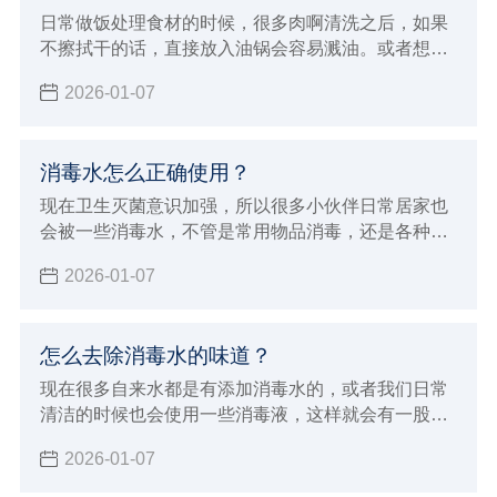
日常做饭处理食材的时候，很多肉啊清洗之后，如果
不擦拭干的话，直接放入油锅会容易溅油。或者想要
清洗干净把食物储存起来，但是湿湿的不利于存储，
2026-01-07
那么就需要擦拭干净，但是什么样的厨房纸能包食物
呢？并不复杂，下面小辉就来给大家科普一下。
消毒水怎么正确使用？
现在卫生灭菌意识加强，所以很多小伙伴日常居家也
会被一些消毒水，不管是常用物品消毒，还是各种下
水高消毒都是少不了的，但消毒水也要用对，不也是
2026-01-07
有危害的，下面小辉就来给大家讲讲消毒水怎么正确
使用。
怎么去除消毒水的味道？
现在很多自来水都是有添加消毒水的，或者我们日常
清洁的时候也会使用一些消毒液，这样就会有一股呛
鼻的味道。有的朋友对气味敏感，或者家里有小动物
2026-01-07
的就不太友好了，所以今天小辉来给大家分享一下怎
么去除消毒水的味道。