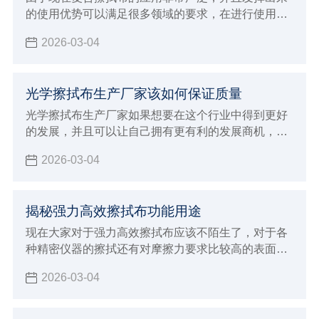
的使用优势可以满足很多领域的要求，在进行使用的
过程中确实具有很好的功能保障，为了可以得到更好
2026-03-04
的使用体验能够发挥出更好的功能性，大众消费者在
选择的时候可以说是非常挑剔，这对于生产厂家来说
就会面临非常多的挑战，虽然现在整个行业的发展前
光学擦拭布生产厂家该如何保证质量
景非常广阔，但是竞争力也是非常激烈，如果想要得
到大众消费者的支持和认可，并且能够给予非常高的
光学擦拭布生产厂家如果想要在这个行业中得到更好
好评，一定要注意下面这些提高竞争力的方法。
的发展，并且可以让自己拥有更有利的发展商机，建
议大家必须要能够了解自己厂家的发展原则，判断整
2026-03-04
个行业的发展动态，最重要的是了解大众消费者的需
求，这样才可以让生产加工的方向更加明确，也能更
好的保证自己产品的生产质量，自然在整个行业当中
揭秘强力高效擦拭布功能用途
发展才会更有竞争优势，由于现在生产光学擦拭布的
厂家越来越多，建议大家必须要保证生产质量，才能
现在大家对于强力高效擦拭布应该不陌生了，对于各
够让自己未来的发展得到促进。
种精密仪器的擦拭还有对摩擦力要求比较高的表面擦
拭工作都需要使用这样的擦拭布，因为不会造成任何
2026-03-04
磨损和划痕，自然就可以让清洁的效果更加彻底