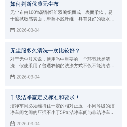
如何判断优质无尘布
无尘布由100%聚酯纤维双编织而成，表面柔软，易
于擦拭敏感表面，摩擦不脱纤维，具有良好的吸水性
及清洁效率
2026-03-04
无尘服多久清洗一次比较好？
对于无尘服来说，使用当中重要的一个环节就是清
洗，假使采用了普通衣物的洗涤方式不仅不能清洁和
保养无尘服，而且会破坏衣物纤维，并且，在包装和
2026-03-04
搬运过程中，也会有附着灰尘及微生物的危险，所以
在 清洗无尘服 时，一定要选择专业的净化清洗公司进
行清洗。
千级洁净室定义标准和要求！
洁净车间必须维持住一定的相对正压，不同等级的洁
净车间之间的压强不小于5Pa;洁净车间与非洁净车间
之间的压强以不小于10Pa，以防止低级洁净车间空气
2026-03-04
逆流到高级洁净车间