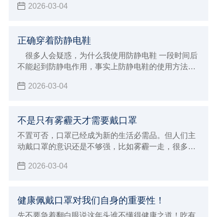
2026-03-04
的洁净度上有如此高的要求，今天，小编和大家了解
关于国家对医药行业洁净服的相关要求。
正确穿着防静电鞋
很多人会疑惑，为什么我使用防静电鞋 一段时间后
不能起到防静电作用，事实上防静电鞋的使用方法很
讲究，这都是因为使用方法不得当形成的，那么应该
2026-03-04
如何正确使用呢？
不是只有雾霾天才需要戴口罩
不置可否，口罩已经成为新的生活必需品。但人们主
动戴口罩的意识还是不够强，比如雾霾一走，很多人
就迫不及待地摘下了口罩。其实，除了雾霾天，还有
2026-03-04
一些场合需要我们戴好口罩，保护自己。
健康佩戴口罩对我们自身的重要性！
先不要急着翻白眼说这年头谁不懂得健康之道！吃有