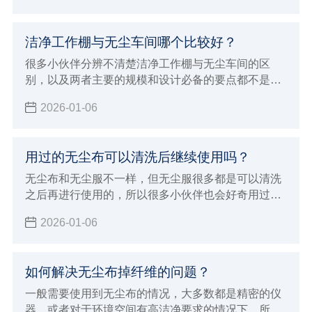
自己日常使用75酒精是不是有什么误区。
洁净工作棚与无尘车间哪个比较好？
很多小伙伴分辨不清楚洁净工作棚与无尘车间的区
别，以及两者主要的规模和设计必备的要点都不是很
清晰，经常也会被混淆概念，洁净工作棚与无尘车间
2026-01-06
的应用领域是不一样的，所以本次小辉来做详细的介
绍，以及做一下比较。
用过的无尘布可以清洗后继续使用吗？
无尘布和无尘服不一样，但无尘服很多都是可以清洗
之后再进行使用的，所以很多小伙伴也会好奇用过的
无尘布可以清洗后继续使用吗？现在由小辉来告知大
2026-01-06
家一下，让大家对无尘布产品有个基本的认识和了
解，就可以避免这些问题了。
如何解决无尘布掉纤维的问题？
一般需要使用到无尘布的情况，大多数都是精密的仪
器，或者对于环境空间有高洁净要求的情况下。所以