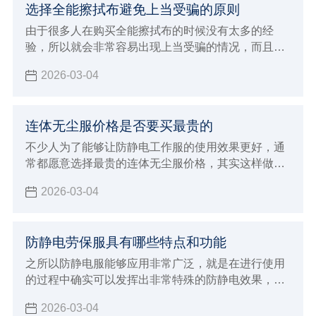
选择全能擦拭布避免上当受骗的原则
由于很多人在购买全能擦拭布的时候没有太多的经
验，所以就会非常容易出现上当受骗的情况，而且现
在生产加工全能擦拭布的厂家越来越多，各种不同品
2026-03-04
牌也开始层出不穷，所以规格型号那边也开始更加多
样化，自然就会让没有经验的消费者在选择的时候非
常容易出现上当受骗的情况，下面就来给大家全面的
连体无尘服价格是否要买最贵的
介绍一下，进行购买全能擦拭布过程中如何避免上当
受骗？该注意哪些非常重要的原则和标准呢。
不少人为了能够让防静电工作服的使用效果更好，通
常都愿意选择最贵的连体无尘服价格，其实这样做的
方法不一定正确，因为很多因素都会直接影响到价格
2026-03-04
防静电劳保服具有哪些特点和功能
之所以防静电服能够应用非常广泛，就是在进行使用
的过程中确实可以发挥出非常特殊的防静电效果，对
于一些特殊行业来说能够带来更好的优势，现在防静
2026-03-04
电劳保服确实也能够给大家带来更好的穿着效果，在