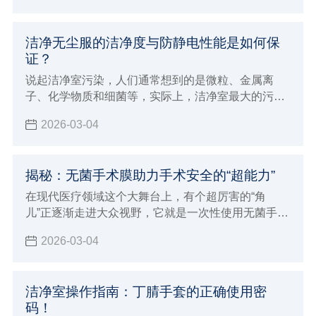
洁净无尘服的洁净度与防静电性能是如何保
证？
说起洁净室污染，人们通常想到的是微粒、金属离
子、化学物质和细菌等，实际上，洁净室最大的污染
是尘埃和静电。特别是对于工业洁净室而言，空气尘
2026-03-04
埃和静电的防护显得十分重要。
揭秘：无菌手术膜助力手术安全的“超能力”
在现代医疗领域这个大舞台上，有个超厉害的“角
儿”正逐渐走进大众视野，它就是一次性使用无菌手术
膜（包）
2026-03-04
洁净室操作指南：丁腈手套的正确使用密
码！