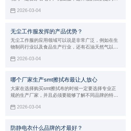
能够达到更好的防静电效果，并且避免灰尘飘浮对各
2026-03-04
种电子仪器造成损伤
无尘工作服发挥的产品优势？
无尘工作服的应用领域可以说是非常广泛，例如在生
物制药行业以及食品生产行业，还有石油天然气以及
半导体微电子行业都能够保证满足这些行业的生产加
2026-03-04
工要求，在进行穿着的时候非常贴身舒适，而且能够
达到更好的美感要求，在各种不同环境内都会发挥出
很持久的防静电效果，有着很好的防尘洁净容易洗涤
哪个厂家生产smt擦拭布最让人放心
的优点，在进行应用的过程当中也能够展现出非常多
的产品优势，可以满足各种不同环境的严苛要求。
大家在选择购买smt擦拭布的时候一定要选择专业正
规的生产厂家，并且必须要能够了解不同品牌的特
点，这对于自己选择来说才会有更好的针对性，也能
2026-03-04
避免影响到自己对于smt擦拭布的使用效果，建议大
家必须要注意下面这些标准，这对于厂家的选择才会
有更好的判断方法，也会让大家选择购买的smt擦拭
防静电衣什么品牌的才最好？
布更放心，选择专业正规值得信赖的厂家来进行生