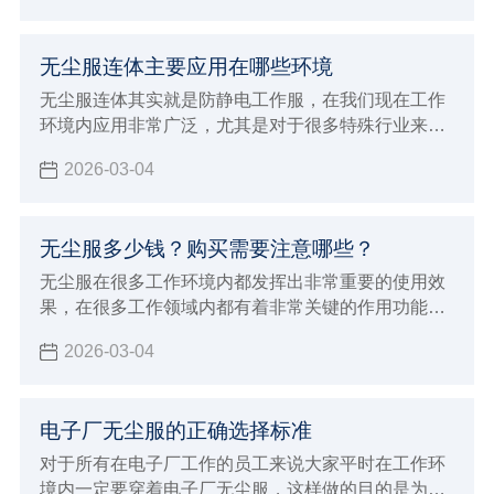
进行防静电的过程中也能达到更稳定的安全标准，能
够在使用的过程中发挥出非常多的优势特点和功能，
无尘服连体主要应用在哪些环境
满足各种不同工业环境的生产加工要求，对于应对各
种特殊工作来说会有非常好的保障，在特殊的环境内
无尘服连体其实就是防静电工作服，在我们现在工作
避免静电造成严重的影响。
环境内应用非常广泛，尤其是对于很多特殊行业来说
具有很重要的使用效果，由于这种连体服本身不会产
2026-03-04
出灰尘，而且能够达到很好的防静电效果，所以对于
室内环境会达到很好的保护作用
无尘服多少钱？购买需要注意哪些？
无尘服在很多工作环境内都发挥出非常重要的使用效
果，在很多工作领域内都有着非常关键的作用功能，
例如在生物制药行业以及食品生产领域
2026-03-04
电子厂无尘服的正确选择标准
对于所有在电子厂工作的员工来说大家平时在工作环
境内一定要穿着电子厂无尘服，这样做的目的是为了