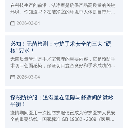
在科技生产的前沿，洁净室是确保产品高质量的关键
环境。你知道吗？在洁净室的环境中人体是自带污染
源的个体，尤其是手部很多时候要接触产品设备及包
2026-03-04
装材料，从而会导致人体分泌的汗液毛发等污染物损
害产品品质
必知！无菌检测：守护手术安全的三大 “硬
核” 要求！
无菌质量管理是手术室管理的重要内容，它是预防手
术切口创面感染，保证切口愈合良好和手术成功的必
要条件
2026-03-04
探秘防护服：透湿量在阻隔与舒适间的微妙
平衡！
疫情期间医用一次性防护服便已成为守护医护人员安
全的重要防线，国家标准 GB 19082 - 2009《医用一
次性防护服技术要求》对其有着明确要求