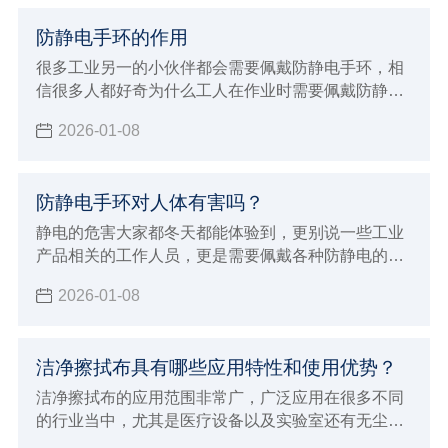
防静电手环的作用
很多工业另一的小伙伴都会需要佩戴防静电手环，相
信很多人都好奇为什么工人在作业时需要佩戴防静电
手环的同时，也很好奇防静电手环的作用，以及能够
2026-01-08
有效防静电的原理是什么，今天小辉就一并来给大家
详细的介绍。
防静电手环对人体有害吗？
静电的危害大家都冬天都能体验到，更别说一些工业
产品相关的工作人员，更是需要佩戴各种防静电的护
具，其中防静电手环也是很常见的防具之一。但能做
2026-01-08
到防静电，很多小伙伴也会想知道防静电手环对人体
有没有害，那么今天小辉就来解答一下。
洁净擦拭布具有哪些应用特性和使用优势？
洁净擦拭布的应用范围非常广，广泛应用在很多不同
的行业当中，尤其是医疗设备以及实验室还有无尘车
间和生产线，洁净擦拭布的应用效果确实非常好，所