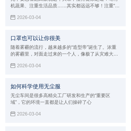
机蔬果、注重生活品质……其实都远远不够！注重“内
因”是一回事，还要防范“外因”侵袭，比如雾霾！你要
2026-03-04
知道，不是躲在屋里不出来就能躲过雾霾这一劫的。
口罩也可以让你很美
随着雾霾的流行，越来越多的“造型帝”诞生了。浓重
的雾霾里，对面走过来的一个人，像极了从灾难大片
现场回来的演员。
2026-03-04
如何科学使用无尘服
无尘车间是很多高精尖工厂研发和生产的“重要区
域”，它的环境一直都是让人们操碎了心
2026-03-04