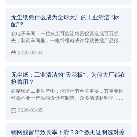
无尘纸凭什么成为全球大厂的工业清洁 “标
配”？
在电子车间，一粒灰尘可能让精密仪器造成百万损
失；制药车间里，一根纤维就或许导致整批产品报
废…… 工业制造对清洁度要求苛刻，正推动一场 “清
2026-03-04
洁革命”，而核心 “武器”，竟是看似普通的无尘纸。
无尘纸：工业清洁的"天花板"，为何大厂都在
抢着用？
在精密的工业生产中，清洁环节至关重要，其重要性
丝毫不亚于产品的设计与制造。众多清洁材料里，无
尘纸凭借自身优势脱颖而出，成为各大企业青睐的
2026-03-05
“清洁神器”，堪称工业清洁领域的 “天花板”。
钢网残留导致良率下滑？3个数据证明选对擦