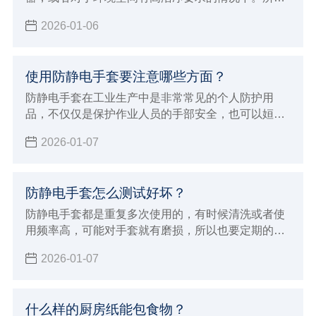
这个时候面对会掉纤维的无尘布就非常烦恼，那么如
2026-01-06
何解决无尘布掉纤维的问题？要想解决无尘布掉纤维
的问题，首先我们需要对无尘布有所了解，下面小辉
就来介绍关于一些无尘布专业的知识，从而避免问
使用防静电手套要注意哪些方面？
题。
防静电手套在工业生产中是非常常见的个人防护用
品，不仅仅是保护作业人员的手部安全，也可以姮好
的降低或者避免各种伤害或职业危害。但在使用的过
2026-01-07
程中也有一些事项，下面小辉就来学习的给大家介绍
使用防静电手套要注意哪些方面吧！
防静电手套怎么测试好坏？
防静电手套都是重复多次使用的，有时候清洗或者使
用频率高，可能对手套就有磨损，所以也要定期的进
行测试防静电手套的效果，那么防静电手套怎么测试
2026-01-07
好坏呢？小辉来分享一些简单的方法，以及测试标
准。
什么样的厨房纸能包食物？