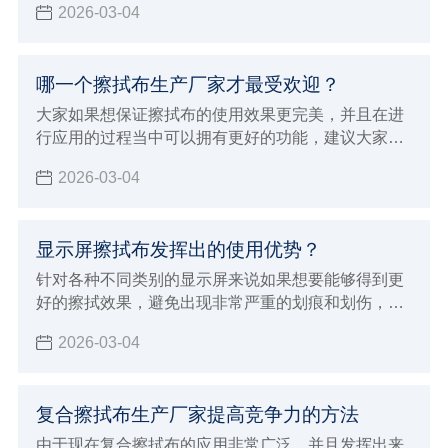
2026-03-04
以才会在一些重要的行业领域当中进行使用，能够让
擦拭的效果更加完美可以更好的吸附液体以及尘埃粒
子，所以确实会打得更彻底的安全的清洁效果和作
哪一个擦拭布生产厂家才最受欢迎？
用，也确实会发挥出很好的使用优势，下面就来为大
家介绍洁净擦拭布具体特征和优势。
大家如果想保证擦拭布的使用效果更完美，并且在进
行应用的过程当中可以拥有更好的功能，建议大家必
须要能够选择专业正规的擦拭布生产厂家来进行购
2026-03-04
买，自然就可以保证使用的效果更加完美，如果想要
保证使用效果更好，同时也能够发挥出更多样化的使
用优势
显示屏擦拭布发挥出的使用优势？
针对各种不同类别的显示屏来说如果想要能够得到更
好的擦拭效果，避免出现非常严重的划痕和划伤，建
议大家必须要能够选择专业的显示屏擦拭布来进行擦
2026-03-04
拭，这样才可以保证清洁的效果更加完美
复合擦拭布生产厂家提高竞争力的方法
由于现在复合擦拭布的应用非常广泛，并且发挥出来