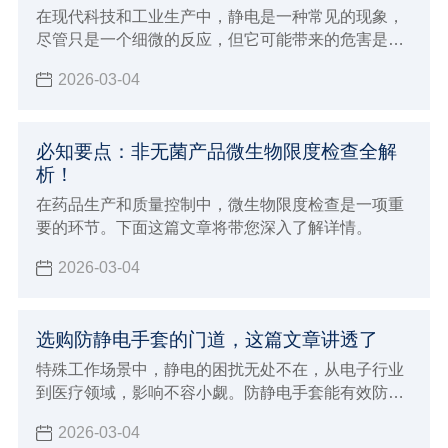
在现代科技和工业生产中，静电是一种常见的现象，
尽管只是一个细微的反应，但它可能带来的危害是不
容忽视的。如果您身处容易发生静电的环境，那么这
2026-03-04
篇文章您一定要点进来看看，防静电的重要性不仅关
乎产品的质量，更关乎人员的安全和环境的保护。
必知要点：非无菌产品微生物限度检查全解
析！
在药品生产和质量控制中，微生物限度检查是一项重
要的环节。下面这篇文章将带您深入了解详情。
2026-03-04
选购防静电手套的门道，这篇文章讲透了
特殊工作场景中，静电的困扰无处不在，从电子行业
到医疗领域，影响不容小觑。防静电手套能有效防
护，市场上产品众多，该如何挑选？这篇将带您精准
2026-03-04
挑选适合的防静电手套。