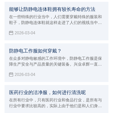
能够让防静电连体鞋拥有较长寿命的方法
在一些特殊的行业当中，人们需要穿戴特殊的服装和
鞋子，防静电连体鞋就这样走进了人们的视线当中，
人们在穿这样的鞋子的时候，因为每天都需要穿，所
2026-03-04
以自然希望它能够有较长的使用寿命，那么如何才能
保证它在使用过程当中不容易损坏呢？兴业卓辉生产
厂家给大家介绍了延长鞋子使用寿命的方法。
防静电工作服如何穿戴？
在众多对静电敏感的工作环境中，防静电工作服是保
障生产安全与产品质量的关键装备。兴业卓辉一直致
力于为客户提供优质的防静电解决方案，今天就为大
2026-03-04
家详细介绍防静电工作服的正确穿戴方法及其重要意
义。
医药行业的洁净服，如何进行清洗呢
在所有行业中，只有医药行业和食品行业，是所有与
行业中要求比较高的，实际上由于他们是和人们身体
健康密切相关，特别是医药行业，所以如今在无尘服