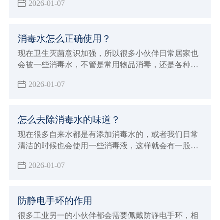
2026-01-07
那么就需要擦拭干净，但是什么样的厨房纸能包食物
呢？并不复杂，下面小辉就来给大家科普一下。
消毒水怎么正确使用？
现在卫生灭菌意识加强，所以很多小伙伴日常居家也
会被一些消毒水，不管是常用物品消毒，还是各种下
水高消毒都是少不了的，但消毒水也要用对，不也是
2026-01-07
有危害的，下面小辉就来给大家讲讲消毒水怎么正确
使用。
怎么去除消毒水的味道？
现在很多自来水都是有添加消毒水的，或者我们日常
清洁的时候也会使用一些消毒液，这样就会有一股呛
鼻的味道。有的朋友对气味敏感，或者家里有小动物
2026-01-07
的就不太友好了，所以今天小辉来给大家分享一下怎
么去除消毒水的味道。
防静电手环的作用
很多工业另一的小伙伴都会需要佩戴防静电手环，相