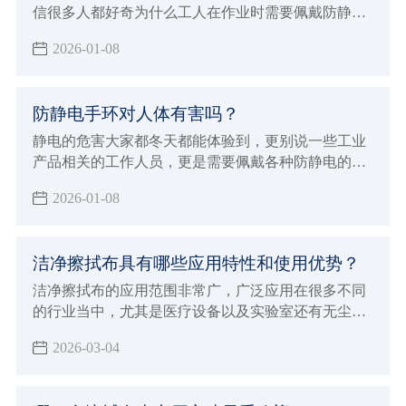
信很多人都好奇为什么工人在作业时需要佩戴防静电
手环的同时，也很好奇防静电手环的作用，以及能够
2026-01-08
有效防静电的原理是什么，今天小辉就一并来给大家
详细的介绍。
防静电手环对人体有害吗？
静电的危害大家都冬天都能体验到，更别说一些工业
产品相关的工作人员，更是需要佩戴各种防静电的护
具，其中防静电手环也是很常见的防具之一。但能做
2026-01-08
到防静电，很多小伙伴也会想知道防静电手环对人体
有没有害，那么今天小辉就来解答一下。
洁净擦拭布具有哪些应用特性和使用优势？
洁净擦拭布的应用范围非常广，广泛应用在很多不同
的行业当中，尤其是医疗设备以及实验室还有无尘车
间和生产线，洁净擦拭布的应用效果确实非常好，所
2026-03-04
以才会在一些重要的行业领域当中进行使用，能够让
擦拭的效果更加完美可以更好的吸附液体以及尘埃粒
子，所以确实会打得更彻底的安全的清洁效果和作