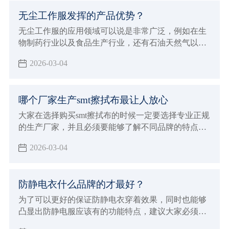
无尘工作服发挥的产品优势？
无尘工作服的应用领域可以说是非常广泛，例如在生
物制药行业以及食品生产行业，还有石油天然气以及
半导体微电子行业都能够保证满足这些行业的生产加
2026-03-04
工要求，在进行穿着的时候非常贴身舒适，而且能够
达到更好的美感要求，在各种不同环境内都会发挥出
很持久的防静电效果，有着很好的防尘洁净容易洗涤
哪个厂家生产smt擦拭布最让人放心
的优点，在进行应用的过程当中也能够展现出非常多
的产品优势，可以满足各种不同环境的严苛要求。
大家在选择购买smt擦拭布的时候一定要选择专业正规
的生产厂家，并且必须要能够了解不同品牌的特点，
这对于自己选择来说才会有更好的针对性，也能避免
2026-03-04
影响到自己对于smt擦拭布的使用效果，建议大家必须
要注意下面这些标准，这对于厂家的选择才会有更好
的判断方法，也会让大家选择购买的smt擦拭布更放
防静电衣什么品牌的才最好？
心，选择专业正规值得信赖的厂家来进行生产，在合
作的时候自然就会给大家带来更好的体验，也能够发
为了可以更好的保证防静电衣穿着效果，同时也能够
挥出更好的生产加工优势。
凸显出防静电服应该有的功能特点，建议大家必须要
能够正确的进行选择，需要注意在穿着保养过程中的