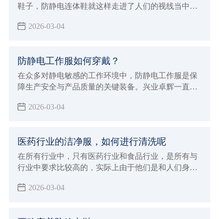
鞋子，防静电连体鞋就这样走进了人们的视线当中，
人们在穿这样的鞋子的时候，因为每天都需要穿，所
2026-03-04
以自然希望它能够有较长的使用寿命，那么如何才能
保证它在使用过程当中不容易损坏呢？兴业卓辉生产
厂家给大家介绍了延长鞋子使用寿命的方法。
防静电工作服如何穿戴？
在众多对静电敏感的工作环境中，防静电工作服是保
障生产安全与产品质量的关键装备。兴业卓辉一直致
力于为客户提供优质的防静电解决方案，今天就为大
2026-03-04
家详细介绍防静电工作服的正确穿戴方法及其重要意
义。
医药行业的洁净服，如何进行清洗呢
在所有行业中，只有医药行业和食品行业，是所有与
行业中要求比较高的，实际上由于他们是和人们身体
健康密切相关，特别是医药行业，所以如今在无尘服
2026-03-04
的洁净度上有如此高的要求，今天，小编和大家了解
关于国家对医药行业洁净服的相关要求。