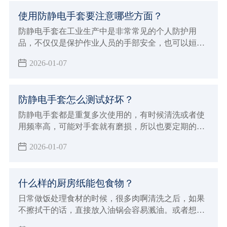
就来介绍关于一些无尘布专业的知识，从而避免问
使用防静电手套要注意哪些方面？
题。
防静电手套在工业生产中是非常常见的个人防护用
品，不仅仅是保护作业人员的手部安全，也可以姮好
的降低或者避免各种伤害或职业危害。但在使用的过
2026-01-07
程中也有一些事项，下面小辉就来学习的给大家介绍
使用防静电手套要注意哪些方面吧！
防静电手套怎么测试好坏？
防静电手套都是重复多次使用的，有时候清洗或者使
用频率高，可能对手套就有磨损，所以也要定期的进
行测试防静电手套的效果，那么防静电手套怎么测试
2026-01-07
好坏呢？小辉来分享一些简单的方法，以及测试标
准。
什么样的厨房纸能包食物？
日常做饭处理食材的时候，很多肉啊清洗之后，如果
不擦拭干的话，直接放入油锅会容易溅油。或者想要
清洗干净把食物储存起来，但是湿湿的不利于存储，