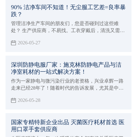
尘布厂家哪家好？
90% 洁净车间不知道！无尘服工艺差=良率暴
跌？
管理洁净生产车间的朋友们，您是否碰到过这些难
处？ 生产供应商，不易找。工衣穿戴后，清洗又需另
寻服务方。工衣洁净指标检测，还要烦恼。企业对无
2026-05-27
尘服的需求，早不是局限在穿工衣、换工衣、洗工衣
等单一环节，而是有更多元化的需求。
深圳防静电服厂家：施克林防静电产品与洁
净室耗材的一站式解决方案！
作为一家静电与微污染行业的老资格，兴业卓辉一路
走来已经28年了！随着时代的告诉发展，尤其是中国
在当前时代背景下的发展速度越来越快，时代与政策
2026-05-28
决定了半导体、系能源、生物医药等高端制造领域会
越来越重要，越来越严格！
国家专精特新企业出品 灭菌医疗耗材首选 医
用口罩手套供应商