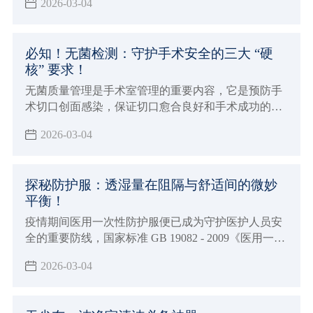
2026-03-04
装材料，从而会导致人体分泌的汗液毛发等污染物损
害产品品质
必知！无菌检测：守护手术安全的三大 “硬
核” 要求！
无菌质量管理是手术室管理的重要内容，它是预防手
术切口创面感染，保证切口愈合良好和手术成功的必
要条件
2026-03-04
探秘防护服：透湿量在阻隔与舒适间的微妙
平衡！
疫情期间医用一次性防护服便已成为守护医护人员安
全的重要防线，国家标准 GB 19082 - 2009《医用一次
性防护服技术要求》对其有着明确要求
2026-03-04