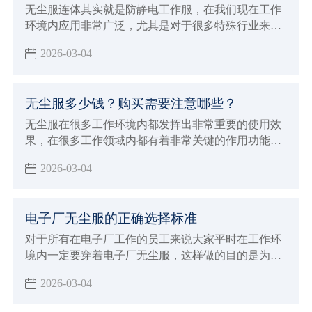
种特殊工作来说会有非常好的保障，在特殊的环境内
无尘服连体其实就是防静电工作服，在我们现在工作
避免静电造成严重的影响。
环境内应用非常广泛，尤其是对于很多特殊行业来说
具有很重要的使用效果，由于这种连体服本身不会产
2026-03-04
出灰尘，而且能够达到很好的防静电效果，所以对于
室内环境会达到很好的保护作用
无尘服多少钱？购买需要注意哪些？
无尘服在很多工作环境内都发挥出非常重要的使用效
果，在很多工作领域内都有着非常关键的作用功能，
例如在生物制药行业以及食品生产领域
2026-03-04
电子厂无尘服的正确选择标准
对于所有在电子厂工作的员工来说大家平时在工作环
境内一定要穿着电子厂无尘服，这样做的目的是为了
能够达到更好的防静电效果，并且避免灰尘飘浮对各
2026-03-04
种电子仪器造成损伤