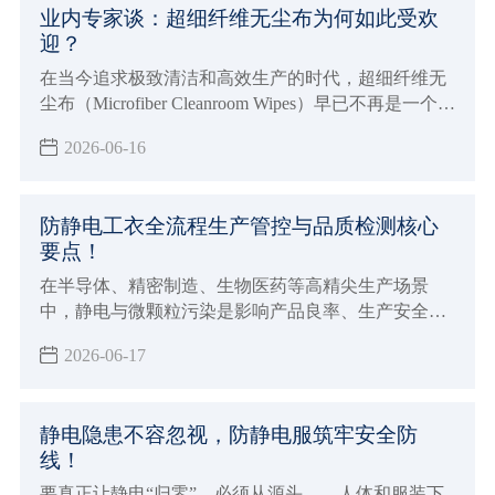
业内专家谈：超细纤维无尘布为何如此受欢
业洁净生产的核心配套产品。
迎？
在当今追求极致清洁和高效生产的时代，超细纤维无
尘布（Microfiber Cleanroom Wipes）早已不再是一个陌
生的概念。从半导体制造业到精密仪器生产，再到医
2026-06-16
疗健康领域，这种不起眼的布料正以其卓越的性能，
悄然占据着越来越重要的地位。那么，究竟是什么让
超细纤维无尘布如此受到业内人士的青睐？我们采访
防静电工衣全流程生产管控与品质检测核心
了多位行业专家，听听他们是如何解读这一现象的。
要点！
在半导体、精密制造、生物医药等高精尖生产场景
中，静电与微颗粒污染是影响产品良率、生产安全的
核心隐患。防静电工衣作为人体静电释放与微尘阻隔
2026-06-17
的核心防护装备，其防护性能的稳定性，完全依赖生
产环节的精细化管控与全维度的质量检测。
静电隐患不容忽视，防静电服筑牢安全防
线！
要真正让静电“归零”，必须从源头——人体和服装下