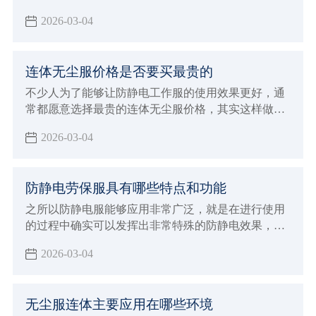
要使用这样的工作服，目的就是为了能够带来更好的
2026-03-04
防静电效果，例如生产加工食品以及药品的行业，还
有电子行业以及航天航空等行业内都需要使用这样的
防静电工作服
连体无尘服价格是否要买最贵的
不少人为了能够让防静电工作服的使用效果更好，通
常都愿意选择最贵的连体无尘服价格，其实这样做的
方法不一定正确，因为很多因素都会直接影响到价格
2026-03-04
防静电劳保服具有哪些特点和功能
之所以防静电服能够应用非常广泛，就是在进行使用
的过程中确实可以发挥出非常特殊的防静电效果，对
于一些特殊行业来说能够带来更好的优势，现在防静
2026-03-04
电劳保服确实也能够给大家带来更好的穿着效果，在
进行防静电的过程中也能达到更稳定的安全标准，能
够在使用的过程中发挥出非常多的优势特点和功能，
无尘服连体主要应用在哪些环境
满足各种不同工业环境的生产加工要求，对于应对各