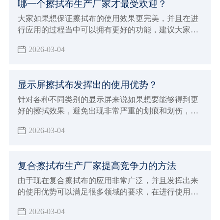
哪一个擦拭布生产厂家才最受欢迎？
用，也确实会发挥出很好的使用优势，下面就来为大
家介绍洁净擦拭布具体特征和优势。
大家如果想保证擦拭布的使用效果更完美，并且在进
行应用的过程当中可以拥有更好的功能，建议大家必
须要能够选择专业正规的擦拭布生产厂家来进行购
2026-03-04
买，自然就可以保证使用的效果更加完美，如果想要
保证使用效果更好，同时也能够发挥出更多样化的使
用优势
显示屏擦拭布发挥出的使用优势？
针对各种不同类别的显示屏来说如果想要能够得到更
好的擦拭效果，避免出现非常严重的划痕和划伤，建
议大家必须要能够选择专业的显示屏擦拭布来进行擦
2026-03-04
拭，这样才可以保证清洁的效果更加完美
复合擦拭布生产厂家提高竞争力的方法
由于现在复合擦拭布的应用非常广泛，并且发挥出来
的使用优势可以满足很多领域的要求，在进行使用的
过程中确实具有很好的功能保障，为了可以得到更好
2026-03-04
的使用体验能够发挥出更好的功能性，大众消费者在