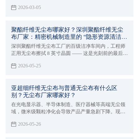
率。但钢网残留问题常被忽视，却严重制约生产。
2026-03-05
聚酯纤维无尘布哪家好？深圳聚酯纤维无尘
布厂家：精密机械制造里的 “隐形资源清洁安
全卫士”！
深圳聚酯纤维无尘布工厂的百级洁净车间内，工程师
正用无尘布擦拭 8 英寸晶圆 —— 这是光刻前的最后清
洁，仅 0.5μm 的微小纤维，就足以让整片晶圆的良率
2026-05-25
直接归零。
亚超细纤维无尘布与普通无尘布有什么区
别？无尘布厂家哪家好？
在光电显示器、半导体制造、医疗器械等高端无尘领
域，微米级颗粒净化会导致产品产量急剧下降。现在
高精尖的企业面对越来越严格的洁净等级，对于无尘
2026-05-26
布的采购是一个大难题！那么下面深圳兴业卓辉告诉
你： 亚超细纤维无尘布与普通无尘布有什么区别？无