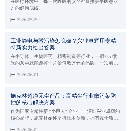
在医疗环境中，每一次呼吸的安全都直接关乎医患双
方的健康底线。
2026-05-29
工业静电与微污染怎么破？兴业卓辉用专精
特新实力给出答案
在半导体、生物医药、精密制造等行业，一颗 0.5 微
米的灰尘就能毁掉一片价值数万元的晶圆，一次看不
见的静电放电就能让整批电子元件报废。据行业数据
2026-06-01
显示，每年因静电和微污染导致的全球制造业损失高
达数百亿美元。
施克林超净无尘产品：高精尖行业微污染防
控的核心解决方案
作为国家专精特新 "小巨人" 企业——深圳兴业卓辉的
核心品牌，施克林始终坚持技术创新，拥有数十项相
关发明专利。
2026-06-02