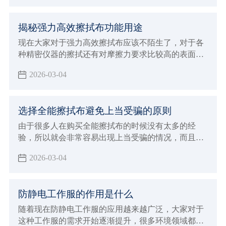
选择的时候可以说是非常挑剔，这对于生产厂家来说
就会面临非常多的挑战，虽然现在整个行业的发展前
揭秘强力高效擦拭布功能用途
景非常广阔，但是竞争力也是非常激烈，如果想要得
到大众消费者的支持和认可，并且能够给予非常高的
现在大家对于强力高效擦拭布应该不陌生了，对于各
好评，一定要注意下面这些提高竞争力的方法。
种精密仪器的擦拭还有对摩擦力要求比较高的表面擦
拭工作都需要使用这样的擦拭布，因为不会造成任何
2026-03-04
磨损和划痕，自然就可以让清洁的效果更加彻底
选择全能擦拭布避免上当受骗的原则
由于很多人在购买全能擦拭布的时候没有太多的经
验，所以就会非常容易出现上当受骗的情况，而且现
在生产加工全能擦拭布的厂家越来越多，各种不同品
2026-03-04
牌也开始层出不穷，所以规格型号那边也开始更加多
样化，自然就会让没有经验的消费者在选择的时候非
常容易出现上当受骗的情况，下面就来给大家全面的
防静电工作服的作用是什么
介绍一下，进行购买全能擦拭布过程中如何避免上当
受骗？该注意哪些非常重要的原则和标准呢。
随着现在防静电工作服的应用越来越广泛，大家对于
这种工作服的需求开始逐渐提升，很多环境领域都需