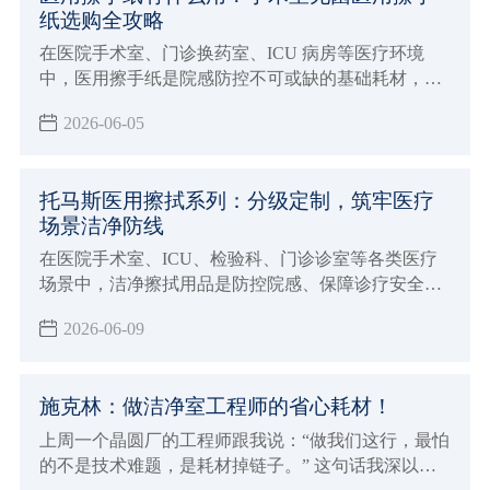
纸选购全攻略
在医院手术室、门诊换药室、ICU 病房等医疗环境
中，医用擦手纸是院感防控不可或缺的基础耗材，看
似薄薄一张纸品，却能阻断病菌交叉传播，成为医
2026-06-05
护、患者日常健康防护的关键屏障。
托马斯医用擦拭系列：分级定制，筑牢医疗
场景洁净防线
在医院手术室、ICU、检验科、门诊诊室等各类医疗
场景中，洁净擦拭用品是防控院感、保障诊疗安全的
基础耗材。普通擦拭纸品易掉屑、除菌能力不足、材
2026-06-09
质不达标，极易造成创面感染、器械污染等风险。
施克林：做洁净室工程师的省心耗材！
上周一个晶圆厂的工程师跟我说：“做我们这行，最怕
的不是技术难题，是耗材掉链子。” 这句话我深以为