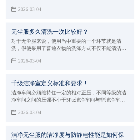
清洁效率
2026-03-04
无尘服多久清洗一次比较好？
对于无尘服来说，使用当中重要的一个环节就是清
洗，假使采用了普通衣物的洗涤方式不仅不能清洁和
保养无尘服，而且会破坏衣物纤维，并且，在包装和
2026-03-04
搬运过程中，也会有附着灰尘及微生物的危险，所以
在 清洗无尘服 时，一定要选择专业的净化清洗公司进
行清洗。
千级洁净室定义标准和要求！
洁净车间必须维持住一定的相对正压，不同等级的洁
净车间之间的压强不小于5Pa;洁净车间与非洁净车间
之间的压强以不小于10Pa，以防止低级洁净车间空气
2026-03-04
逆流到高级洁净车间
洁净无尘服的洁净度与防静电性能是如何保