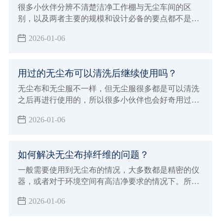
很多小伙伴分辨不清楚洁净工作棚与无尘车间的区
别，以及两者主要的规模和设计必备的要点都不是很
清晰，经常也会被混淆概念，洁净工作棚与无尘车间
2026-01-06
的应用领域是不一样的，所以本次小辉来做详细的介
绍，以及做一下比较。
用过的无尘布可以清洗后继续使用吗？
无尘布和无尘服不一样，但无尘服很多都是可以清洗
之后再进行使用的，所以很多小伙伴也会好奇用过的
无尘布可以清洗后继续使用吗？现在由小辉来告知大
2026-01-06
家一下，让大家对无尘布产品有个基本的认识和了
解，就可以避免这些问题了。
如何解决无尘布掉纤维的问题？
一般需要使用到无尘布的情况，大多数都是精密的仪
器，或者对于环境空间有高洁净要求的情况下。所以
这个时候面对会掉纤维的无尘布就非常烦恼，那么如
2026-01-06
何解决无尘布掉纤维的问题？要想解决无尘布掉纤维
的问题，首先我们需要对无尘布有所了解，下面小辉