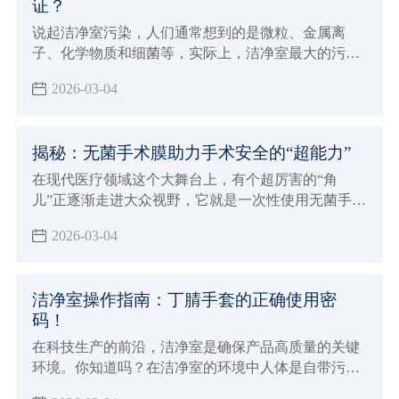
证？
说起洁净室污染，人们通常想到的是微粒、金属离
子、化学物质和细菌等，实际上，洁净室最大的污染
是尘埃和静电。特别是对于工业洁净室而言，空气尘
2026-03-04
埃和静电的防护显得十分重要。
揭秘：无菌手术膜助力手术安全的“超能力”
在现代医疗领域这个大舞台上，有个超厉害的“角
儿”正逐渐走进大众视野，它就是一次性使用无菌手术
膜（包）
2026-03-04
洁净室操作指南：丁腈手套的正确使用密
码！
在科技生产的前沿，洁净室是确保产品高质量的关键
环境。你知道吗？在洁净室的环境中人体是自带污染
源的个体，尤其是手部很多时候要接触产品设备及包