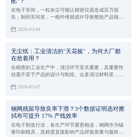
配”？
在电子车间，一粒灰尘可能让精密仪器造成百万损
失；制药车间里，一根纤维就或许导致整批产品报
废…… 工业制造对清洁度要求苛刻，正推动一场 “清
2026-03-04
洁革命”，而核心 “武器”，竟是看似普通的无尘纸。
无尘纸：工业清洁的"天花板"，为何大厂都
在抢着用？
在精密的工业生产中，清洁环节至关重要，其重要性
丝毫不亚于产品的设计与制造。众多清洁材料里，无
尘纸凭借自身优势脱颖而出，成为各大企业青睐的
2026-03-05
“清洁神器”，堪称工业清洁领域的 “天花板”。
钢网残留导致良率下滑？3个数据证明选对擦
拭布可提升 17% 产线效率
在电子制造行业，各生产环节紧密相连，钢网作为锡
膏印刷模具，其精度直接影响产品焊接质量与最终良