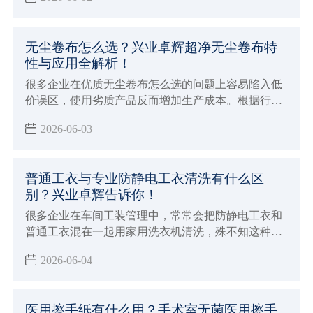
无尘卷布怎么选？兴业卓辉超净无尘卷布特
性与应用全解析！
很多企业在优质无尘卷布怎么选的问题上容易陷入低
价误区，使用劣质产品反而增加生产成本。根据行业
经验，无尘卷布选购要点主要包括：查看是否有权威
2026-06-03
机构的检验报告，确认离子含量是否符合行业标准，
优先选择发尘量低且吸水性强的产品。
普通工衣与专业防静电工衣清洗有什么区
别？兴业卓辉告诉你！
很多企业在车间工装管理中，常常会把防静电工衣和
普通工衣混在一起用家用洗衣机清洗，殊不知这种看
似省事的做法，可能会让昂贵的防静电工装彻底失
2026-06-04
效，甚至引发电子元件损坏、粉尘爆炸等严重生产事
故。
医用擦手纸有什么用？手术室无菌医用擦手