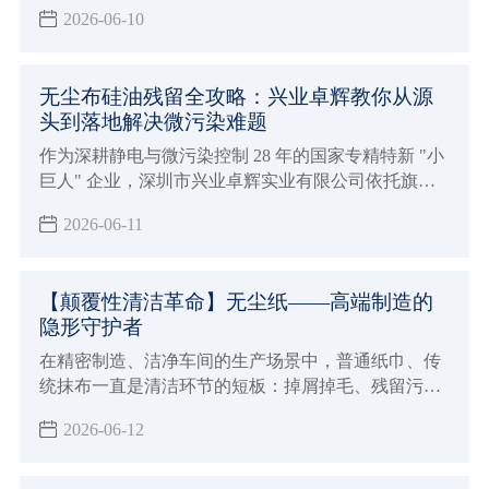
然。很多人不知道，兴业卓辉旗下的施克林，二十多
2026-06-10
年来做的就是这件事：把所有可能掉链子的地方，提
前堵上。
无尘布硅油残留全攻略：兴业卓辉教你从源
头到落地解决微污染难题
作为深耕静电与微污染控制 28 年的国家专精特新 "小
巨人" 企业，深圳市兴业卓辉实业有限公司依托旗下
施克林 SerClean、托马斯 TopMax、爱洁施 I-JEHS三
2026-06-11
大品牌矩阵，打造了从无硅材料研发到全流程检测验
证的完整解决方案，帮助全球 160 多家知名企业彻底
解决无尘布硅油污染痛点。
【颠覆性清洁革命】无尘纸——高端制造的
隐形守护者
在精密制造、洁净车间的生产场景中，普通纸巾、传
统抹布一直是清洁环节的短板：掉屑掉毛、残留污
渍、二次污染、耗材损耗大、综合成本高，极易影响
2026-06-12
产品良率。兴业卓辉施克林无尘纸作为专为高端洁净
场景研发的新型清洁材料，从根源上解决传统清洁产
品的痛点，目前已广泛替代传统清洁耗材，成为各行