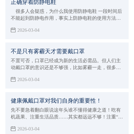
正确穿着防静电鞋
很多人会疑惑，为什么我使用防静电鞋 一段时间后
不能起到防静电作用，事实上防静电鞋的使用方法很
讲究，这都是因为使用方法不得当形成的，那么应该
2026-03-04
如何正确使用呢？
不是只有雾霾天才需要戴口罩
不置可否，口罩已经成为新的生活必需品。但人们主
动戴口罩的意识还是不够强，比如雾霾一走，很多人
就迫不及待地摘下了口罩。其实，除了雾霾天，还有
2026-03-04
一些场合需要我们戴好口罩，保护自己。
健康佩戴口罩对我们自身的重要性！
先不要急着翻白眼说这年头谁不懂得健康之道！吃有
机蔬果、注重生活品质……其实都远远不够！注重“内
因”是一回事，还要防范“外因”侵袭，比如雾霾！你要
2026-03-04
知道，不是躲在屋里不出来就能躲过雾霾这一劫的。