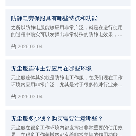
防静电劳保服具有哪些特点和功能
之所以防静电服能够应用非常广泛，就是在进行使用
的过程中确实可以发挥出非常特殊的防静电效果，对
于一些特殊行业来说能够带来更好的优势，现在防静
2026-03-04
电劳保服确实也能够给大家带来更好的穿着效果，在
进行防静电的过程中也能达到更稳定的安全标准，能
够在使用的过程中发挥出非常多的优势特点和功能，
无尘服连体主要应用在哪些环境
满足各种不同工业环境的生产加工要求，对于应对各
种特殊工作来说会有非常好的保障，在特殊的环境内
无尘服连体其实就是防静电工作服，在我们现在工作
避免静电造成严重的影响。
环境内应用非常广泛，尤其是对于很多特殊行业来说
具有很重要的使用效果，由于这种连体服本身不会产
2026-03-04
出灰尘，而且能够达到很好的防静电效果，所以对于
室内环境会达到很好的保护作用
无尘服多少钱？购买需要注意哪些？
无尘服在很多工作环境内都发挥出非常重要的使用效
果，在很多工作领域内都有着非常关键的作用功能，