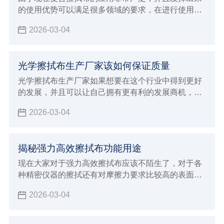
的使用优势可以满足很多领域的要求，在进行使用的
过程中确实具有很好的功能保障，为了可以得到更好
2026-03-04
的使用体验能够发挥出更好的功能性，大众消费者在
选择的时候可以说是非常挑剔，这对于生产厂家来说
就会面临非常多的挑战，虽然现在整个行业的发展前
光学擦拭布生产厂家该如何保证质量
景非常广阔，但是竞争力也是非常激烈，如果想要得
到大众消费者的支持和认可，并且能够给予非常高的
光学擦拭布生产厂家如果想要在这个行业中得到更好
好评，一定要注意下面这些提高竞争力的方法。
的发展，并且可以让自己拥有更有利的发展商机，建
议大家必须要能够了解自己厂家的发展原则，判断整
2026-03-04
个行业的发展动态，最重要的是了解大众消费者的需
求，这样才可以让生产加工的方向更加明确，也能更
好的保证自己产品的生产质量，自然在整个行业当中
揭秘强力高效擦拭布功能用途
发展才会更有竞争优势，由于现在生产光学擦拭布的
厂家越来越多，建议大家必须要保证生产质量，才能
现在大家对于强力高效擦拭布应该不陌生了，对于各
够让自己未来的发展得到促进。
种精密仪器的擦拭还有对摩擦力要求比较高的表面擦
拭工作都需要使用这样的擦拭布，因为不会造成任何
2026-03-04
磨损和划痕，自然就可以让清洁的效果更加彻底