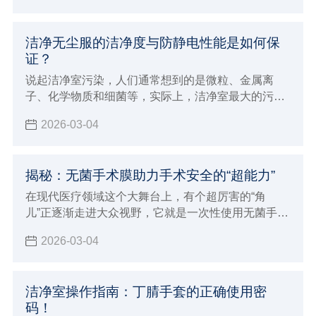
洁净无尘服的洁净度与防静电性能是如何保
证？
说起洁净室污染，人们通常想到的是微粒、金属离
子、化学物质和细菌等，实际上，洁净室最大的污染
是尘埃和静电。特别是对于工业洁净室而言，空气尘
2026-03-04
埃和静电的防护显得十分重要。
揭秘：无菌手术膜助力手术安全的“超能力”
在现代医疗领域这个大舞台上，有个超厉害的“角
儿”正逐渐走进大众视野，它就是一次性使用无菌手术
膜（包）
2026-03-04
洁净室操作指南：丁腈手套的正确使用密
码！