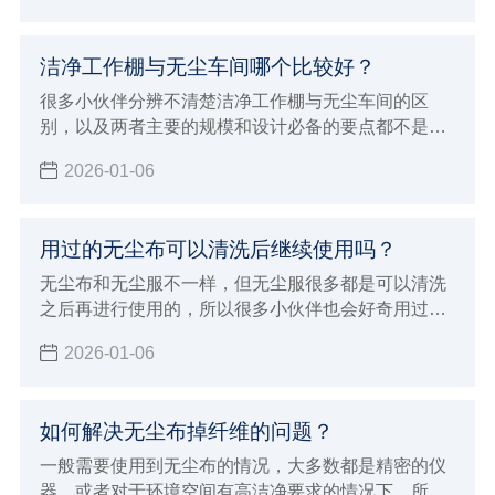
自己日常使用75酒精是不是有什么误区。
洁净工作棚与无尘车间哪个比较好？
很多小伙伴分辨不清楚洁净工作棚与无尘车间的区
别，以及两者主要的规模和设计必备的要点都不是很
清晰，经常也会被混淆概念，洁净工作棚与无尘车间
2026-01-06
的应用领域是不一样的，所以本次小辉来做详细的介
绍，以及做一下比较。
用过的无尘布可以清洗后继续使用吗？
无尘布和无尘服不一样，但无尘服很多都是可以清洗
之后再进行使用的，所以很多小伙伴也会好奇用过的
无尘布可以清洗后继续使用吗？现在由小辉来告知大
2026-01-06
家一下，让大家对无尘布产品有个基本的认识和了
解，就可以避免这些问题了。
如何解决无尘布掉纤维的问题？
一般需要使用到无尘布的情况，大多数都是精密的仪
器，或者对于环境空间有高洁净要求的情况下。所以