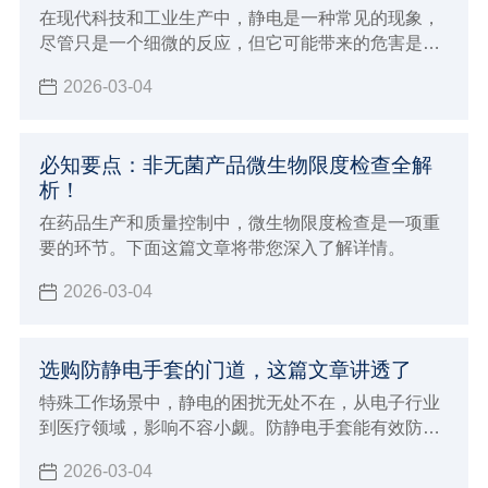
在现代科技和工业生产中，静电是一种常见的现象，
尽管只是一个细微的反应，但它可能带来的危害是不
容忽视的。如果您身处容易发生静电的环境，那么这
2026-03-04
篇文章您一定要点进来看看，防静电的重要性不仅关
乎产品的质量，更关乎人员的安全和环境的保护。
必知要点：非无菌产品微生物限度检查全解
析！
在药品生产和质量控制中，微生物限度检查是一项重
要的环节。下面这篇文章将带您深入了解详情。
2026-03-04
选购防静电手套的门道，这篇文章讲透了
特殊工作场景中，静电的困扰无处不在，从电子行业
到医疗领域，影响不容小觑。防静电手套能有效防
护，市场上产品众多，该如何挑选？这篇将带您精准
2026-03-04
挑选适合的防静电手套。