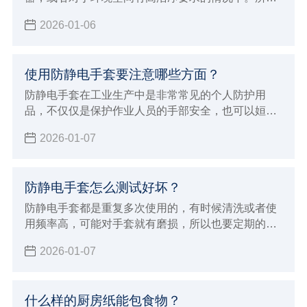
这个时候面对会掉纤维的无尘布就非常烦恼，那么如
2026-01-06
何解决无尘布掉纤维的问题？要想解决无尘布掉纤维
的问题，首先我们需要对无尘布有所了解，下面小辉
就来介绍关于一些无尘布专业的知识，从而避免问
使用防静电手套要注意哪些方面？
题。
防静电手套在工业生产中是非常常见的个人防护用
品，不仅仅是保护作业人员的手部安全，也可以姮好
的降低或者避免各种伤害或职业危害。但在使用的过
2026-01-07
程中也有一些事项，下面小辉就来学习的给大家介绍
使用防静电手套要注意哪些方面吧！
防静电手套怎么测试好坏？
防静电手套都是重复多次使用的，有时候清洗或者使
用频率高，可能对手套就有磨损，所以也要定期的进
行测试防静电手套的效果，那么防静电手套怎么测试
2026-01-07
好坏呢？小辉来分享一些简单的方法，以及测试标
准。
什么样的厨房纸能包食物？