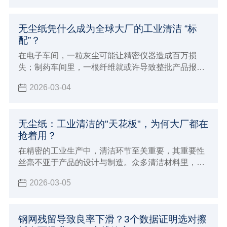
无尘纸凭什么成为全球大厂的工业清洁 “标
配”？
在电子车间，一粒灰尘可能让精密仪器造成百万损
失；制药车间里，一根纤维就或许导致整批产品报
废…… 工业制造对清洁度要求苛刻，正推动一场 “清
2026-03-04
洁革命”，而核心 “武器”，竟是看似普通的无尘纸。
无尘纸：工业清洁的"天花板"，为何大厂都在
抢着用？
在精密的工业生产中，清洁环节至关重要，其重要性
丝毫不亚于产品的设计与制造。众多清洁材料里，无
尘纸凭借自身优势脱颖而出，成为各大企业青睐的
2026-03-05
“清洁神器”，堪称工业清洁领域的 “天花板”。
钢网残留导致良率下滑？3个数据证明选对擦