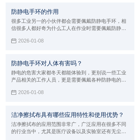
防静电手环的作用
很多工业另一的小伙伴都会需要佩戴防静电手环，相
信很多人都好奇为什么工人在作业时需要佩戴防静电
手环的同时，也很好奇防静电手环的作用，以及能够
2026-01-08
有效防静电的原理是什么，今天小辉就一并来给大家
详细的介绍。
防静电手环对人体有害吗？
静电的危害大家都冬天都能体验到，更别说一些工业
产品相关的工作人员，更是需要佩戴各种防静电的护
具，其中防静电手环也是很常见的防具之一。但能做
2026-01-08
到防静电，很多小伙伴也会想知道防静电手环对人体
有没有害，那么今天小辉就来解答一下。
洁净擦拭布具有哪些应用特性和使用优势？
洁净擦拭布的应用范围非常广，广泛应用在很多不同
的行业当中，尤其是医疗设备以及实验室还有无尘车
间和生产线，洁净擦拭布的应用效果确实非常好，所