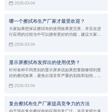
2026-03-04
以才会在一些重要的行业领域当中进行使用，能够让
擦拭的效果更加完美可以更好的吸附液体以及尘埃粒
子，所以确实会打得更彻底的安全的清洁效果和作
哪一个擦拭布生产厂家才最受欢迎？
用，也确实会发挥出很好的使用优势，下面就来为大
家介绍洁净擦拭布具体特征和优势。
大家如果想保证擦拭布的使用效果更完美，并且在进
行应用的过程当中可以拥有更好的功能，建议大家必
须要能够选择专业正规的擦拭布生产厂家来进行购
2026-03-04
买，自然就可以保证使用的效果更加完美，如果想要
保证使用效果更好，同时也能够发挥出更多样化的使
用优势
显示屏擦拭布发挥出的使用优势？
针对各种不同类别的显示屏来说如果想要能够得到更
好的擦拭效果，避免出现非常严重的划痕和划伤，建
议大家必须要能够选择专业的显示屏擦拭布来进行擦
2026-03-04
拭，这样才可以保证清洁的效果更加完美
复合擦拭布生产厂家提高竞争力的方法
由于现在复合擦拭布的应用非常广泛，并且发挥出来