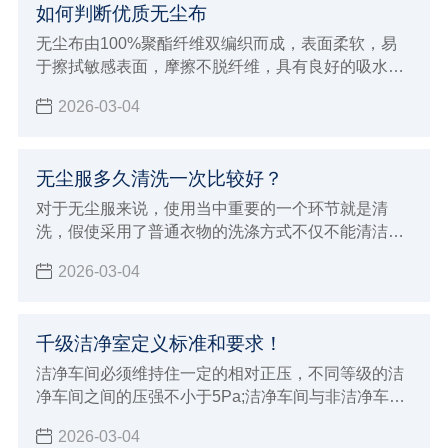
如何判断优质无尘布
无尘布由100%聚酯纤维双编织而成，表面柔软，易
于擦拭敏感表面，摩擦不脱纤维，具有良好的吸水性
及清洁效率
2026-03-04
无尘服多久清洗一次比较好？
对于无尘服来说，使用当中重要的一个环节就是清
洗，假使采用了普通衣物的洗涤方式不仅不能清洁和
保养无尘服，而且会破坏衣物纤维，并且，在包装和
2026-03-04
搬运过程中，也会有附着灰尘及微生物的危险，所以
在 清洗无尘服 时，一定要选择专业的净化清洗公司进
行清洗。
千级洁净室定义标准和要求！
洁净车间必须维持住一定的相对正压，不同等级的洁
净车间之间的压强不小于5Pa;洁净车间与非洁净车间
之间的压强以不小于10Pa，以防止低级洁净车间空气
2026-03-04
逆流到高级洁净车间