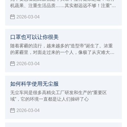
机蔬果、注重生活品质……其实都远远不够！注重“内
因”是一回事，还要防范“外因”侵袭，比如雾霾！你要
2026-03-04
知道，不是躲在屋里不出来就能躲过雾霾这一劫的。
口罩也可以让你很美
随着雾霾的流行，越来越多的“造型帝”诞生了。浓重
的雾霾里，对面走过来的一个人，像极了从灾难大片
现场回来的演员。
2026-03-04
如何科学使用无尘服
无尘车间是很多高精尖工厂研发和生产的“重要区
域”，它的环境一直都是让人们操碎了心
2026-03-04