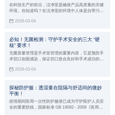
在科技生产的前沿，洁净室是确保产品高质量的关键
环境。你知道吗？在洁净室的环境中人体是自带污染
源的个体，尤其是手部很多时候要接触产品设备及包
2026-03-04
装材料，从而会导致人体分泌的汗液毛发等污染物损
害产品品质
必知！无菌检测：守护手术安全的三大 “硬
核” 要求！
无菌质量管理是手术室管理的重要内容，它是预防手
术切口创面感染，保证切口愈合良好和手术成功的必
要条件
2026-03-04
探秘防护服：透湿量在阻隔与舒适间的微妙
平衡！
疫情期间医用一次性防护服便已成为守护医护人员安
全的重要防线，国家标准 GB 19082 - 2009《医用一
次性防护服技术要求》对其有着明确要求