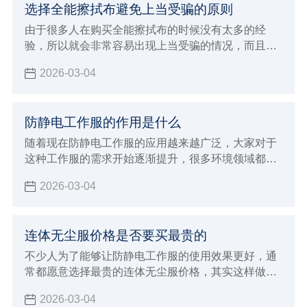
选择全能擦拭布避免上当受骗的原则
由于很多人在购买全能擦拭布的时候没有太多的经
验，所以就会非常容易出现上当受骗的情况，而且现
在生产加工全能擦拭布的厂家越来越多，各种不同品
2026-03-04
牌也开始层出不穷，所以规格型号那边也开始更加多
样化，自然就会让没有经验的消费者在选择的时候非
常容易出现上当受骗的情况，下面就来给大家全面的
防静电工作服的作用是什么
介绍一下，进行购买全能擦拭布过程中如何避免上当
受骗？该注意哪些非常重要的原则和标准呢。
随着现在防静电工作服的应用越来越广泛，大家对于
这种工作服的需求开始逐渐提升，很多环境领域都需
要使用这样的工作服，目的就是为了能够带来更好的
2026-03-04
防静电效果，例如生产加工食品以及药品的行业，还
有电子行业以及航天航空等行业内都需要使用这样的
防静电工作服
连体无尘服价格是否要买最贵的
不少人为了能够让防静电工作服的使用效果更好，通
常都愿意选择最贵的连体无尘服价格，其实这样做的
方法不一定正确，因为很多因素都会直接影响到价格
2026-03-04