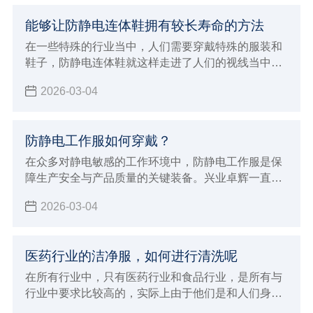
能够让防静电连体鞋拥有较长寿命的方法
在一些特殊的行业当中，人们需要穿戴特殊的服装和
鞋子，防静电连体鞋就这样走进了人们的视线当中，
人们在穿这样的鞋子的时候，因为每天都需要穿，所
2026-03-04
以自然希望它能够有较长的使用寿命，那么如何才能
保证它在使用过程当中不容易损坏呢？兴业卓辉生产
厂家给大家介绍了延长鞋子使用寿命的方法。
防静电工作服如何穿戴？
在众多对静电敏感的工作环境中，防静电工作服是保
障生产安全与产品质量的关键装备。兴业卓辉一直致
力于为客户提供优质的防静电解决方案，今天就为大
2026-03-04
家详细介绍防静电工作服的正确穿戴方法及其重要意
义。
医药行业的洁净服，如何进行清洗呢
在所有行业中，只有医药行业和食品行业，是所有与
行业中要求比较高的，实际上由于他们是和人们身体
健康密切相关，特别是医药行业，所以如今在无尘服