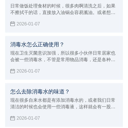
日常做饭处理食材的时候，很多肉啊清洗之后，如果
不擦拭干的话，直接放入油锅会容易溅油。或者想要
清洗干净把食物储存起来，但是湿湿的不利于存储，
2026-01-07
那么就需要擦拭干净，但是什么样的厨房纸能包食物
呢？并不复杂，下面小辉就来给大家科普一下。
消毒水怎么正确使用？
现在卫生灭菌意识加强，所以很多小伙伴日常居家也
会被一些消毒水，不管是常用物品消毒，还是各种下
水高消毒都是少不了的，但消毒水也要用对，不也是
2026-01-07
有危害的，下面小辉就来给大家讲讲消毒水怎么正确
使用。
怎么去除消毒水的味道？
现在很多自来水都是有添加消毒水的，或者我们日常
清洁的时候也会使用一些消毒液，这样就会有一股呛
鼻的味道。有的朋友对气味敏感，或者家里有小动物
2026-01-07
的就不太友好了，所以今天小辉来给大家分享一下怎
么去除消毒水的味道。