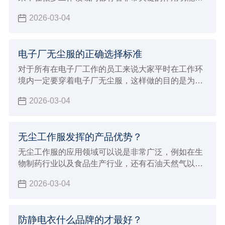
例如在生物制药行业以及食品生产领域
2026-03-04
电子厂无尘服的正确选择标准
对于所有在电子厂工作的员工来说大家平时在工作环
境内一定要穿着电子厂无尘服，这样做的目的是为了
能够达到更好的防静电效果，并且避免灰尘飘浮对各
2026-03-04
种电子仪器造成损伤
无尘工作服发挥的产品优势？
无尘工作服的应用领域可以说是非常广泛，例如在生
物制药行业以及食品生产行业，还有石油天然气以及
半导体微电子行业都能够保证满足这些行业的生产加
2026-03-04
工要求，在进行穿着的时候非常贴身舒适，而且能够
达到更好的美感要求，在各种不同环境内都会发挥出
很持久的防静电效果，有着很好的防尘洁净容易洗涤
防静电衣什么品牌的才最好？
的优点，在进行应用的过程当中也能够展现出非常多