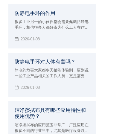
除消毒水的味道。
防静电手环的作用
很多工业另一的小伙伴都会需要佩戴防静电
手环，相信很多人都好奇为什么工人在作业
时需要佩戴防静电手环的同时，也很好奇防
静电手环的作用，以及能够有效防静电的原
2026-01-08
理是什么，今天小辉就一并来给大家详细的
介绍。
防静电手环对人体有害吗？
静电的危害大家都冬天都能体验到，更别说
一些工业产品相关的工作人员，更是需要佩
戴各种防静电的护具，其中防静电手环也是
很常见的防具之一。但能做到防静电，很多
2026-01-08
小伙伴也会想知道防静电手环对人体有没有
害，那么今天小辉就来解答一下。
洁净擦拭布具有哪些应用特性和
使用优势？
洁净擦拭布的应用范围非常广，广泛应用在
很多不同的行业当中，尤其是医疗设备以及