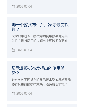
实验室还有无尘车间和生产线，洁净擦拭布
的应用效果确实非常好，所以才会在一些重
2026-03-04
要的行业领域当中进行使用，能够让擦拭的
效果更加完美可以更好的吸附液体以及尘埃
粒子，所以确实会打得更彻底的安全的清洁
哪一个擦拭布生产厂家才最受欢
效果和作用，也确实会发挥出很好的使用优
迎？
势，下面就来为大家介绍洁净擦拭布具体特
征和优势。
大家如果想保证擦拭布的使用效果更完美，
并且在进行应用的过程当中可以拥有更好的
功能，建议大家必须要能够选择专业正规的
擦拭布生产厂家来进行购买，自然就可以保
2026-03-04
证使用的效果更加完美，如果想要保证使用
效果更好，同时也能够发挥出更多样化的使
用优势
显示屏擦拭布发挥出的使用优
势？
针对各种不同类别的显示屏来说如果想要能
够得到更好的擦拭效果，避免出现非常严重
的划痕和划伤，建议大家必须要能够选择专
业的显示屏擦拭布来进行擦拭，这样才可以
2026-03-04
保证清洁的效果更加完美