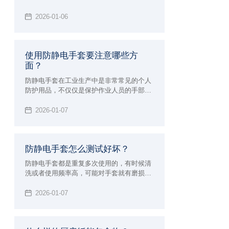
伴也会好奇用过的无尘布可以清洗后继续使
用吗？现在由小辉来告知大家一下，让大家
2026-01-06
对无尘布产品有个基本的认识和了解，就可
以避免这些问题了。
使用防静电手套要注意哪些方
面？
防静电手套在工业生产中是非常常见的个人
防护用品，不仅仅是保护作业人员的手部安
全，也可以姮好的降低或者避免各种伤害或
职业危害。但在使用的过程中也有一些事
2026-01-07
项，下面小辉就来学习的给大家介绍使用防
静电手套要注意哪些方面吧！
防静电手套怎么测试好坏？
防静电手套都是重复多次使用的，有时候清
洗或者使用频率高，可能对手套就有磨损，
所以也要定期的进行测试防静电手套的效
果，那么防静电手套怎么测试好坏呢？小辉
2026-01-07
来分享一些简单的方法，以及测试标准。