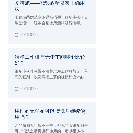
爱洁施——75%酒精喷雾正确用
法
现在细菌防范意识逐渐强烈，很多小伙伴日
常生活中，经常会是使用酒精进行消毒。但
是酒精也不是随便使用就有效果的，下面小
辉来简单介绍一下75酒精喷雾正确用，了解
2026-01-05
正确的使用领域，也可以对照一下自己日常
使用75酒精是不是有什么误区。
洁净工作棚与无尘车间哪个比较
好？
很多小伙伴分辨不清楚洁净工作棚与无尘车
间的区别，以及两者主要的规模和设计必备
的要点都不是很清晰，经常也会被混淆概
念，洁净工作棚与无尘车间的应用领域是不
2026-01-06
一样的，所以本次小辉来做详细的介绍，以
及做一下比较。
用过的无尘布可以清洗后继续使
用吗？
无尘布和无尘服不一样，但无尘服很多都是
可以清洗之后再进行使用的，所以很多小伙