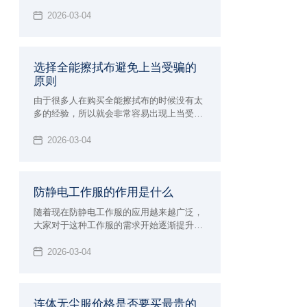
要求比较高的表面擦拭工作都需要使用这样
的擦拭布，因为不会造成任何磨损和划痕，
2026-03-04
自然就可以让清洁的效果更加彻底
选择全能擦拭布避免上当受骗的
原则
由于很多人在购买全能擦拭布的时候没有太
多的经验，所以就会非常容易出现上当受骗
的情况，而且现在生产加工全能擦拭布的厂
家越来越多，各种不同品牌也开始层出不
2026-03-04
穷，所以规格型号那边也开始更加多样化，
自然就会让没有经验的消费者在选择的时候
非常容易出现上当受骗的情况，下面就来给
防静电工作服的作用是什么
大家全面的介绍一下，进行购买全能擦拭布
过程中如何避免上当受骗？该注意哪些非常
随着现在防静电工作服的应用越来越广泛，
重要的原则和标准呢。
大家对于这种工作服的需求开始逐渐提升，
很多环境领域都需要使用这样的工作服，目
的就是为了能够带来更好的防静电效果，例
2026-03-04
如生产加工食品以及药品的行业，还有电子
行业以及航天航空等行业内都需要使用这样
的防静电工作服
连体无尘服价格是否要买最贵的