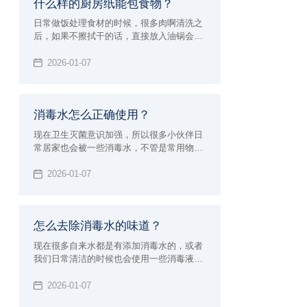
什么样的厨房纸能包食物？
日常做饭处理食材的时候，很多肉啊清洗之
后，如果不擦拭干的话，直接放入油锅会容
易溅油。或者想要清洗干净把食物储存起
来，但是湿湿的不利于存储，那么就需要擦
2026-01-07
拭干净，但是什么样的厨房纸能包食物呢？
并不复杂，下面小辉就来给大家科普一下。
消毒水怎么正确使用？
现在卫生灭菌意识加强，所以很多小伙伴日
常居家也会被一些消毒水，不管是常用物品
消毒，还是各种下水高消毒都是少不了的，
但消毒水也要用对，不也是有危害的，下面
2026-01-07
小辉就来给大家讲讲消毒水怎么正确使用。
怎么去除消毒水的味道？
现在很多自来水都是有添加消毒水的，或者
我们日常清洁的时候也会使用一些消毒液，
这样就会有一股呛鼻的味道。有的朋友对气
味敏感，或者家里有小动物的就不太友好
2026-01-07
了，所以今天小辉来给大家分享一下怎么去