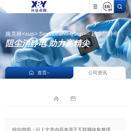
施克林<sup> SerCLean®</sup>-- 超净防静电
阻尘消静电 助力高精尖
首页
-
-
公司资讯
特别声明：以上文章内容来源于互联网收集整理，