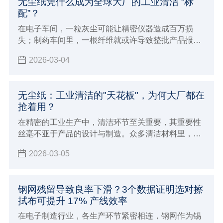
无尘纸凭什么成为全球大厂的工业清洁 “标
配”？
在电子车间，一粒灰尘可能让精密仪器造成百万损
失；制药车间里，一根纤维就或许导致整批产品报
废…… 工业制造对清洁度要求苛刻，正推动一场 “清
2026-03-04
洁革命”，而核心 “武器”，竟是看似普通的无尘纸。
无尘纸：工业清洁的"天花板"，为何大厂都在
抢着用？
在精密的工业生产中，清洁环节至关重要，其重要性
丝毫不亚于产品的设计与制造。众多清洁材料里，无
尘纸凭借自身优势脱颖而出，成为各大企业青睐的
2026-03-05
“清洁神器”，堪称工业清洁领域的 “天花板”。
钢网残留导致良率下滑？3个数据证明选对擦
拭布可提升 17% 产线效率
在电子制造行业，各生产环节紧密相连，钢网作为锡