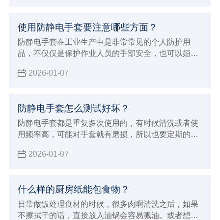
的问题，首先我们需要对无尘布有所了解，下面小辉
就来介绍关于一些无尘布专业的知识，从而避免问
使用防静电手套要注意哪些方面？
题。
防静电手套在工业生产中是非常常见的个人防护用
品，不仅仅是保护作业人员的手部安全，也可以姮好
的降低或者避免各种伤害或职业危害。但在使用的过
2026-01-07
程中也有一些事项，下面小辉就来学习的给大家介绍
使用防静电手套要注意哪些方面吧！
防静电手套怎么测试好坏？
防静电手套都是重复多次使用的，有时候清洗或者使
用频率高，可能对手套就有磨损，所以也要定期的进
行测试防静电手套的效果，那么防静电手套怎么测试
2026-01-07
好坏呢？小辉来分享一些简单的方法，以及测试标
准。
什么样的厨房纸能包食物？
日常做饭处理食材的时候，很多肉啊清洗之后，如果
不擦拭干的话，直接放入油锅会容易溅油。或者想要