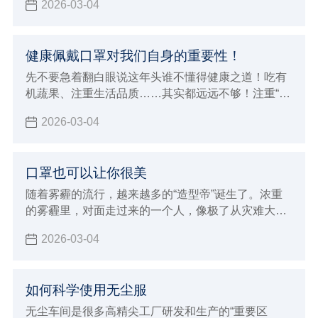
2026-03-04
一些场合需要我们戴好口罩，保护自己。
健康佩戴口罩对我们自身的重要性！
先不要急着翻白眼说这年头谁不懂得健康之道！吃有
机蔬果、注重生活品质……其实都远远不够！注重“内
因”是一回事，还要防范“外因”侵袭，比如雾霾！你要
2026-03-04
知道，不是躲在屋里不出来就能躲过雾霾这一劫的。
口罩也可以让你很美
随着雾霾的流行，越来越多的“造型帝”诞生了。浓重
的雾霾里，对面走过来的一个人，像极了从灾难大片
现场回来的演员。
2026-03-04
如何科学使用无尘服
无尘车间是很多高精尖工厂研发和生产的“重要区