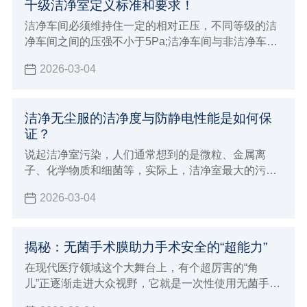
千级洁净室定义标准和要求！
洁净车间必须维持住一定的相对正压，不同等级的洁
净车间之间的压强不小于5Pa;洁净车间与非洁净车间
之间的压强以不小于10Pa，以防止低级洁净车间空气
2026-03-04
逆流到高级洁净车间
洁净无尘服的洁净度与防静电性能是如何保
证？
说起洁净室污染，人们通常想到的是微粒、金属离
子、化学物质和细菌等，实际上，洁净室最大的污染
是尘埃和静电。特别是对于工业洁净室而言，空气尘
2026-03-04
埃和静电的防护显得十分重要。
揭秘：无菌手术膜助力手术安全的“超能力”
在现代医疗领域这个大舞台上，有个超厉害的“角
儿”正逐渐走进大众视野，它就是一次性使用无菌手术
膜（包）