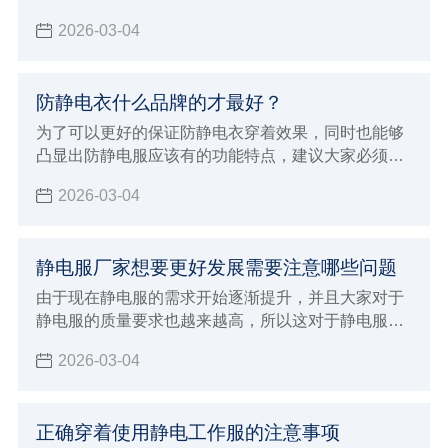
点，这对于自己选择来说才会有更好的针对性，也能
2026-03-04
避免影响到自己对于smt擦拭布的使用效果，建议大
家必须要注意下面这些标准，这对于厂家的选择才会
有更好的判断方法，也会让大家选择购买的smt擦拭
防静电衣什么品牌的才最好？
布更放心，选择专业正规值得信赖的厂家来进行生
产，在合作的时候自然就会给大家带来更好的体验，
为了可以更好的保证防静电衣穿着效果，同时也能够
也能够发挥出更好的生产加工优势。
凸显出防静电服应该有的功能特点，建议大家必须要
能够正确的进行选择，需要注意在穿着保养过程中的
2026-03-04
注意事项，在整个选购的过程当中就变得至关重要，
直接影响到自己的穿着效果，对于防静电的功能也会
造成很大影响
静电服厂家想要更好发展需要注意哪些问题
由于现在静电服的需求开始逐渐提升，并且大家对于
静电服的质量要求也越来越高，所以这对于静电服厂
家发展也会有一定的推动作用，面临着挑战和机遇并
2026-03-04
存的状态，如果想要能够让自己的厂家得到更好的发
展
正确穿着使用静电工作服的注意事项