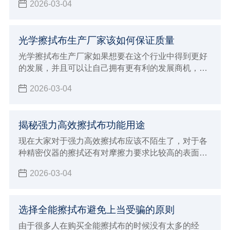
2026-03-04
的使用体验能够发挥出更好的功能性，大众消费者在
选择的时候可以说是非常挑剔，这对于生产厂家来说
就会面临非常多的挑战，虽然现在整个行业的发展前
光学擦拭布生产厂家该如何保证质量
景非常广阔，但是竞争力也是非常激烈，如果想要得
到大众消费者的支持和认可，并且能够给予非常高的
光学擦拭布生产厂家如果想要在这个行业中得到更好
好评，一定要注意下面这些提高竞争力的方法。
的发展，并且可以让自己拥有更有利的发展商机，建
议大家必须要能够了解自己厂家的发展原则，判断整
2026-03-04
个行业的发展动态，最重要的是了解大众消费者的需
求，这样才可以让生产加工的方向更加明确，也能更
好的保证自己产品的生产质量，自然在整个行业当中
揭秘强力高效擦拭布功能用途
发展才会更有竞争优势，由于现在生产光学擦拭布的
厂家越来越多，建议大家必须要保证生产质量，才能
现在大家对于强力高效擦拭布应该不陌生了，对于各
够让自己未来的发展得到促进。
种精密仪器的擦拭还有对摩擦力要求比较高的表面擦
拭工作都需要使用这样的擦拭布，因为不会造成任何
2026-03-04
磨损和划痕，自然就可以让清洁的效果更加彻底
选择全能擦拭布避免上当受骗的原则
由于很多人在购买全能擦拭布的时候没有太多的经