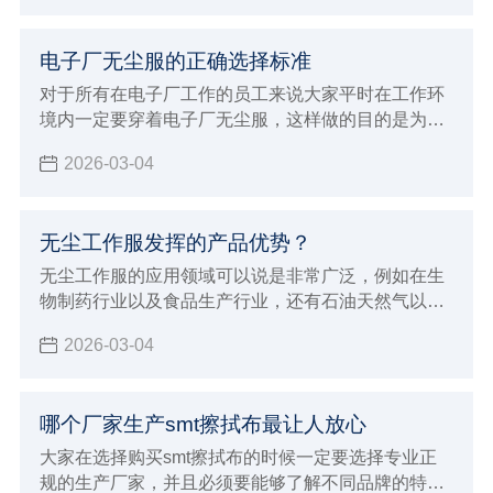
电子厂无尘服的正确选择标准
对于所有在电子厂工作的员工来说大家平时在工作环
境内一定要穿着电子厂无尘服，这样做的目的是为了
能够达到更好的防静电效果，并且避免灰尘飘浮对各
2026-03-04
种电子仪器造成损伤
无尘工作服发挥的产品优势？
无尘工作服的应用领域可以说是非常广泛，例如在生
物制药行业以及食品生产行业，还有石油天然气以及
半导体微电子行业都能够保证满足这些行业的生产加
2026-03-04
工要求，在进行穿着的时候非常贴身舒适，而且能够
达到更好的美感要求，在各种不同环境内都会发挥出
很持久的防静电效果，有着很好的防尘洁净容易洗涤
哪个厂家生产smt擦拭布最让人放心
的优点，在进行应用的过程当中也能够展现出非常多
的产品优势，可以满足各种不同环境的严苛要求。
大家在选择购买smt擦拭布的时候一定要选择专业正
规的生产厂家，并且必须要能够了解不同品牌的特