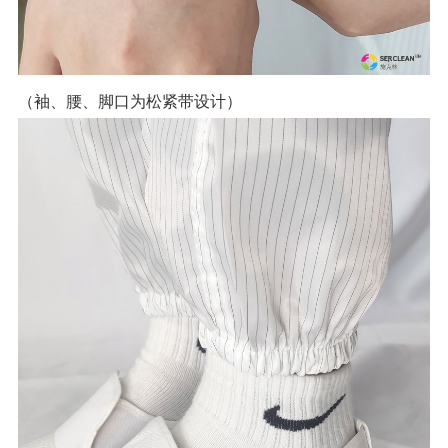
（袖、腰、脚口为松紧带设计）