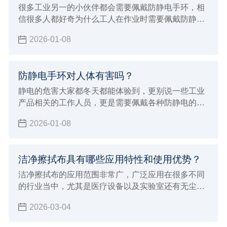
很多工业另一的小伙伴都会需要佩戴防静电手环，相
信很多人都好奇为什么工人在作业时需要佩戴防静电
手环的同时，也很好奇防静电手环的作用，以及能够
2026-01-08
有效防静电的原理是什么，今天小辉就一并来给大家
详细的介绍。
防静电手环对人体有害吗？
静电的危害大家都冬天都能体验到，更别说一些工业
产品相关的工作人员，更是需要佩戴各种防静电的护
具，其中防静电手环也是很常见的防具之一。但能做
2026-01-08
到防静电，很多小伙伴也会想知道防静电手环对人体
有没有害，那么今天小辉就来解答一下。
洁净擦拭布具有哪些应用特性和使用优势？
洁净擦拭布的应用范围非常广，广泛应用在很多不同
的行业当中，尤其是医疗设备以及实验室还有无尘车
间和生产线，洁净擦拭布的应用效果确实非常好，所
2026-03-04
以才会在一些重要的行业领域当中进行使用，能够让
擦拭的效果更加完美可以更好的吸附液体以及尘埃粒