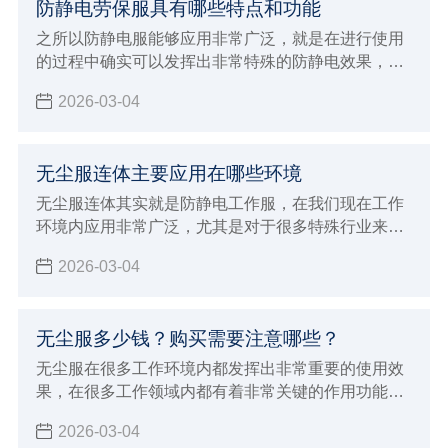
防静电劳保服具有哪些特点和功能
之所以防静电服能够应用非常广泛，就是在进行使用
的过程中确实可以发挥出非常特殊的防静电效果，对
于一些特殊行业来说能够带来更好的优势，现在防静
2026-03-04
电劳保服确实也能够给大家带来更好的穿着效果，在
进行防静电的过程中也能达到更稳定的安全标准，能
够在使用的过程中发挥出非常多的优势特点和功能，
无尘服连体主要应用在哪些环境
满足各种不同工业环境的生产加工要求，对于应对各
种特殊工作来说会有非常好的保障，在特殊的环境内
无尘服连体其实就是防静电工作服，在我们现在工作
避免静电造成严重的影响。
环境内应用非常广泛，尤其是对于很多特殊行业来说
具有很重要的使用效果，由于这种连体服本身不会产
2026-03-04
出灰尘，而且能够达到很好的防静电效果，所以对于
室内环境会达到很好的保护作用
无尘服多少钱？购买需要注意哪些？
无尘服在很多工作环境内都发挥出非常重要的使用效
果，在很多工作领域内都有着非常关键的作用功能，
例如在生物制药行业以及食品生产领域
2026-03-04