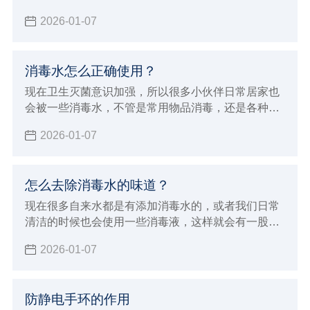
清洗干净把食物储存起来，但是湿湿的不利于存储，
2026-01-07
那么就需要擦拭干净，但是什么样的厨房纸能包食物
呢？并不复杂，下面小辉就来给大家科普一下。
消毒水怎么正确使用？
现在卫生灭菌意识加强，所以很多小伙伴日常居家也
会被一些消毒水，不管是常用物品消毒，还是各种下
水高消毒都是少不了的，但消毒水也要用对，不也是
2026-01-07
有危害的，下面小辉就来给大家讲讲消毒水怎么正确
使用。
怎么去除消毒水的味道？
现在很多自来水都是有添加消毒水的，或者我们日常
清洁的时候也会使用一些消毒液，这样就会有一股呛
鼻的味道。有的朋友对气味敏感，或者家里有小动物
2026-01-07
的就不太友好了，所以今天小辉来给大家分享一下怎
么去除消毒水的味道。
防静电手环的作用