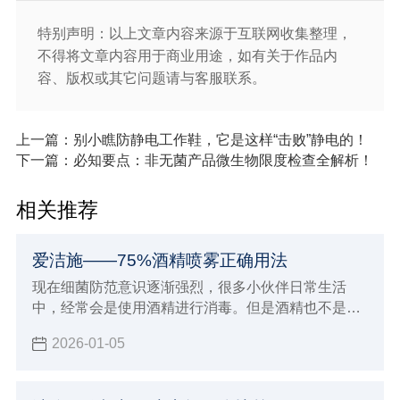
特别声明：以上文章内容来源于互联网收集整理，
不得将文章内容用于商业用途，如有关于作品内
容、版权或其它问题请与客服联系。
上一篇：别小瞧防静电工作鞋，它是这样“击败”静电的！
下一篇：必知要点：非无菌产品微生物限度检查全解析！
相关推荐
爱洁施——75%酒精喷雾正确用法
现在细菌防范意识逐渐强烈，很多小伙伴日常生活
中，经常会是使用酒精进行消毒。但是酒精也不是随
便使用就有效果的，下面小辉来简单介绍一下75酒精
2026-01-05
喷雾正确用，了解正确的使用领域，也可以对照一下
自己日常使用75酒精是不是有什么误区。