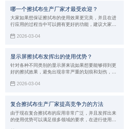
子，所以确实会打得更彻底的安全的清洁效果和作
哪一个擦拭布生产厂家才最受欢迎？
用，也确实会发挥出很好的使用优势，下面就来为大
家介绍洁净擦拭布具体特征和优势。
大家如果想保证擦拭布的使用效果更完美，并且在进
行应用的过程当中可以拥有更好的功能，建议大家必
须要能够选择专业正规的擦拭布生产厂家来进行购
2026-03-04
买，自然就可以保证使用的效果更加完美，如果想要
保证使用效果更好，同时也能够发挥出更多样化的使
用优势
显示屏擦拭布发挥出的使用优势？
针对各种不同类别的显示屏来说如果想要能够得到更
好的擦拭效果，避免出现非常严重的划痕和划伤，建
议大家必须要能够选择专业的显示屏擦拭布来进行擦
2026-03-04
拭，这样才可以保证清洁的效果更加完美
复合擦拭布生产厂家提高竞争力的方法
由于现在复合擦拭布的应用非常广泛，并且发挥出来
的使用优势可以满足很多领域的要求，在进行使用的
过程中确实具有很好的功能保障，为了可以得到更好