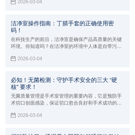
2026-03-04
洁净室操作指南：丁腈手套的正确使用密
码！
在科技生产的前沿，洁净室是确保产品高质量的关键
环境。你知道吗？在洁净室的环境中人体是自带污染
源的个体，尤其是手部很多时候要接触产品设备及包
2026-03-04
装材料，从而会导致人体分泌的汗液毛发等污染物损
害产品品质
必知！无菌检测：守护手术安全的三大 “硬
核” 要求！
无菌质量管理是手术室管理的重要内容，它是预防手
术切口创面感染，保证切口愈合良好和手术成功的必
要条件
2026-03-04