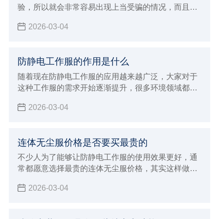
验，所以就会非常容易出现上当受骗的情况，而且现
在生产加工全能擦拭布的厂家越来越多，各种不同品
2026-03-04
牌也开始层出不穷，所以规格型号那边也开始更加多
样化，自然就会让没有经验的消费者在选择的时候非
常容易出现上当受骗的情况，下面就来给大家全面的
防静电工作服的作用是什么
介绍一下，进行购买全能擦拭布过程中如何避免上当
受骗？该注意哪些非常重要的原则和标准呢。
随着现在防静电工作服的应用越来越广泛，大家对于
这种工作服的需求开始逐渐提升，很多环境领域都需
要使用这样的工作服，目的就是为了能够带来更好的
2026-03-04
防静电效果，例如生产加工食品以及药品的行业，还
有电子行业以及航天航空等行业内都需要使用这样的
防静电工作服
连体无尘服价格是否要买最贵的
不少人为了能够让防静电工作服的使用效果更好，通
常都愿意选择最贵的连体无尘服价格，其实这样做的
方法不一定正确，因为很多因素都会直接影响到价格
2026-03-04