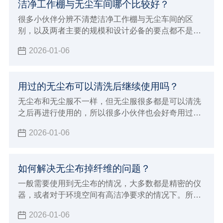
洁净工作棚与无尘车间哪个比较好？
很多小伙伴分辨不清楚洁净工作棚与无尘车间的区
别，以及两者主要的规模和设计必备的要点都不是很
清晰，经常也会被混淆概念，洁净工作棚与无尘车间
2026-01-06
的应用领域是不一样的，所以本次小辉来做详细的介
绍，以及做一下比较。
用过的无尘布可以清洗后继续使用吗？
无尘布和无尘服不一样，但无尘服很多都是可以清洗
之后再进行使用的，所以很多小伙伴也会好奇用过的
无尘布可以清洗后继续使用吗？现在由小辉来告知大
2026-01-06
家一下，让大家对无尘布产品有个基本的认识和了
解，就可以避免这些问题了。
如何解决无尘布掉纤维的问题？
一般需要使用到无尘布的情况，大多数都是精密的仪
器，或者对于环境空间有高洁净要求的情况下。所以
这个时候面对会掉纤维的无尘布就非常烦恼，那么如
2026-01-06
何解决无尘布掉纤维的问题？要想解决无尘布掉纤维