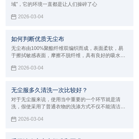
域”，它的环境一直都是让人们操碎了心
2026-03-04
如何判断优质无尘布
无尘布由100%聚酯纤维双编织而成，表面柔软，易
于擦拭敏感表面，摩擦不脱纤维，具有良好的吸水性
及清洁效率
2026-03-04
无尘服多久清洗一次比较好？
对于无尘服来说，使用当中重要的一个环节就是清
洗，假使采用了普通衣物的洗涤方式不仅不能清洁和
保养无尘服，而且会破坏衣物纤维，并且，在包装和
2026-03-04
搬运过程中，也会有附着灰尘及微生物的危险，所以
在 清洗无尘服 时，一定要选择专业的净化清洗公司进
行清洗。