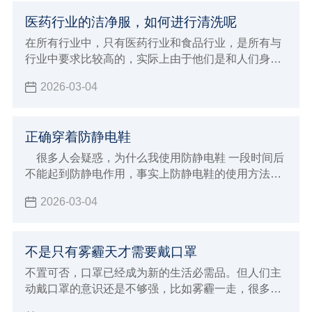
医药行业的洁净服，如何进行清洗呢
在所有行业中，只有医药行业和食品行业，是所有与
行业中要求比较高的，实际上由于他们是和人们身体
健康密切相关，特别是医药行业，所以如今在无尘服
2026-03-04
的洁净度上有如此高的要求，今天，小编和大家了解
关于国家对医药行业洁净服的相关要求。
正确穿着防静电鞋
很多人会疑惑，为什么我使用防静电鞋 一段时间后
不能起到防静电作用，事实上防静电鞋的使用方法很
讲究，这都是因为使用方法不得当形成的，那么应该
2026-03-04
如何正确使用呢？
不是只有雾霾天才需要戴口罩
不置可否，口罩已经成为新的生活必需品。但人们主
动戴口罩的意识还是不够强，比如雾霾一走，很多人
就迫不及待地摘下了口罩。其实，除了雾霾天，还有