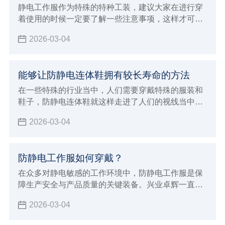
静电工作服作为特殊的特种工装，建议大家在进行穿
着使用的时候一定要了解一些注意事项，这样才可以
保证在穿着的时候发挥出更好的优势
2026-03-04
能够让防静电连体鞋拥有较长寿命的方法
在一些特殊的行业当中，人们需要穿戴特殊的服装和
鞋子，防静电连体鞋就这样走进了人们的视线当中，
人们在穿这样的鞋子的时候，因为每天都需要穿，所
2026-03-04
以自然希望它能够有较长的使用寿命，那么如何才能
保证它在使用过程当中不容易损坏呢？兴业卓辉生产
厂家给大家介绍了延长鞋子使用寿命的方法。
防静电工作服如何穿戴？
在众多对静电敏感的工作环境中，防静电工作服是保
障生产安全与产品质量的关键装备。兴业卓辉一直致
力于为客户提供优质的防静电解决方案，今天就为大
2026-03-04
家详细介绍防静电工作服的正确穿戴方法及其重要意
义。