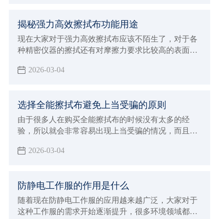
求，这样才可以让生产加工的方向更加明确，也能更
好的保证自己产品的生产质量，自然在整个行业当中
揭秘强力高效擦拭布功能用途
发展才会更有竞争优势，由于现在生产光学擦拭布的
厂家越来越多，建议大家必须要保证生产质量，才能
现在大家对于强力高效擦拭布应该不陌生了，对于各
够让自己未来的发展得到促进。
种精密仪器的擦拭还有对摩擦力要求比较高的表面擦
拭工作都需要使用这样的擦拭布，因为不会造成任何
2026-03-04
磨损和划痕，自然就可以让清洁的效果更加彻底
选择全能擦拭布避免上当受骗的原则
由于很多人在购买全能擦拭布的时候没有太多的经
验，所以就会非常容易出现上当受骗的情况，而且现
在生产加工全能擦拭布的厂家越来越多，各种不同品
2026-03-04
牌也开始层出不穷，所以规格型号那边也开始更加多
样化，自然就会让没有经验的消费者在选择的时候非
常容易出现上当受骗的情况，下面就来给大家全面的
防静电工作服的作用是什么
介绍一下，进行购买全能擦拭布过程中如何避免上当
受骗？该注意哪些非常重要的原则和标准呢。
随着现在防静电工作服的应用越来越广泛，大家对于
这种工作服的需求开始逐渐提升，很多环境领域都需