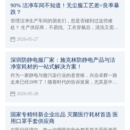
90% 洁净车间不知道！无尘服工艺差=良率暴
跌？
管理洁净生产车间的朋友们，您是否碰到过这些难
处？ 生产供应商，不易找。工衣穿戴后，清洗又需另
寻服务方。工衣洁净指标检测，还要烦恼。企业对无
2026-05-27
尘服的需求，早不是局限在穿工衣、换工衣、洗工衣
等单一环节，而是有更多元化的需求。
深圳防静电服厂家：施克林防静电产品与洁
净室耗材的一站式解决方案！
作为一家静电与微污染行业的老资格，兴业卓辉一路
走来已经28年了！随着时代的告诉发展，尤其是中国
在当前时代背景下的发展速度越来越快，时代与政策
2026-05-28
决定了半导体、系能源、生物医药等高端制造领域会
越来越重要，越来越严格！
国家专精特新企业出品 灭菌医疗耗材首选 医
用口罩手套供应商
在医疗环境中，每一次呼吸的安全都直接关乎医患双