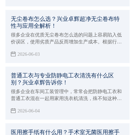
无尘卷布怎么选？兴业卓辉超净无尘卷布特
性与应用全解析！
很多企业在优质无尘卷布怎么选的问题上容易陷入低
价误区，使用劣质产品反而增加生产成本。根据行业
经验，无尘卷布选购要点主要包括：查看是否有权威
2026-06-03
机构的检验报告，确认离子含量是否符合行业标准，
优先选择发尘量低且吸水性强的产品。
普通工衣与专业防静电工衣清洗有什么区
别？兴业卓辉告诉你！
很多企业在车间工装管理中，常常会把防静电工衣和
普通工衣混在一起用家用洗衣机清洗，殊不知这种看
似省事的做法，可能会让昂贵的防静电工装彻底失
2026-06-04
效，甚至引发电子元件损坏、粉尘爆炸等严重生产事
故。
医用擦手纸有什么用？手术室无菌医用擦手