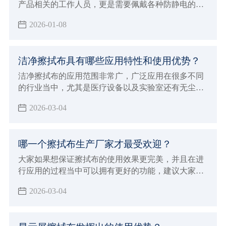
产品相关的工作人员，更是需要佩戴各种防静电的护
具，其中防静电手环也是很常见的防具之一。但能做
2026-01-08
到防静电，很多小伙伴也会想知道防静电手环对人体
有没有害，那么今天小辉就来解答一下。
洁净擦拭布具有哪些应用特性和使用优势？
洁净擦拭布的应用范围非常广，广泛应用在很多不同
的行业当中，尤其是医疗设备以及实验室还有无尘车
间和生产线，洁净擦拭布的应用效果确实非常好，所
2026-03-04
以才会在一些重要的行业领域当中进行使用，能够让
擦拭的效果更加完美可以更好的吸附液体以及尘埃粒
子，所以确实会打得更彻底的安全的清洁效果和作
哪一个擦拭布生产厂家才最受欢迎？
用，也确实会发挥出很好的使用优势，下面就来为大
家介绍洁净擦拭布具体特征和优势。
大家如果想保证擦拭布的使用效果更完美，并且在进
行应用的过程当中可以拥有更好的功能，建议大家必
须要能够选择专业正规的擦拭布生产厂家来进行购
2026-03-04
买，自然就可以保证使用的效果更加完美，如果想要
保证使用效果更好，同时也能够发挥出更多样化的使
用优势