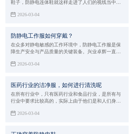
鞋子，防静电连体鞋就这样走进了人们的视线当中，
人们在穿这样的鞋子的时候，因为每天都需要穿，所
2026-03-04
以自然希望它能够有较长的使用寿命，那么如何才能
保证它在使用过程当中不容易损坏呢？兴业卓辉生产
厂家给大家介绍了延长鞋子使用寿命的方法。
防静电工作服如何穿戴？
在众多对静电敏感的工作环境中，防静电工作服是保
障生产安全与产品质量的关键装备。兴业卓辉一直致
力于为客户提供优质的防静电解决方案，今天就为大
2026-03-04
家详细介绍防静电工作服的正确穿戴方法及其重要意
义。
医药行业的洁净服，如何进行清洗呢
在所有行业中，只有医药行业和食品行业，是所有与
行业中要求比较高的，实际上由于他们是和人们身体
健康密切相关，特别是医药行业，所以如今在无尘服
2026-03-04
的洁净度上有如此高的要求，今天，小编和大家了解
关于国家对医药行业洁净服的相关要求。