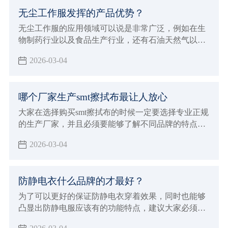
无尘工作服发挥的产品优势？
无尘工作服的应用领域可以说是非常广泛，例如在生
物制药行业以及食品生产行业，还有石油天然气以及
半导体微电子行业都能够保证满足这些行业的生产加
2026-03-04
工要求，在进行穿着的时候非常贴身舒适，而且能够
达到更好的美感要求，在各种不同环境内都会发挥出
很持久的防静电效果，有着很好的防尘洁净容易洗涤
哪个厂家生产smt擦拭布最让人放心
的优点，在进行应用的过程当中也能够展现出非常多
的产品优势，可以满足各种不同环境的严苛要求。
大家在选择购买smt擦拭布的时候一定要选择专业正规
的生产厂家，并且必须要能够了解不同品牌的特点，
这对于自己选择来说才会有更好的针对性，也能避免
2026-03-04
影响到自己对于smt擦拭布的使用效果，建议大家必须
要注意下面这些标准，这对于厂家的选择才会有更好
的判断方法，也会让大家选择购买的smt擦拭布更放
防静电衣什么品牌的才最好？
心，选择专业正规值得信赖的厂家来进行生产，在合
作的时候自然就会给大家带来更好的体验，也能够发
为了可以更好的保证防静电衣穿着效果，同时也能够
挥出更好的生产加工优势。
凸显出防静电服应该有的功能特点，建议大家必须要
能够正确的进行选择，需要注意在穿着保养过程中的