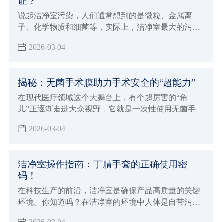
证？
说起洁净室污染，人们通常想到的是微粒、金属离
子、化学物质和细菌等，实际上，洁净室最大的污染
是尘埃和静电。特别是对于工业洁净室而言，空气尘
2026-03-04
埃和静电的防护显得十分重要。
揭秘：无菌手术膜助力手术安全的“超能力”
在现代医疗领域这个大舞台上，有个超厉害的“角
儿”正逐渐走进大众视野，它就是一次性使用无菌手术
膜（包）
2026-03-04
洁净室操作指南：丁腈手套的正确使用密
码！
在科技生产的前沿，洁净室是确保产品高质量的关键
环境。你知道吗？在洁净室的环境中人体是自带污染
源的个体，尤其是手部很多时候要接触产品设备及包
2026-03-04