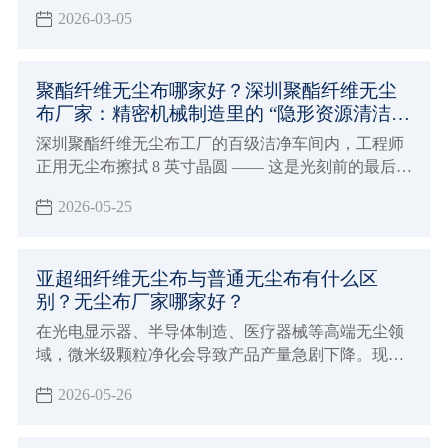
率。但钢网残留问题常被忽视，却严重制约生产。
2026-03-05
聚酯纤维无尘布哪家好？深圳聚酯纤维无尘
布厂家：精密机械制造里的 “隐形资源清洁安
全卫士”！
深圳聚酯纤维无尘布工厂的百级洁净车间内，工程师
正用无尘布擦拭 8 英寸晶圆 —— 这是光刻前的最后清
洁，仅 0.5μm 的微小纤维，就足以让整片晶圆的良率
2026-05-25
直接归零。
亚超细纤维无尘布与普通无尘布有什么区
别？无尘布厂家哪家好？
在光电显示器、半导体制造、医疗器械等高端无尘领
域，微米级颗粒净化会导致产品产量急剧下降。现在
高精尖的企业面对越来越严格的洁净等级，对于无尘
2026-05-26
布的采购是一个大难题！那么下面深圳兴业卓辉告诉
你： 亚超细纤维无尘布与普通无尘布有什么区别？无
尘布厂家哪家好？