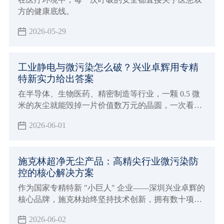
方的健康底线。
2026-05-29
工业静电与微污染怎么破？兴业卓辉用专精
特新实力给出答案
在半导体、生物医药、精密制造等行业，一颗 0.5 微
米的灰尘就能毁掉一片价值数万元的晶圆，一次看不
见的静电放电就能让整批电子元件报废。据行业数据
2026-06-01
显示，每年因静电和微污染导致的全球制造业损失高
达数百亿美元。
施克林超净无尘产品：高精尖行业微污染防
控的核心解决方案
作为国家专精特新 "小巨人" 企业——深圳兴业卓辉的
核心品牌，施克林始终坚持技术创新，拥有数十项相
关发明专利。
2026-06-02