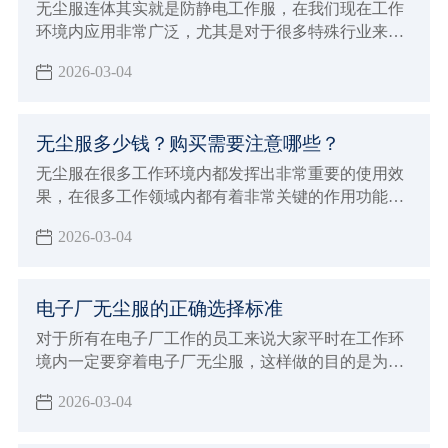
种特殊工作来说会有非常好的保障，在特殊的环境内
无尘服连体其实就是防静电工作服，在我们现在工作
避免静电造成严重的影响。
环境内应用非常广泛，尤其是对于很多特殊行业来说
具有很重要的使用效果，由于这种连体服本身不会产
2026-03-04
出灰尘，而且能够达到很好的防静电效果，所以对于
室内环境会达到很好的保护作用
无尘服多少钱？购买需要注意哪些？
无尘服在很多工作环境内都发挥出非常重要的使用效
果，在很多工作领域内都有着非常关键的作用功能，
例如在生物制药行业以及食品生产领域
2026-03-04
电子厂无尘服的正确选择标准
对于所有在电子厂工作的员工来说大家平时在工作环
境内一定要穿着电子厂无尘服，这样做的目的是为了
能够达到更好的防静电效果，并且避免灰尘飘浮对各
2026-03-04
种电子仪器造成损伤