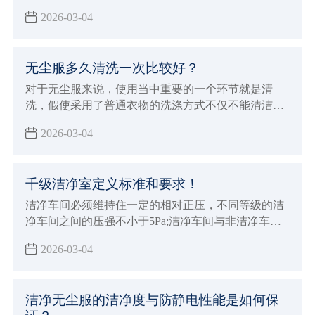
清洁效率
2026-03-04
无尘服多久清洗一次比较好？
对于无尘服来说，使用当中重要的一个环节就是清
洗，假使采用了普通衣物的洗涤方式不仅不能清洁和
保养无尘服，而且会破坏衣物纤维，并且，在包装和
2026-03-04
搬运过程中，也会有附着灰尘及微生物的危险，所以
在 清洗无尘服 时，一定要选择专业的净化清洗公司进
行清洗。
千级洁净室定义标准和要求！
洁净车间必须维持住一定的相对正压，不同等级的洁
净车间之间的压强不小于5Pa;洁净车间与非洁净车间
之间的压强以不小于10Pa，以防止低级洁净车间空气
2026-03-04
逆流到高级洁净车间
洁净无尘服的洁净度与防静电性能是如何保