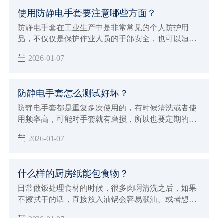
就来介绍关于一些无尘布专业的知识，从而避免问
使用防静电手套要注意哪些方面？
题。
防静电手套在工业生产中是非常常见的个人防护用
品，不仅仅是保护作业人员的手部安全，也可以姮好
的降低或者避免各种伤害或职业危害。但在使用的过
2026-01-07
程中也有一些事项，下面小辉就来学习的给大家介绍
使用防静电手套要注意哪些方面吧！
防静电手套怎么测试好坏？
防静电手套都是重复多次使用的，有时候清洗或者使
用频率高，可能对手套就有磨损，所以也要定期的进
行测试防静电手套的效果，那么防静电手套怎么测试
2026-01-07
好坏呢？小辉来分享一些简单的方法，以及测试标
准。
什么样的厨房纸能包食物？
日常做饭处理食材的时候，很多肉啊清洗之后，如果
不擦拭干的话，直接放入油锅会容易溅油。或者想要
清洗干净把食物储存起来，但是湿湿的不利于存储，