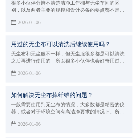
很多小伙伴分辨不清楚洁净工作棚与无尘车间的区
别，以及两者主要的规模和设计必备的要点都不是很
清晰，经常也会被混淆概念，洁净工作棚与无尘车间
2026-01-06
的应用领域是不一样的，所以本次小辉来做详细的介
绍，以及做一下比较。
用过的无尘布可以清洗后继续使用吗？
无尘布和无尘服不一样，但无尘服很多都是可以清洗
之后再进行使用的，所以很多小伙伴也会好奇用过的
无尘布可以清洗后继续使用吗？现在由小辉来告知大
2026-01-06
家一下，让大家对无尘布产品有个基本的认识和了
解，就可以避免这些问题了。
如何解决无尘布掉纤维的问题？
一般需要使用到无尘布的情况，大多数都是精密的仪
器，或者对于环境空间有高洁净要求的情况下。所以
这个时候面对会掉纤维的无尘布就非常烦恼，那么如
2026-01-06
何解决无尘布掉纤维的问题？要想解决无尘布掉纤维
的问题，首先我们需要对无尘布有所了解，下面小辉