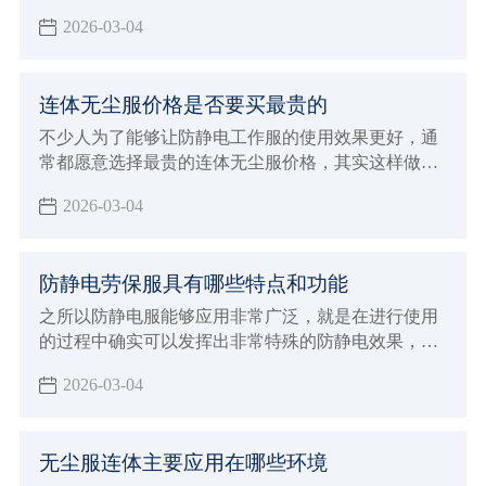
要使用这样的工作服，目的就是为了能够带来更好的
2026-03-04
防静电效果，例如生产加工食品以及药品的行业，还
有电子行业以及航天航空等行业内都需要使用这样的
防静电工作服
连体无尘服价格是否要买最贵的
不少人为了能够让防静电工作服的使用效果更好，通
常都愿意选择最贵的连体无尘服价格，其实这样做的
方法不一定正确，因为很多因素都会直接影响到价格
2026-03-04
防静电劳保服具有哪些特点和功能
之所以防静电服能够应用非常广泛，就是在进行使用
的过程中确实可以发挥出非常特殊的防静电效果，对
于一些特殊行业来说能够带来更好的优势，现在防静
2026-03-04
电劳保服确实也能够给大家带来更好的穿着效果，在
进行防静电的过程中也能达到更稳定的安全标准，能
够在使用的过程中发挥出非常多的优势特点和功能，
无尘服连体主要应用在哪些环境
满足各种不同工业环境的生产加工要求，对于应对各