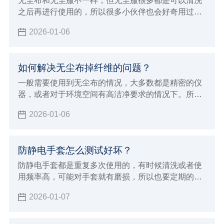
无尘布和无尘服不一样，但无尘服很多都是可以清洗
之后再进行使用的，所以很多小伙伴也会好奇用过的
无尘布可以清洗后继续使用吗？现在由小辉来告知大
2026-01-06
家一下，让大家对无尘布产品有个基本的认识和了
解，就可以避免这些问题了。
如何解决无尘布掉纤维的问题？
一般需要使用到无尘布的情况，大多数都是精密的仪
器，或者对于环境空间有高洁净要求的情况下。所以
这个时候面对会掉纤维的无尘布就非常烦恼，那么如
2026-01-06
何解决无尘布掉纤维的问题？要想解决无尘布掉纤维
的问题，首先我们需要对无尘布有所了解，下面小辉
就来介绍关于一些无尘布专业的知识，从而避免问
防静电手套怎么测试好坏？
题。
防静电手套都是重复多次使用的，有时候清洗或者使
用频率高，可能对手套就有磨损，所以也要定期的进
行测试防静电手套的效果，那么防静电手套怎么测试
2026-01-07
好坏呢？小辉来分享一些简单的方法，以及测试标
准。