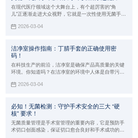
在现代医疗领域这个大舞台上，有个超厉害的“角
儿”正逐渐走进大众视野，它就是一次性使用无菌手术
膜（包）
2026-03-04
洁净室操作指南：丁腈手套的正确使用密
码！
在科技生产的前沿，洁净室是确保产品高质量的关键
环境。你知道吗？在洁净室的环境中人体是自带污染
源的个体，尤其是手部很多时候要接触产品设备及包
2026-03-04
装材料，从而会导致人体分泌的汗液毛发等污染物损
害产品品质
必知！无菌检测：守护手术安全的三大 “硬
核” 要求！
无菌质量管理是手术室管理的重要内容，它是预防手
术切口创面感染，保证切口愈合良好和手术成功的必
要条件