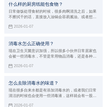
什么样的厨房纸能包食物？
日常做饭处理食材的时候，很多肉啊清洗之后，如果
不擦拭干的话，直接放入油锅会容易溅油。或者想要
清洗干净把食物储存起来，但是湿湿的不利于存储，
2026-01-07
那么就需要擦拭干净，但是什么样的厨房纸能包食物
呢？并不复杂，下面小辉就来给大家科普一下。
消毒水怎么正确使用？
现在卫生灭菌意识加强，所以很多小伙伴日常居家也
会被一些消毒水，不管是常用物品消毒，还是各种下
水高消毒都是少不了的，但消毒水也要用对，不也是
2026-01-07
有危害的，下面小辉就来给大家讲讲消毒水怎么正确
使用。
怎么去除消毒水的味道？
现在很多自来水都是有添加消毒水的，或者我们日常
清洁的时候也会使用一些消毒液，这样就会有一股呛
鼻的味道。有的朋友对气味敏感，或者家里有小动物
2026-01-07
的就不太友好了，所以今天小辉来给大家分享一下怎