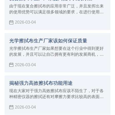
由于现在复合擦拭布的应用非常广泛，并且发挥出来
的使用优势可以满足很多领域的要求，在进行使用的
过程中确实具有很好的功能保障，为了可以得到更好
2026-03-04
的使用体验能够发挥出更好的功能性，大众消费者在
选择的时候可以说是非常挑剔，这对于生产厂家来说
就会面临非常多的挑战，虽然现在整个行业的发展前
光学擦拭布生产厂家该如何保证质量
景非常广阔，但是竞争力也是非常激烈，如果想要得
到大众消费者的支持和认可，并且能够给予非常高的
光学擦拭布生产厂家如果想要在这个行业中得到更好
好评，一定要注意下面这些提高竞争力的方法。
的发展，并且可以让自己拥有更有利的发展商机，建
议大家必须要能够了解自己厂家的发展原则，判断整
2026-03-04
个行业的发展动态，最重要的是了解大众消费者的需
求，这样才可以让生产加工的方向更加明确，也能更
好的保证自己产品的生产质量，自然在整个行业当中
揭秘强力高效擦拭布功能用途
发展才会更有竞争优势，由于现在生产光学擦拭布的
厂家越来越多，建议大家必须要保证生产质量，才能
现在大家对于强力高效擦拭布应该不陌生了，对于各
够让自己未来的发展得到促进。
种精密仪器的擦拭还有对摩擦力要求比较高的表面擦
拭工作都需要使用这样的擦拭布，因为不会造成任何
2026-03-04
磨损和划痕，自然就可以让清洁的效果更加彻底