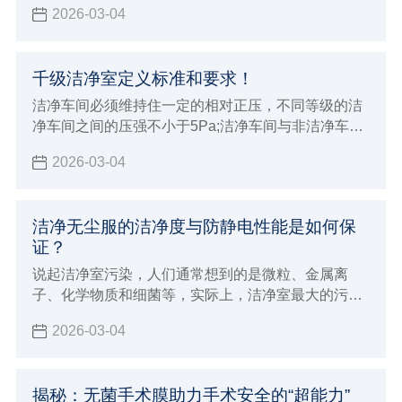
2026-03-04
搬运过程中，也会有附着灰尘及微生物的危险，所以
在 清洗无尘服 时，一定要选择专业的净化清洗公司进
行清洗。
千级洁净室定义标准和要求！
洁净车间必须维持住一定的相对正压，不同等级的洁
净车间之间的压强不小于5Pa;洁净车间与非洁净车间
之间的压强以不小于10Pa，以防止低级洁净车间空气
2026-03-04
逆流到高级洁净车间
洁净无尘服的洁净度与防静电性能是如何保
证？
说起洁净室污染，人们通常想到的是微粒、金属离
子、化学物质和细菌等，实际上，洁净室最大的污染
是尘埃和静电。特别是对于工业洁净室而言，空气尘
2026-03-04
埃和静电的防护显得十分重要。
揭秘：无菌手术膜助力手术安全的“超能力”