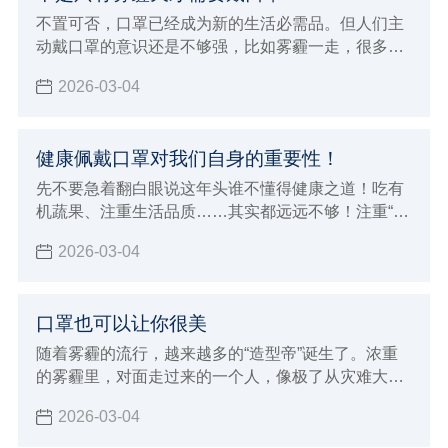
不置可否，口罩已经成为新的生活必需品。但人们主
动戴口罩的意识还是不够强，比如雾霾一走，很多人
就迫不及待地摘下了口罩。其实，除了雾霾天，还有
2026-03-04
一些场合需要我们戴好口罩，保护自己。
健康佩戴口罩对我们自身的重要性！
先不要急着翻白眼说这年头谁不懂得健康之道！吃有
机蔬果、注重生活品质……其实都远远不够！注重“内
因”是一回事，还要防范“外因”侵袭，比如雾霾！你要
2026-03-04
知道，不是躲在屋里不出来就能躲过雾霾这一劫的。
口罩也可以让你很美
随着雾霾的流行，越来越多的“造型帝”诞生了。浓重
的雾霾里，对面走过来的一个人，像极了从灾难大片
现场回来的演员。
2026-03-04