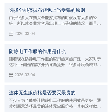
选择全能擦拭布避免上当受骗的原则
由于很多人在购买全能擦拭布的时候没有太多的经
验，所以就会非常容易出现上当受骗的情况，而且现
在生产加工全能擦拭布的厂家越来越多，各种不同品
2026-03-04
牌也开始层出不穷，所以规格型号那边也开始更加多
样化，自然就会让没有经验的消费者在选择的时候非
常容易出现上当受骗的情况，下面就来给大家全面的
防静电工作服的作用是什么
介绍一下，进行购买全能擦拭布过程中如何避免上当
受骗？该注意哪些非常重要的原则和标准呢。
随着现在防静电工作服的应用越来越广泛，大家对于
这种工作服的需求开始逐渐提升，很多环境领域都需
要使用这样的工作服，目的就是为了能够带来更好的
2026-03-04
防静电效果，例如生产加工食品以及药品的行业，还
有电子行业以及航天航空等行业内都需要使用这样的
防静电工作服
连体无尘服价格是否要买最贵的
不少人为了能够让防静电工作服的使用效果更好，通
常都愿意选择最贵的连体无尘服价格，其实这样做的
方法不一定正确，因为很多因素都会直接影响到价格