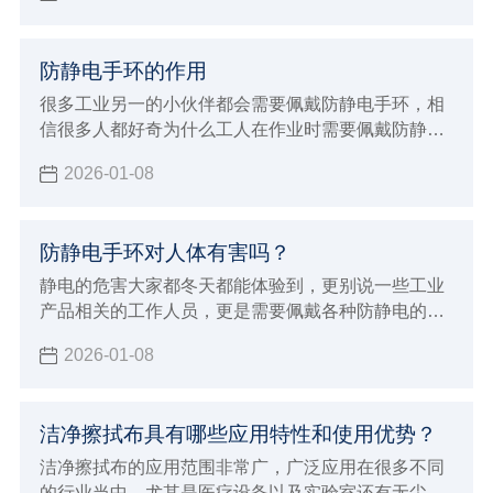
么去除消毒水的味道。
防静电手环的作用
很多工业另一的小伙伴都会需要佩戴防静电手环，相
信很多人都好奇为什么工人在作业时需要佩戴防静电
手环的同时，也很好奇防静电手环的作用，以及能够
2026-01-08
有效防静电的原理是什么，今天小辉就一并来给大家
详细的介绍。
防静电手环对人体有害吗？
静电的危害大家都冬天都能体验到，更别说一些工业
产品相关的工作人员，更是需要佩戴各种防静电的护
具，其中防静电手环也是很常见的防具之一。但能做
2026-01-08
到防静电，很多小伙伴也会想知道防静电手环对人体
有没有害，那么今天小辉就来解答一下。
洁净擦拭布具有哪些应用特性和使用优势？
洁净擦拭布的应用范围非常广，广泛应用在很多不同
的行业当中，尤其是医疗设备以及实验室还有无尘车