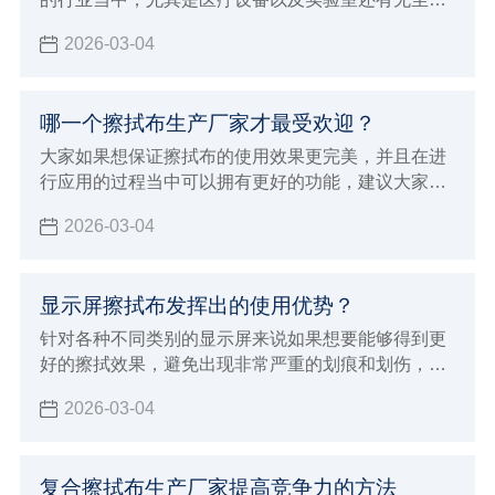
间和生产线，洁净擦拭布的应用效果确实非常好，所
2026-03-04
以才会在一些重要的行业领域当中进行使用，能够让
擦拭的效果更加完美可以更好的吸附液体以及尘埃粒
子，所以确实会打得更彻底的安全的清洁效果和作
哪一个擦拭布生产厂家才最受欢迎？
用，也确实会发挥出很好的使用优势，下面就来为大
家介绍洁净擦拭布具体特征和优势。
大家如果想保证擦拭布的使用效果更完美，并且在进
行应用的过程当中可以拥有更好的功能，建议大家必
须要能够选择专业正规的擦拭布生产厂家来进行购
2026-03-04
买，自然就可以保证使用的效果更加完美，如果想要
保证使用效果更好，同时也能够发挥出更多样化的使
用优势
显示屏擦拭布发挥出的使用优势？
针对各种不同类别的显示屏来说如果想要能够得到更
好的擦拭效果，避免出现非常严重的划痕和划伤，建
议大家必须要能够选择专业的显示屏擦拭布来进行擦
2026-03-04
拭，这样才可以保证清洁的效果更加完美
复合擦拭布生产厂家提高竞争力的方法