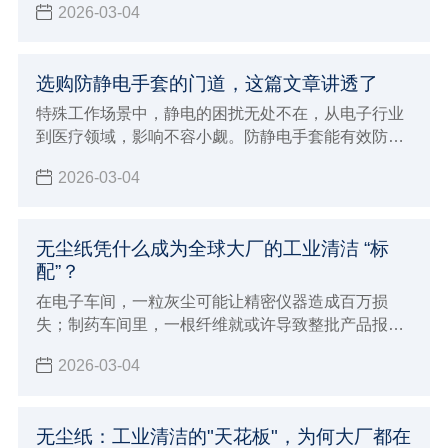
2026-03-04
选购防静电手套的门道，这篇文章讲透了
特殊工作场景中，静电的困扰无处不在，从电子行业
到医疗领域，影响不容小觑。防静电手套能有效防
护，市场上产品众多，该如何挑选？这篇将带您精准
2026-03-04
挑选适合的防静电手套。
无尘纸凭什么成为全球大厂的工业清洁 “标
配”？
在电子车间，一粒灰尘可能让精密仪器造成百万损
失；制药车间里，一根纤维就或许导致整批产品报
废…… 工业制造对清洁度要求苛刻，正推动一场 “清
2026-03-04
洁革命”，而核心 “武器”，竟是看似普通的无尘纸。
无尘纸：工业清洁的"天花板"，为何大厂都在