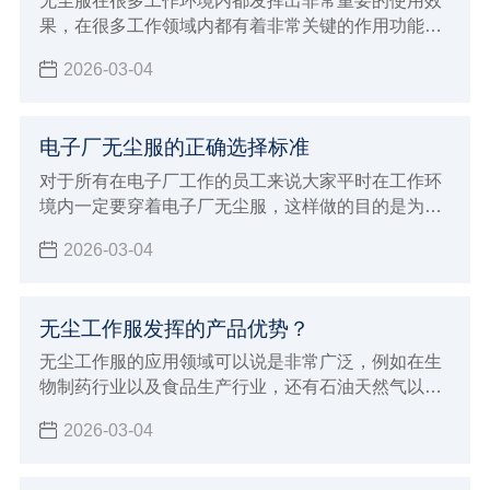
无尘服在很多工作环境内都发挥出非常重要的使用效
果，在很多工作领域内都有着非常关键的作用功能，
例如在生物制药行业以及食品生产领域
2026-03-04
电子厂无尘服的正确选择标准
对于所有在电子厂工作的员工来说大家平时在工作环
境内一定要穿着电子厂无尘服，这样做的目的是为了
能够达到更好的防静电效果，并且避免灰尘飘浮对各
2026-03-04
种电子仪器造成损伤
无尘工作服发挥的产品优势？
无尘工作服的应用领域可以说是非常广泛，例如在生
物制药行业以及食品生产行业，还有石油天然气以及
半导体微电子行业都能够保证满足这些行业的生产加
2026-03-04
工要求，在进行穿着的时候非常贴身舒适，而且能够
达到更好的美感要求，在各种不同环境内都会发挥出
很持久的防静电效果，有着很好的防尘洁净容易洗涤