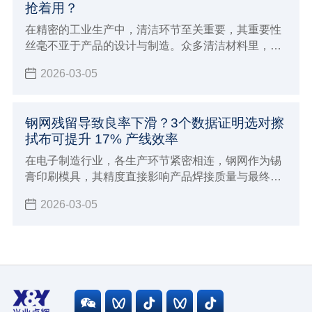
抢着用？
在精密的工业生产中，清洁环节至关重要，其重要性
丝毫不亚于产品的设计与制造。众多清洁材料里，无
尘纸凭借自身优势脱颖而出，成为各大企业青睐的
2026-03-05
“清洁神器”，堪称工业清洁领域的 “天花板”。
钢网残留导致良率下滑？3个数据证明选对擦
拭布可提升 17% 产线效率
在电子制造行业，各生产环节紧密相连，钢网作为锡
膏印刷模具，其精度直接影响产品焊接质量与最终良
率。但钢网残留问题常被忽视，却严重制约生产。
2026-03-05