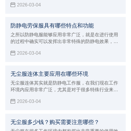
2026-03-04
防静电劳保服具有哪些特点和功能
之所以防静电服能够应用非常广泛，就是在进行使用
的过程中确实可以发挥出非常特殊的防静电效果，对
于一些特殊行业来说能够带来更好的优势，现在防静
2026-03-04
电劳保服确实也能够给大家带来更好的穿着效果，在
进行防静电的过程中也能达到更稳定的安全标准，能
够在使用的过程中发挥出非常多的优势特点和功能，
无尘服连体主要应用在哪些环境
满足各种不同工业环境的生产加工要求，对于应对各
种特殊工作来说会有非常好的保障，在特殊的环境内
无尘服连体其实就是防静电工作服，在我们现在工作
避免静电造成严重的影响。
环境内应用非常广泛，尤其是对于很多特殊行业来说
具有很重要的使用效果，由于这种连体服本身不会产
2026-03-04
出灰尘，而且能够达到很好的防静电效果，所以对于
室内环境会达到很好的保护作用
无尘服多少钱？购买需要注意哪些？