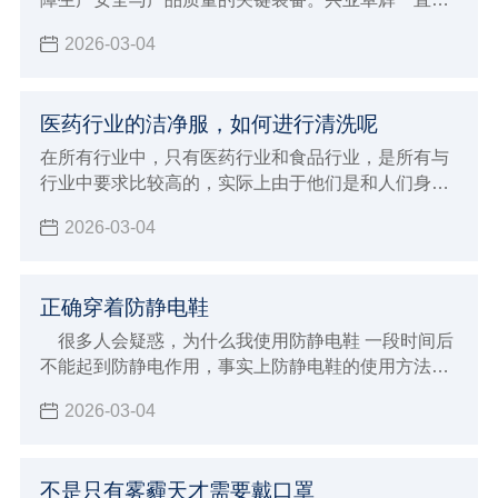
力于为客户提供优质的防静电解决方案，今天就为大
2026-03-04
家详细介绍防静电工作服的正确穿戴方法及其重要意
义。
医药行业的洁净服，如何进行清洗呢
在所有行业中，只有医药行业和食品行业，是所有与
行业中要求比较高的，实际上由于他们是和人们身体
健康密切相关，特别是医药行业，所以如今在无尘服
2026-03-04
的洁净度上有如此高的要求，今天，小编和大家了解
关于国家对医药行业洁净服的相关要求。
正确穿着防静电鞋
很多人会疑惑，为什么我使用防静电鞋 一段时间后
不能起到防静电作用，事实上防静电鞋的使用方法很
讲究，这都是因为使用方法不得当形成的，那么应该
2026-03-04
如何正确使用呢？
不是只有雾霾天才需要戴口罩