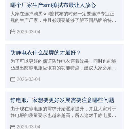
哪个厂家生产smt擦拭布最让人放心
的优点，在进行应用的过程当中也能够展现出非常多
的产品优势，可以满足各种不同环境的严苛要求。
大家在选择购买smt擦拭布的时候一定要选择专业正
规的生产厂家，并且必须要能够了解不同品牌的特
点，这对于自己选择来说才会有更好的针对性，也能
2026-03-04
避免影响到自己对于smt擦拭布的使用效果，建议大
家必须要注意下面这些标准，这对于厂家的选择才会
有更好的判断方法，也会让大家选择购买的smt擦拭
防静电衣什么品牌的才最好？
布更放心，选择专业正规值得信赖的厂家来进行生
产，在合作的时候自然就会给大家带来更好的体验，
为了可以更好的保证防静电衣穿着效果，同时也能够
也能够发挥出更好的生产加工优势。
凸显出防静电服应该有的功能特点，建议大家必须要
能够正确的进行选择，需要注意在穿着保养过程中的
2026-03-04
注意事项，在整个选购的过程当中就变得至关重要，
直接影响到自己的穿着效果，对于防静电的功能也会
造成很大影响
静电服厂家想要更好发展需要注意哪些问题
由于现在静电服的需求开始逐渐提升，并且大家对于
静电服的质量要求也越来越高，所以这对于静电服厂
家发展也会有一定的推动作用，面临着挑战和机遇并
2026-03-04
存的状态，如果想要能够让自己的厂家得到更好的发