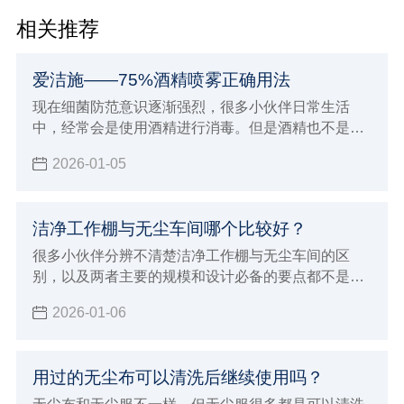
相关推荐
爱洁施——75%酒精喷雾正确用法
现在细菌防范意识逐渐强烈，很多小伙伴日常生活
中，经常会是使用酒精进行消毒。但是酒精也不是随
便使用就有效果的，下面小辉来简单介绍一下75酒精
2026-01-05
喷雾正确用，了解正确的使用领域，也可以对照一下
自己日常使用75酒精是不是有什么误区。
洁净工作棚与无尘车间哪个比较好？
很多小伙伴分辨不清楚洁净工作棚与无尘车间的区
别，以及两者主要的规模和设计必备的要点都不是很
清晰，经常也会被混淆概念，洁净工作棚与无尘车间
2026-01-06
的应用领域是不一样的，所以本次小辉来做详细的介
绍，以及做一下比较。
用过的无尘布可以清洗后继续使用吗？