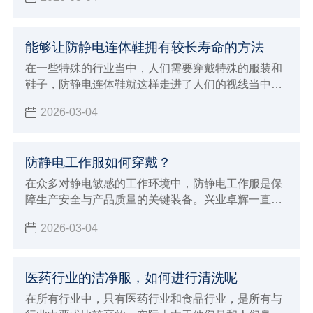
能够让防静电连体鞋拥有较长寿命的方法
在一些特殊的行业当中，人们需要穿戴特殊的服装和
鞋子，防静电连体鞋就这样走进了人们的视线当中，
人们在穿这样的鞋子的时候，因为每天都需要穿，所
2026-03-04
以自然希望它能够有较长的使用寿命，那么如何才能
保证它在使用过程当中不容易损坏呢？兴业卓辉生产
厂家给大家介绍了延长鞋子使用寿命的方法。
防静电工作服如何穿戴？
在众多对静电敏感的工作环境中，防静电工作服是保
障生产安全与产品质量的关键装备。兴业卓辉一直致
力于为客户提供优质的防静电解决方案，今天就为大
2026-03-04
家详细介绍防静电工作服的正确穿戴方法及其重要意
义。
医药行业的洁净服，如何进行清洗呢
在所有行业中，只有医药行业和食品行业，是所有与