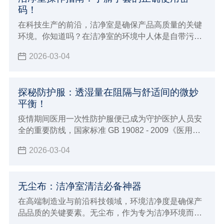
码！
在科技生产的前沿，洁净室是确保产品高质量的关键
环境。你知道吗？在洁净室的环境中人体是自带污染
源的个体，尤其是手部很多时候要接触产品设备及包
2026-03-04
装材料，从而会导致人体分泌的汗液毛发等污染物损
害产品品质
探秘防护服：透湿量在阻隔与舒适间的微妙
平衡！
疫情期间医用一次性防护服便已成为守护医护人员安
全的重要防线，国家标准 GB 19082 - 2009《医用一
次性防护服技术要求》对其有着明确要求
2026-03-04
无尘布：洁净室清洁必备神器
在高端制造业与前沿科技领域，环境洁净度是确保产
品品质的关键要素。无尘布，作为专为洁净环境而生