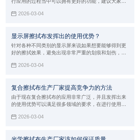
行应用的过程当中可以拥有更好的功能，建议大家必
须要能够选择专业正规的擦拭布生产厂家来进行购
2026-03-04
买，自然就可以保证使用的效果更加完美，如果想要
保证使用效果更好，同时也能够发挥出更多样化的使
用优势
显示屏擦拭布发挥出的使用优势？
针对各种不同类别的显示屏来说如果想要能够得到更
好的擦拭效果，避免出现非常严重的划痕和划伤，建
议大家必须要能够选择专业的显示屏擦拭布来进行擦
2026-03-04
拭，这样才可以保证清洁的效果更加完美
复合擦拭布生产厂家提高竞争力的方法
由于现在复合擦拭布的应用非常广泛，并且发挥出来
的使用优势可以满足很多领域的要求，在进行使用的
过程中确实具有很好的功能保障，为了可以得到更好
2026-03-04
的使用体验能够发挥出更好的功能性，大众消费者在
选择的时候可以说是非常挑剔，这对于生产厂家来说
就会面临非常多的挑战，虽然现在整个行业的发展前
光学擦拭布生产厂家该如何保证质量