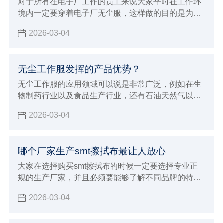
对于所有在电子厂工作的员工来说大家平时在工作环
境内一定要穿着电子厂无尘服，这样做的目的是为了
能够达到更好的防静电效果，并且避免灰尘飘浮对各
2026-03-04
种电子仪器造成损伤
无尘工作服发挥的产品优势？
无尘工作服的应用领域可以说是非常广泛，例如在生
物制药行业以及食品生产行业，还有石油天然气以及
半导体微电子行业都能够保证满足这些行业的生产加
2026-03-04
工要求，在进行穿着的时候非常贴身舒适，而且能够
达到更好的美感要求，在各种不同环境内都会发挥出
很持久的防静电效果，有着很好的防尘洁净容易洗涤
哪个厂家生产smt擦拭布最让人放心
的优点，在进行应用的过程当中也能够展现出非常多
的产品优势，可以满足各种不同环境的严苛要求。
大家在选择购买smt擦拭布的时候一定要选择专业正
规的生产厂家，并且必须要能够了解不同品牌的特
点，这对于自己选择来说才会有更好的针对性，也能
2026-03-04
避免影响到自己对于smt擦拭布的使用效果，建议大
家必须要注意下面这些标准，这对于厂家的选择才会