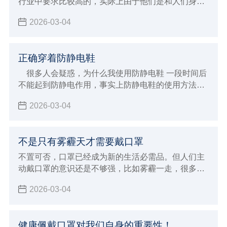
行业中要求比较高的，实际上由于他们是和人们身体
健康密切相关，特别是医药行业，所以如今在无尘服
2026-03-04
的洁净度上有如此高的要求，今天，小编和大家了解
关于国家对医药行业洁净服的相关要求。
正确穿着防静电鞋
很多人会疑惑，为什么我使用防静电鞋 一段时间后
不能起到防静电作用，事实上防静电鞋的使用方法很
讲究，这都是因为使用方法不得当形成的，那么应该
2026-03-04
如何正确使用呢？
不是只有雾霾天才需要戴口罩
不置可否，口罩已经成为新的生活必需品。但人们主
动戴口罩的意识还是不够强，比如雾霾一走，很多人
就迫不及待地摘下了口罩。其实，除了雾霾天，还有
2026-03-04
一些场合需要我们戴好口罩，保护自己。
健康佩戴口罩对我们自身的重要性！