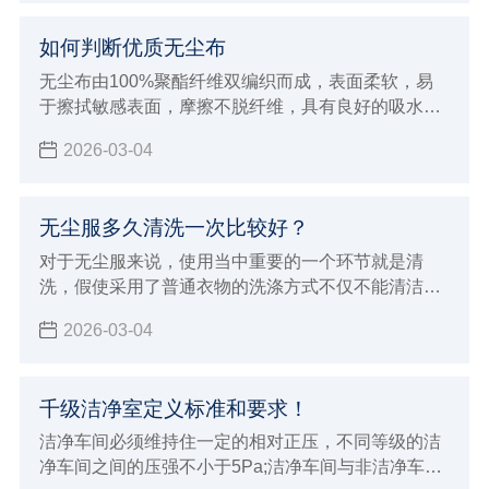
如何判断优质无尘布
无尘布由100%聚酯纤维双编织而成，表面柔软，易
于擦拭敏感表面，摩擦不脱纤维，具有良好的吸水性
及清洁效率
2026-03-04
无尘服多久清洗一次比较好？
对于无尘服来说，使用当中重要的一个环节就是清
洗，假使采用了普通衣物的洗涤方式不仅不能清洁和
保养无尘服，而且会破坏衣物纤维，并且，在包装和
2026-03-04
搬运过程中，也会有附着灰尘及微生物的危险，所以
在 清洗无尘服 时，一定要选择专业的净化清洗公司进
行清洗。
千级洁净室定义标准和要求！
洁净车间必须维持住一定的相对正压，不同等级的洁
净车间之间的压强不小于5Pa;洁净车间与非洁净车间