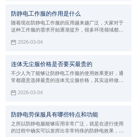
样化，自然就会让没有经验的消费者在选择的时候非
常容易出现上当受骗的情况，下面就来给大家全面的
防静电工作服的作用是什么
介绍一下，进行购买全能擦拭布过程中如何避免上当
受骗？该注意哪些非常重要的原则和标准呢。
随着现在防静电工作服的应用越来越广泛，大家对于
这种工作服的需求开始逐渐提升，很多环境领域都需
要使用这样的工作服，目的就是为了能够带来更好的
2026-03-04
防静电效果，例如生产加工食品以及药品的行业，还
有电子行业以及航天航空等行业内都需要使用这样的
防静电工作服
连体无尘服价格是否要买最贵的
不少人为了能够让防静电工作服的使用效果更好，通
常都愿意选择最贵的连体无尘服价格，其实这样做的
方法不一定正确，因为很多因素都会直接影响到价格
2026-03-04
防静电劳保服具有哪些特点和功能
之所以防静电服能够应用非常广泛，就是在进行使用
的过程中确实可以发挥出非常特殊的防静电效果，对