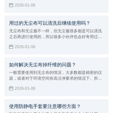
清晰，经常也会被混淆概念，洁净工作棚与无尘车间
2026-01-06
的应用领域是不一样的，所以本次小辉来做详细的介
绍，以及做一下比较。
用过的无尘布可以清洗后继续使用吗？
无尘布和无尘服不一样，但无尘服很多都是可以清洗
之后再进行使用的，所以很多小伙伴也会好奇用过的
无尘布可以清洗后继续使用吗？现在由小辉来告知大
2026-01-06
家一下，让大家对无尘布产品有个基本的认识和了
解，就可以避免这些问题了。
如何解决无尘布掉纤维的问题？
一般需要使用到无尘布的情况，大多数都是精密的仪
器，或者对于环境空间有高洁净要求的情况下。所以
这个时候面对会掉纤维的无尘布就非常烦恼，那么如
2026-01-06
何解决无尘布掉纤维的问题？要想解决无尘布掉纤维
的问题，首先我们需要对无尘布有所了解，下面小辉
就来介绍关于一些无尘布专业的知识，从而避免问
使用防静电手套要注意哪些方面？
题。