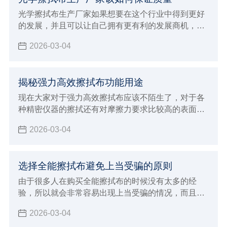
景非常广阔，但是竞争力也是非常激烈，如果想要得
到大众消费者的支持和认可，并且能够给予非常高的
光学擦拭布生产厂家如果想要在这个行业中得到更好
好评，一定要注意下面这些提高竞争力的方法。
的发展，并且可以让自己拥有更有利的发展商机，建
议大家必须要能够了解自己厂家的发展原则，判断整
2026-03-04
个行业的发展动态，最重要的是了解大众消费者的需
求，这样才可以让生产加工的方向更加明确，也能更
好的保证自己产品的生产质量，自然在整个行业当中
揭秘强力高效擦拭布功能用途
发展才会更有竞争优势，由于现在生产光学擦拭布的
厂家越来越多，建议大家必须要保证生产质量，才能
现在大家对于强力高效擦拭布应该不陌生了，对于各
够让自己未来的发展得到促进。
种精密仪器的擦拭还有对摩擦力要求比较高的表面擦
拭工作都需要使用这样的擦拭布，因为不会造成任何
2026-03-04
磨损和划痕，自然就可以让清洁的效果更加彻底
选择全能擦拭布避免上当受骗的原则
由于很多人在购买全能擦拭布的时候没有太多的经
验，所以就会非常容易出现上当受骗的情况，而且现
在生产加工全能擦拭布的厂家越来越多，各种不同品
2026-03-04
牌也开始层出不穷，所以规格型号那边也开始更加多