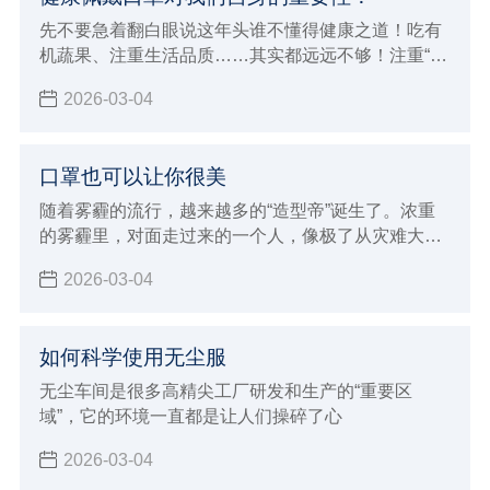
先不要急着翻白眼说这年头谁不懂得健康之道！吃有
机蔬果、注重生活品质……其实都远远不够！注重“内
因”是一回事，还要防范“外因”侵袭，比如雾霾！你要
2026-03-04
知道，不是躲在屋里不出来就能躲过雾霾这一劫的。
口罩也可以让你很美
随着雾霾的流行，越来越多的“造型帝”诞生了。浓重
的雾霾里，对面走过来的一个人，像极了从灾难大片
现场回来的演员。
2026-03-04
如何科学使用无尘服
无尘车间是很多高精尖工厂研发和生产的“重要区
域”，它的环境一直都是让人们操碎了心
2026-03-04