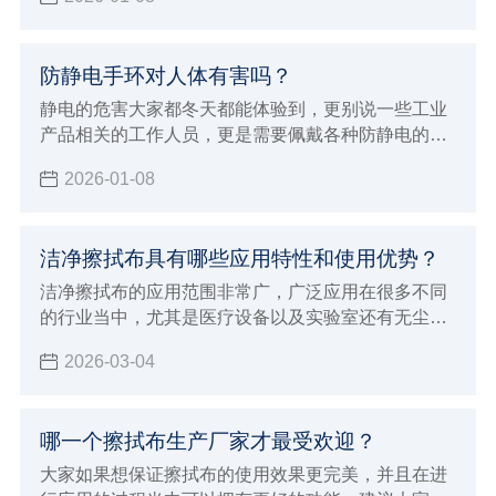
有效防静电的原理是什么，今天小辉就一并来给大家
详细的介绍。
防静电手环对人体有害吗？
静电的危害大家都冬天都能体验到，更别说一些工业
产品相关的工作人员，更是需要佩戴各种防静电的护
具，其中防静电手环也是很常见的防具之一。但能做
2026-01-08
到防静电，很多小伙伴也会想知道防静电手环对人体
有没有害，那么今天小辉就来解答一下。
洁净擦拭布具有哪些应用特性和使用优势？
洁净擦拭布的应用范围非常广，广泛应用在很多不同
的行业当中，尤其是医疗设备以及实验室还有无尘车
间和生产线，洁净擦拭布的应用效果确实非常好，所
2026-03-04
以才会在一些重要的行业领域当中进行使用，能够让
擦拭的效果更加完美可以更好的吸附液体以及尘埃粒
子，所以确实会打得更彻底的安全的清洁效果和作
哪一个擦拭布生产厂家才最受欢迎？
用，也确实会发挥出很好的使用优势，下面就来为大
家介绍洁净擦拭布具体特征和优势。
大家如果想保证擦拭布的使用效果更完美，并且在进