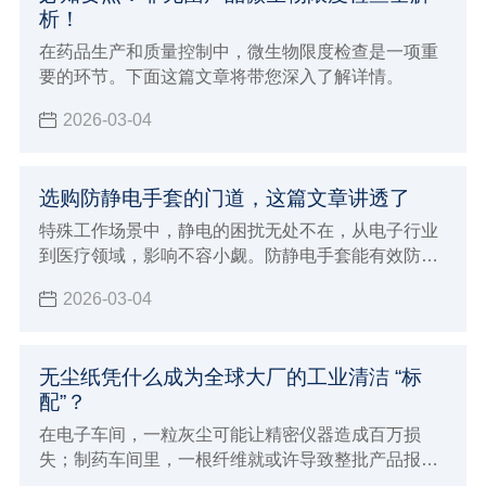
析！
在药品生产和质量控制中，微生物限度检查是一项重
要的环节。下面这篇文章将带您深入了解详情。
2026-03-04
选购防静电手套的门道，这篇文章讲透了
特殊工作场景中，静电的困扰无处不在，从电子行业
到医疗领域，影响不容小觑。防静电手套能有效防
护，市场上产品众多，该如何挑选？这篇将带您精准
2026-03-04
挑选适合的防静电手套。
无尘纸凭什么成为全球大厂的工业清洁 “标
配”？
在电子车间，一粒灰尘可能让精密仪器造成百万损
失；制药车间里，一根纤维就或许导致整批产品报
废…… 工业制造对清洁度要求苛刻，正推动一场 “清