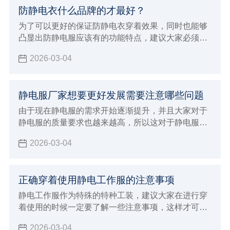
有更好的判断方法，也会让大家选择购买的smt擦拭
防静电衣什么品牌的才最好？
布更放心，选择专业正规值得信赖的厂家来进行生
产，在合作的时候自然就会给大家带来更好的体验，
为了可以更好的保证防静电衣穿着效果，同时也能够
也能够发挥出更好的生产加工优势。
凸显出防静电服应该有的功能特点，建议大家必须要
能够正确的进行选择，需要注意在穿着保养过程中的
2026-03-04
注意事项，在整个选购的过程当中就变得至关重要，
直接影响到自己的穿着效果，对于防静电的功能也会
造成很大影响
静电服厂家想要更好发展需要注意哪些问题
由于现在静电服的需求开始逐渐提升，并且大家对于
静电服的质量要求也越来越高，所以这对于静电服厂
家发展也会有一定的推动作用，面临着挑战和机遇并
2026-03-04
存的状态，如果想要能够让自己的厂家得到更好的发
展
正确穿着使用静电工作服的注意事项
静电工作服作为特殊的特种工装，建议大家在进行穿
着使用的时候一定要了解一些注意事项，这样才可以
保证在穿着的时候发挥出更好的优势
2026-03-04