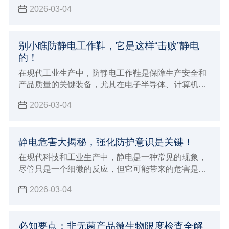
的清洁利器，正发挥着日益重要的作用。
2026-03-04
别小瞧防静电工作鞋，它是这样“击败”静电
的！
在现代工业生产中，防静电工作鞋是保障生产安全和
产品质量的关键装备，尤其在电子半导体、计算机、
通讯设备等对静电敏感的行业，它更是不可或缺。
2026-03-04
静电危害大揭秘，强化防护意识是关键！
在现代科技和工业生产中，静电是一种常见的现象，
尽管只是一个细微的反应，但它可能带来的危害是不
容忽视的。如果您身处容易发生静电的环境，那么这
2026-03-04
篇文章您一定要点进来看看，防静电的重要性不仅关
乎产品的质量，更关乎人员的安全和环境的保护。
必知要点：非无菌产品微生物限度检查全解