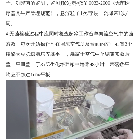
子、沉降菌的监测，监测频次按照YY 0033-2000《无菌医
疗器具生产管理规范》，悬浮粒子1次/季度，沉降菌1次/
周。
4.无菌检验过程中应同时检查超净工作台单向流空气中的菌
落数。每次开始操作时在层流空气所及台面的左中右置3个
胰酪大豆胨琼脂培养基平皿，暴露于空气中至结束实验后
盖上平皿盖，于35℃生化培养箱中培养48小时，菌落数平
均应不超过1cfu/平板。