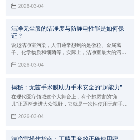
之间的压强以不小于10Pa，以防止低级洁净车间空气
2026-03-04
逆流到高级洁净车间
洁净无尘服的洁净度与防静电性能是如何保
证？
说起洁净室污染，人们通常想到的是微粒、金属离
子、化学物质和细菌等，实际上，洁净室最大的污染
是尘埃和静电。特别是对于工业洁净室而言，空气尘
2026-03-04
埃和静电的防护显得十分重要。
揭秘：无菌手术膜助力手术安全的“超能力”
在现代医疗领域这个大舞台上，有个超厉害的“角
儿”正逐渐走进大众视野，它就是一次性使用无菌手术
膜（包）
2026-03-04
洁净室操作指南：丁腈手套的正确使用密