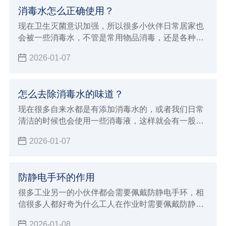
消毒水怎么正确使用？
现在卫生灭菌意识加强，所以很多小伙伴日常居家也
会被一些消毒水，不管是常用物品消毒，还是各种下
水高消毒都是少不了的，但消毒水也要用对，不也是
2026-01-07
有危害的，下面小辉就来给大家讲讲消毒水怎么正确
使用。
怎么去除消毒水的味道？
现在很多自来水都是有添加消毒水的，或者我们日常
清洁的时候也会使用一些消毒液，这样就会有一股呛
鼻的味道。有的朋友对气味敏感，或者家里有小动物
2026-01-07
的就不太友好了，所以今天小辉来给大家分享一下怎
么去除消毒水的味道。
防静电手环的作用
很多工业另一的小伙伴都会需要佩戴防静电手环，相
信很多人都好奇为什么工人在作业时需要佩戴防静电
手环的同时，也很好奇防静电手环的作用，以及能够
2026-01-08