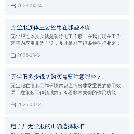
于一些特殊行业来说能够带来更好的优势，现在防静
2026-03-04
电劳保服确实也能够给大家带来更好的穿着效果，在
进行防静电的过程中也能达到更稳定的安全标准，能
够在使用的过程中发挥出非常多的优势特点和功能，
无尘服连体主要应用在哪些环境
满足各种不同工业环境的生产加工要求，对于应对各
种特殊工作来说会有非常好的保障，在特殊的环境内
无尘服连体其实就是防静电工作服，在我们现在工作
避免静电造成严重的影响。
环境内应用非常广泛，尤其是对于很多特殊行业来说
具有很重要的使用效果，由于这种连体服本身不会产
2026-03-04
出灰尘，而且能够达到很好的防静电效果，所以对于
室内环境会达到很好的保护作用
无尘服多少钱？购买需要注意哪些？
无尘服在很多工作环境内都发挥出非常重要的使用效
果，在很多工作领域内都有着非常关键的作用功能，
例如在生物制药行业以及食品生产领域
2026-03-04
电子厂无尘服的正确选择标准