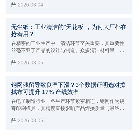
2026-03-04
洁革命”，而核心 “武器”，竟是看似普通的无尘纸。
无尘纸：工业清洁的"天花板"，为何大厂都在
抢着用？
在精密的工业生产中，清洁环节至关重要，其重要性
丝毫不亚于产品的设计与制造。众多清洁材料里，无
尘纸凭借自身优势脱颖而出，成为各大企业青睐的
2026-03-05
“清洁神器”，堪称工业清洁领域的 “天花板”。
钢网残留导致良率下滑？3个数据证明选对擦
拭布可提升 17% 产线效率
在电子制造行业，各生产环节紧密相连，钢网作为锡
膏印刷模具，其精度直接影响产品焊接质量与最终良
率。但钢网残留问题常被忽视，却严重制约生产。
2026-03-05