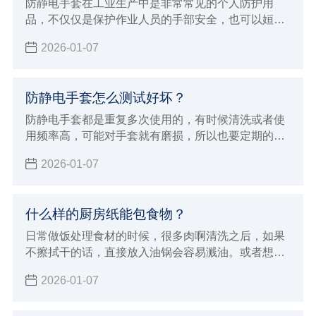
防静电手套在工业生产中是非常常见的个人防护用
品，不仅仅是保护作业人员的手部安全，也可以姮好
的降低或者避免各种伤害或职业危害。但在使用的过
2026-01-07
程中也有一些事项，下面小辉就来学习的给大家介绍
使用防静电手套要注意哪些方面吧！
防静电手套怎么测试好坏？
防静电手套都是重复多次使用的，有时候清洗或者使
用频率高，可能对手套就有磨损，所以也要定期的进
行测试防静电手套的效果，那么防静电手套怎么测试
2026-01-07
好坏呢？小辉来分享一些简单的方法，以及测试标
准。
什么样的厨房纸能包食物？
日常做饭处理食材的时候，很多肉啊清洗之后，如果
不擦拭干的话，直接放入油锅会容易溅油。或者想要
清洗干净把食物储存起来，但是湿湿的不利于存储，
2026-01-07
那么就需要擦拭干净，但是什么样的厨房纸能包食物
呢？并不复杂，下面小辉就来给大家科普一下。