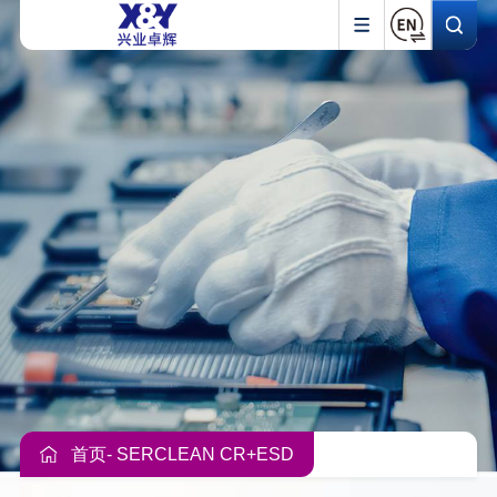
首页
- SERCLEAN CR+ESD